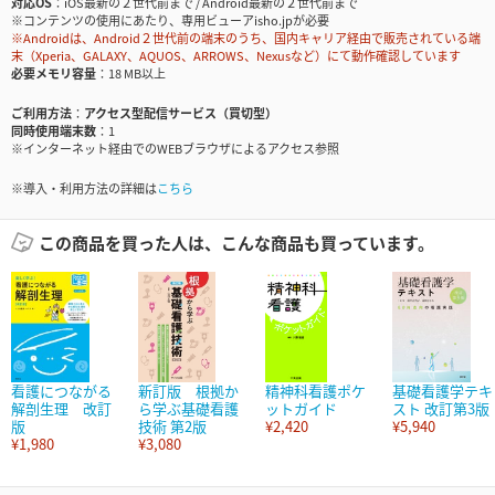
対応OS
iOS最新の２世代前まで / Android最新の２世代前まで
※コンテンツの使用にあたり、専用ビューアisho.jpが必要
※Androidは、Android２世代前の端末のうち、国内キャリア経由で販売されている端
末（Xperia、GALAXY、AQUOS、ARROWS、Nexusなど）にて動作確認しています
必要メモリ容量
18 MB以上
ご利用方法
アクセス型配信サービス（買切型）
同時使用端末数
1
※インターネット経由でのWEBブラウザによるアクセス参照
※導入・利用方法の詳細は
こちら
この商品を買った人は、こんな商品も買っています。
看護につながる
新訂版 根拠か
精神科看護ポケ
基礎看護学テキ
解剖生理 改訂
ら学ぶ基礎看護
ットガイド
スト 改訂第3版
版
技術 第2版
¥2,420
¥5,940
¥1,980
¥3,080