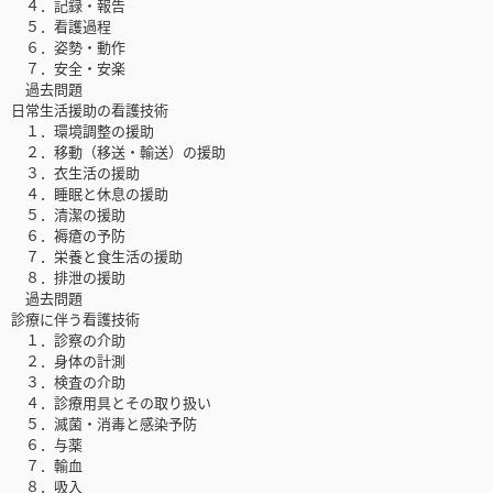
４．記録・報告
５．看護過程
６．姿勢・動作
７．安全・安楽
過去問題
日常生活援助の看護技術
１．環境調整の援助
２．移動（移送・輸送）の援助
３．衣生活の援助
４．睡眠と休息の援助
５．清潔の援助
６．褥瘡の予防
７．栄養と食生活の援助
８．排泄の援助
過去問題
診療に伴う看護技術
１．診察の介助
２．身体の計測
３．検査の介助
４．診療用具とその取り扱い
５．滅菌・消毒と感染予防
６．与薬
７．輸血
８．吸入