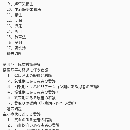
９．経管栄養法
10．中心静脈栄養法
11．罨法
12．浣腸
13．導尿
14．吸引
15．包帯法
16．穿刺
17．胃洗浄
過去問題
第３章 臨床看護概論
健康障害の経過に伴う看護
１．健康障害の経過と看護
２．急性期にある患者の看護
３．回復期・リハビリテーション期にある患者の看護8
４．慢性期にある患者の看護9
５．終末期にある患者の看護
６．看取りの援助（危篤期～死への援助）
過去問題
主な症状に対する看護
１．貧血のある患者の看護
２．出血傾向のある患者の看護