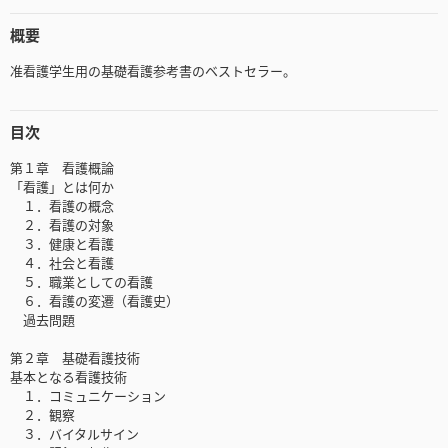
概要
准看護学生用の基礎看護参考書のベストセラー。
目次
第１章 看護概論
「看護」とは何か
１．看護の概念
２．看護の対象
３．健康と看護
４．社会と看護
５．職業としての看護
６．看護の変遷（看護史）
過去問題
第２章 基礎看護技術
基本となる看護技術
１．コミュニケーション
２．観察
３．バイタルサイン