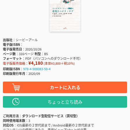
出版社
シービーアール
電子版ISBN
電子版発売日
2020/10/26
ページ数
316ページ
判型
B5
フォーマット
PDF（パソコンへのダウンロード不可）
¥4,180
電子版販売価格：
(本体¥3,800＋税10％)
印刷版ISBN
978-4-908083-59-4
印刷版発行年月
2020/09
カートに入れる
ちょっと立ち読み
ご利用方法
ダウンロード型配信サービス（買切型）
同時使用端末数
3
対応OS
iOS最新の２世代前まで / Android最新の２世代前まで
※コンテンツの使用にあたり、専用ビューアisho.jpが必要