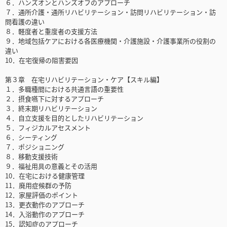
６．ハンズオンとハンズオフのアプローチ
７．通所介護・通所リハビリテーション・訪問リハビリテーション・訪
問看護の違い
８．軽度者と重度者の支援方法
９．地域包括ケアにおける各医療機関・介護施設・介護事業所の役割の
違い
10．在宅復帰の阻害要因
第３章 在宅リハビリテーション・ケア【スキル編】
１．多職種間における共通言語の重要性
２．摂食嚥下に対するアプローチ
３．終末期リハビリテーション
４．自立支援を目的としたリハビリテーション
５．フィジカルアセスメント
６．シーティング
７．ポジショニング
８．移動支援技術
９．福祉用具の意義とその活用
10．在宅における健康管理
11．廃用症候群の予防
12．家屋評価のポイント
13．更衣動作のアプローチ
14．入浴動作のアプローチ
15．認知症のアプローチ