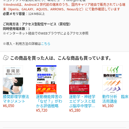
※Androidは、Android２世代前の端末のうち、国内キャリア経由で販売されている端
末（Xperia、GALAXY、AQUOS、ARROWS、Nexusなど）にて動作確認しています
必要メモリ容量
124 MB以上
ご利用方法
アクセス型配信サービス（買切型）
同時使用端末数
1
※インターネット経由でのWEBブラウザによるアクセス参照
※導入・利用方法の詳細は
こちら
この商品を買った人は、こんな商品も買っています。
膝関節理学療法
運動機能障害の
運動学・神経学
動作分析 臨床
マネジメント
「なぜ？」がわ
エビデンスと結
活用講座
¥6,050
かる評価戦略
ぶ脳卒中理学...
¥6,160
¥5,720
¥5,280