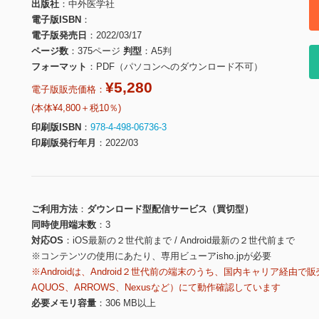
出版社
中外医学社
電子版ISBN
電子版発売日
2022/03/17
ページ数
375ページ
判型
A5判
フォーマット
PDF（パソコンへのダウンロード不可）
¥5,280
電子版販売価格：
(本体¥4,800＋税10％)
印刷版ISBN
978-4-498-06736-3
印刷版発行年月
2022/03
ご利用方法
ダウンロード型配信サービス（買切型）
同時使用端末数
3
対応OS
iOS最新の２世代前まで / Android最新の２世代前まで
※コンテンツの使用にあたり、専用ビューアisho.jpが必要
※Androidは、Android２世代前の端末のうち、国内キャリア経由で販
AQUOS、ARROWS、Nexusなど）にて動作確認しています
必要メモリ容量
306 MB以上