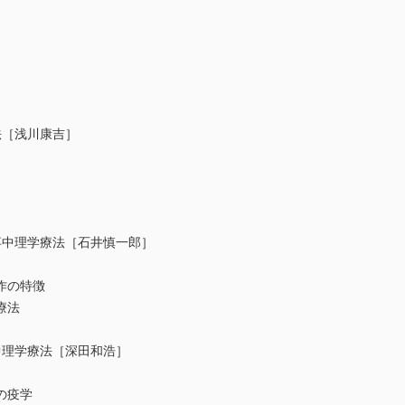
法［浅川康吉］
卒中理学療法［石井慎一郎］
作の特徴
療法
中理学療法［深田和浩］
の疫学