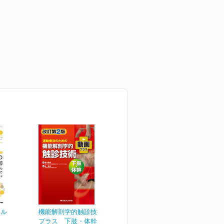
ナル
機能解剖学的触診技術 動画
プラス 下肢・体幹［W...