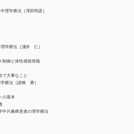
卒中理学療法［澤田明彦］
中理学療法［淺井 仁］
制御と体性感覚情報
で大事なこと
理学療法［諸橋 勇］
トの基本
徴
中片麻痺患者の理学療法