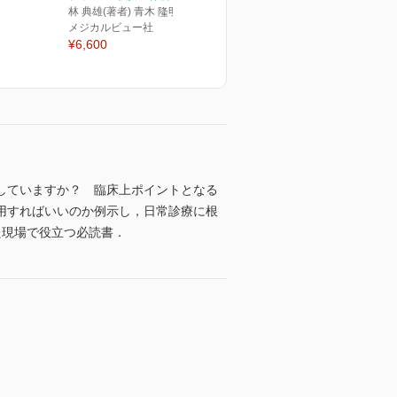
林 典雄(著者) 青木 隆明(監修)
メジカルビュー社
¥6,600
していますか？ 臨床上ポイントとなる
用すればいいのか例示し，日常診療に根
た現場で役立つ必読書．