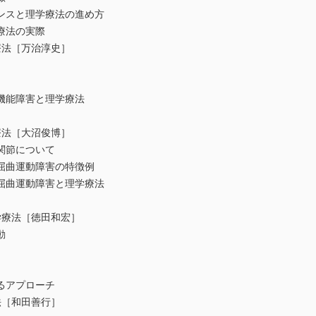
スと理学療法の進め方
法の実際
療法［万治淳史］
能障害と理学療法
療法［大沼俊博］
節について
曲運動障害の特徴例
曲運動障害と理学療法
学療法［徳田和宏］
動
アプローチ
法［和田善行］