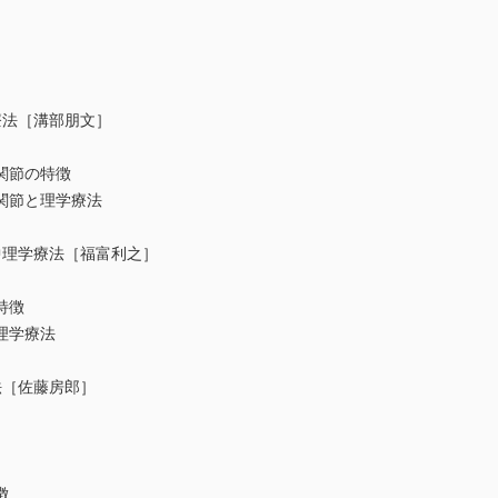
療法［溝部朋文］
節の特徴
節と理学療法
中理学療法［福富利之］
特徴
理学療法
法［佐藤房郎］
徴