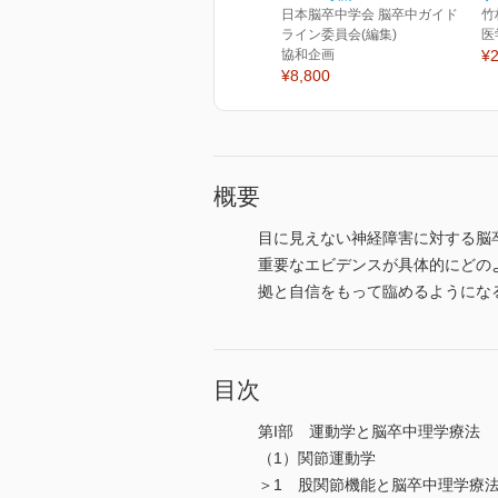
日本脳卒中学会 脳卒中ガイド
竹
ライン委員会(編集)
医
協和企画
¥2
¥8,800
概要
目に見えない神経障害に対する脳
重要なエビデンスが具体的にどの
拠と自信をもって臨めるようにな
目次
第I部 運動学と脳卒中理学療法
（1）関節運動学
＞1 股関節機能と脳卒中理学療