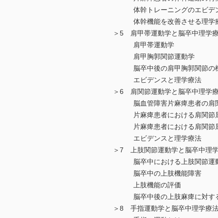
体幹トレーニングのエビデン
体幹機能を改善させる理学療
＞5 肩甲帯運動学と脳卒中理学
肩甲帯運動学
肩甲胸郭関節運動学
脳卒中後の肩甲胸郭関節の機
エビデンスと理学療法
＞6 肩関節運動学と脳卒中理学
脳血管障害片麻痺患者の肩関
片麻痺患者における肩関節屈
片麻痺患者における肩関節屈
エビデンスと理学療法
＞7 上肢関節運動学と脳卒中理
脳卒中における上肢関節運
脳卒中の上肢機能障害
上肢機能の評価
脳卒中後の上肢麻痺に対する
＞8 手指運動学と脳卒中理学療