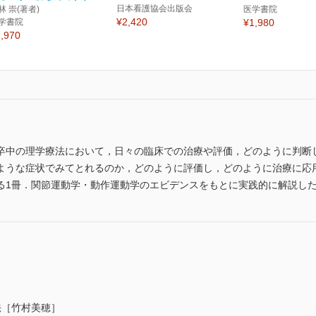
日本看護協会出版会
林 崇(著者)
医学書院
¥2,420
学書院
¥1,980
,970
卒中の理学療法において，日々の臨床での治療や評価，どのように判断
ような症状でみてとれるのか，どのように評価し，どのように治療に応
る1冊．関節運動学・動作運動学のエビデンスをもとに実践的に解説し
法［竹村美穂］