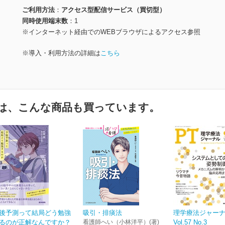
ご利用方法
アクセス型配信サービス（買切型）
同時使用端末数
1
※インターネット経由でのWEBブラウザによるアクセス参照
※導入・利用方法の詳細は
こちら
は、こんな商品も買っています。
後予測って結局どう勉強
吸引・排痰法
理学療法ジャー
るのが正解なんですか？
看護師へい（小林洋平）(著)
Vol.57 No.3