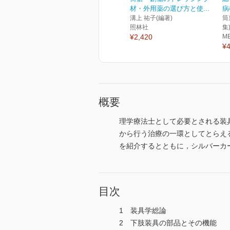
材・外用薬の選び方と使...
病
溝上 祐子(編著)
筒
照林社
集
¥2,420
M
¥4
概要
理学療法士として必要とされる装
から行う治療の一環としてとらえ
を紹介するとともに，シルバーカ
目次
1 装具学総論
2 下肢装具の部品とその機能