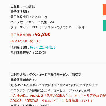
出版社
中山書店
電子版ISBN
電子版発売日
2020/11/09
ページ数
208ページ
判型
A4
フォーマット
PDF（パソコンへのダウンロード不可）
¥2,860
電子版販売価格：
(本体¥2,600＋税10％)
印刷版ISBN
978-4-521-74491-9
印刷版発行年月
2020/08
ご利用方法
ダウンロード型配信サービス（買切型）
同時使用端末数
2
対応OS
iOS最新の２世代前まで / Android最新の２世代前まで
※コンテンツの使用にあたり、専用ビューアisho.jpが必要
※Androidは、Android２世代前の端末のうち、国内キャリア経由で販
AQUOS、ARROWS、Nexusなど）にて動作確認しています
必要メモリ容量
52 MB以上