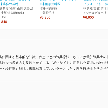
棟業務の基礎
×非整形外科医
プラス 下肢・体幹
泉 貴彦(編集) 山田 悠史(編
増井 伸高(著)
林 典雄(著者) 青木
) 小坂 鎮太郎(編集)
中外医学社
メジカルビュー社
EDSI
¥5,280
¥6,600
,840
具に関する基本的な知識，疾患ごとの装具療法，さらには義肢装具士の
る昨今の考え方を反映させている．Webサイトに用意した装具の制作過
ー・歩行車も解説．掲載写真はフルカラーとした．理学療法士を学ぶ学