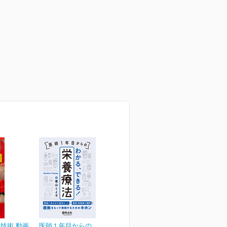
技術 動画
医師１年目からの わか