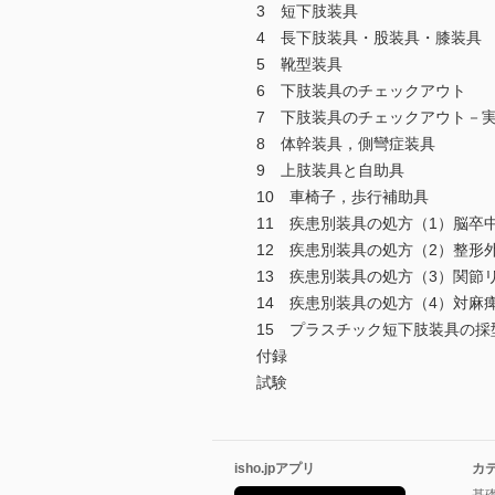
3 短下肢装具
4 長下肢装具・股装具・膝装具
5 靴型装具
6 下肢装具のチェックアウト
7 下肢装具のチェックアウト－
8 体幹装具，側彎症装具
9 上肢装具と自助具
10 車椅子，歩行補助具
11 疾患別装具の処方（1）脳卒
12 疾患別装具の処方（2）整形
13 疾患別装具の処方（3）関節
14 疾患別装具の処方（4）対麻
15 プラスチック短下肢装具の採
付録
試験
isho.jpアプリ
カ