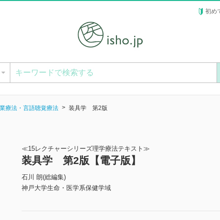
初め
ー
業療法・言語聴覚療法
装具学 第2版
≪15レクチャーシリーズ理学療法テキスト≫
装具学 第2版【電子版】
石川 朗(総編集)
神戸大学生命・医学系保健学域