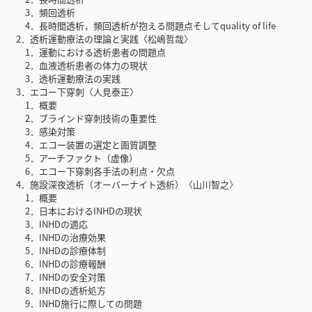
3．頻回透析
4．長時間透析，頻回透析が抱える問題点そしてquality of life
2．透析運動療法の理論と実践〈松嶋哲哉〉
1．運動における透析患者の問題点
2．血液透析患者の体力の現状
3．透析運動療法の実践
3．エコー下穿刺〈人見泰正〉
1．概要
2．ブラインド穿刺技術の重要性
3．感染対策
4．エコー装置の選定と画質調整
5．アーチファクト（虚像）
6．エコー下穿刺各手法の利点・欠点
4．施設深夜透析（オーバーナイト透析）〈山川智之〉
1．概要
2．日本におけるINHDの現状
3．INHDの適応
4．INHDの治療効果
5．INHDの診療体制
6．INHDの診療報酬
7．INHDの安全対策
8．INHDの透析処方
9．INHD施行に際しての問題