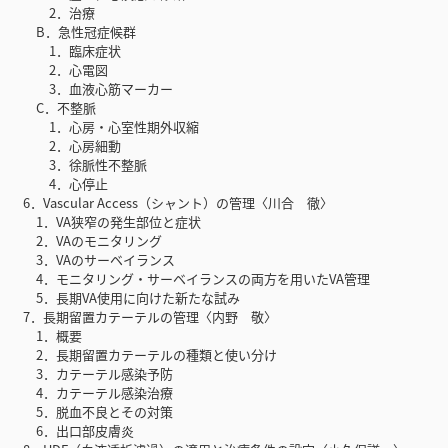
2．治療
B．急性冠症候群
1．臨床症状
2．心電図
3．血液心筋マーカー
C．不整脈
1．心房・心室性期外収縮
2．心房細動
3．徐脈性不整脈
4．心停止
6．Vascular Access（シャント）の管理〈川合 徹〉
1．VA狭窄の発生部位と症状
2．VAのモニタリング
3．VAのサーベイランス
4．モニタリング・サーベイランスの両方を用いたVA管理
5．長期VA使用に向けた新たな試み
7．長期留置カテーテルの管理〈内野 敬〉
1．概要
2．長期留置カテーテルの種類と使い分け
3．カテーテル感染予防
4．カテーテル感染治療
5．脱血不良とその対策
6．出口部皮膚炎