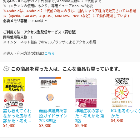
対応OS
iOS最新の２世代前まで / Android最新の２世代前まで
※コンテンツの使用にあたり、専用ビューアisho.jpが必要
※Androidは、Android２世代前の端末のうち、国内キャリア経由で販売されている端
末（Xperia、GALAXY、AQUOS、ARROWS、Nexusなど）にて動作確認しています
必要メモリ容量
96 MB以上
ご利用方法
アクセス型配信サービス（買切型）
同時使用端末数
1
※インターネット経由でのWEBブラウザによるアクセス参照
※導入・利用方法の詳細は
こちら
この商品を買った人は、こんな商品も買っています。
誰も教えてくれ
顔面神経麻痺診
神経症状の診か
ICU思考のつく
なかった皮疹の
療ガイドライン
た・考えかた 第
かた
診かた・考え...
2023年版
3版
¥4,840
¥4,400
¥3,300
¥5,940