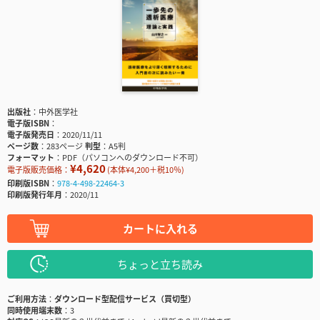
出版社
中外医学社
電子版ISBN
電子版発売日
2020/11/11
ページ数
283ページ
判型
A5判
フォーマット
PDF（パソコンへのダウンロード不可）
¥4,620
電子版販売価格：
(本体¥4,200＋税10％)
印刷版ISBN
978-4-498-22464-3
印刷版発行年月
2020/11
カートに入れる
ちょっと立ち読み
ご利用方法
ダウンロード型配信サービス（買切型）
同時使用端末数
3