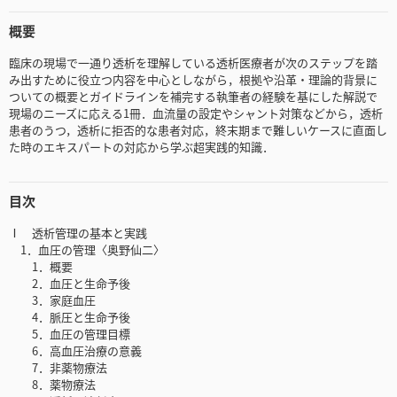
概要
臨床の現場で一通り透析を理解している透析医療者が次のステップを踏
み出すために役立つ内容を中心としながら，根拠や沿革・理論的背景に
ついての概要とガイドラインを補完する執筆者の経験を基にした解説で
現場のニーズに応える1冊．血流量の設定やシャント対策などから，透析
患者のうつ，透析に拒否的な患者対応，終末期まで難しいケースに直面し
た時のエキスパートの対応から学ぶ超実践的知識．
目次
Ⅰ 透析管理の基本と実践
1．血圧の管理〈奥野仙二〉
1．概要
2．血圧と生命予後
3．家庭血圧
4．脈圧と生命予後
5．血圧の管理目標
6．高血圧治療の意義
7．非薬物療法
8．薬物療法