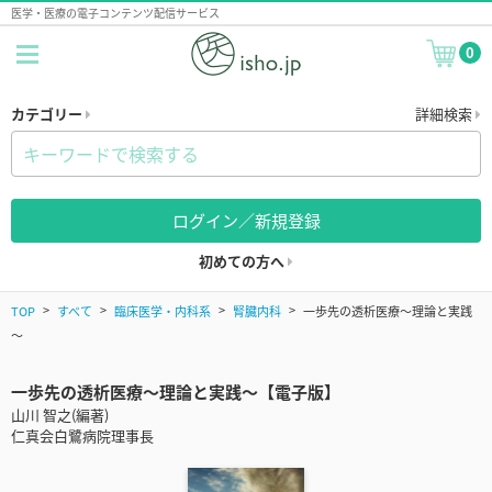
医学・医療の電子コンテンツ配信サービス
0
カテゴリー
詳細検索
ログイン／新規登録
初めての方へ
TOP
すべて
臨床医学・内科系
腎臓内科
一歩先の透析医療～理論と実践
～
一歩先の透析医療～理論と実践～【電子版】
山川 智之(編著)
仁真会白鷺病院理事長