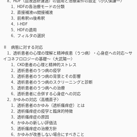
8．HDF（血液透析濾過）の適用と治療条件の設定〈小久保謙一〉
1．HDFの各治療モードの分類
2．直接補液vs間接補液
3．前希釈vs後希釈
4．I-HDF
5．HDFの適用
6．フィルタの選択
Ⅱ 病態に対する対応
1．透析患者の心理の理解と精神疾患（うつ病）・心身症への対応～サ
イコネフロロジーの基礎～〈大武陽一〉
1．CKD患者の心理と精神的ストレス
2．透析患者のうつ病の疫学
3．透析患者のうつ病の背景とその影響
4．透析患者のうつ病のスクリーニングと診断
5．透析患者のうつ病への治療
6．透析患者に合併する心身症への対応
2．かゆみの対応〈高橋直子〉
1．透析患者のかゆみ（透析瘙痒症）とは
2．透析瘙痒症の疫学と臨床的特徴
3．透析瘙痒症の原因
4．かゆみの新しい評価法
5．透析瘙痒症の治療方針
6．かゆみが改善しない場合にすべきこと