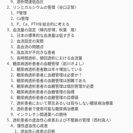
9．透析関連低血圧
2．リンとカルシウムの管理〈谷口正智〉
1．P管理
2．Ca管理
3．P，Ca，PTHを総合的に考える
3．血流量の設定〈陣内彦博，秋葉 隆〉
1．日本の標準的な血液量は低すぎる
2．血流設定の実際
3．高血流の問題点
4．高血流が不向きな患者
5．長時間透析，頻回透析における血流量
4．糖尿病透析患者の血糖管理〈前川きよし〉
1．糖尿病透析患者数は年々増加している
2．糖尿病透析患者に血糖管理は必要か？
3．糖尿病透析患者の血糖管理は困難である
4．糖尿病透析患者の血糖管理は個別管理が必要
5．糖尿病透析患者の血糖管理の指標
6．糖尿病透析患者の血糖管理の目標値
7．透析患者において禁忌あるいは投与しない糖尿病治療薬
8．透析患者で使用可能な糖尿病治療薬
9．インクレチン関連薬への期待
5．透析患者の虚血性心疾患および不整脈の管理〈西村眞人〉
A．慢性虚血性心疾患
1．虚血性心疾患の診断