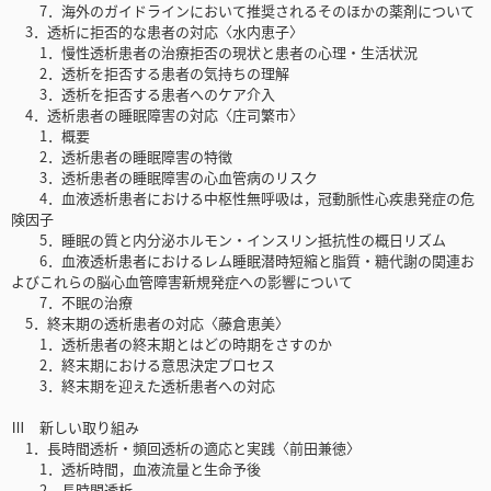
7．海外のガイドラインにおいて推奨されるそのほかの薬剤について
3．透析に拒否的な患者の対応〈水内恵子〉
1．慢性透析患者の治療拒否の現状と患者の心理・生活状況
2．透析を拒否する患者の気持ちの理解
3．透析を拒否する患者へのケア介入
4．透析患者の睡眠障害の対応〈庄司繁市〉
1．概要
2．透析患者の睡眠障害の特徴
3．透析患者の睡眠障害の心血管病のリスク
4．血液透析患者における中枢性無呼吸は，冠動脈性心疾患発症の危
険因子
5．睡眠の質と内分泌ホルモン・インスリン抵抗性の概日リズム
6．血液透析患者におけるレム睡眠潜時短縮と脂質・糖代謝の関連お
よびこれらの脳心血管障害新規発症への影響について
7．不眠の治療
5．終末期の透析患者の対応〈藤倉恵美〉
1．透析患者の終末期とはどの時期をさすのか
2．終末期における意思決定プロセス
3．終末期を迎えた透析患者への対応
Ⅲ 新しい取り組み
1．長時間透析・頻回透析の適応と実践〈前田兼徳〉
1．透析時間，血液流量と生命予後
2．長時間透析