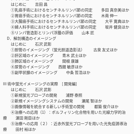
はじめに 吉田 昌
①乳癌手術におけるセンチネルリンパ節の同定 多田 真奈美ほか
②胃癌手術におけるセンチネルリンパ節の同定 木南 伸一
③大腸癌手術におけるセンチネルリンパ節の同定 大平 寛典ほか
④婦人科手術におけるセンチネルリンパ節の同定 坂井 健良ほか
⑤リンパ管造影とリンパ浮腫の評価 山本 匠
D．解剖構造のイメージング
はじめに 石沢 武彰
①胆管のイメージング（蛍光胆道造影法） 古泉 友丈ほか
②肝区域のイメージング 青木 武士ほか
③肺区域のイメージング 関根 康雄
④尿管のイメージング 西舘 敏彦ほか
⑤副甲状腺のイメージング 中条 哲浩ほか
III 術中蛍光イメージングの実際 [ 開発編]
はじめに 石沢 武彰
①新規蛍光プローブの開発 浦野 泰照
②新規イメージングシステムの開発 瀬尾 智ほか
③画像情報を統合する新しい手術室の開発 都築 俊介ほか
④治療への応用（1）：ポルフィリン化合物を用いた光線力学的治
療 濵田 剛臣ほか
⑤治療への応用（２）：近赤外蛍光プローブを用いた光免疫誘導治
療 田村 裕ほか