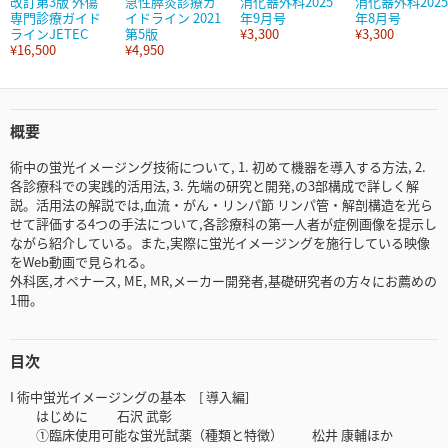
改訂第3版 外傷
急性膵炎診療ガ
消化器外科2025
消化器外科2025
専門診療ガイド
イドライン 2021
年9月号
年8月号
ラインJETEC
第5版
¥3,300
¥3,300
¥16,500
¥4,950
概要
術中の蛍光イメージング技術について, 1. 初めて機器を導入する方法, 2.
各診療科での実践的活用法, 3. 先端の研究と開発,の3部構成で詳しく解
説。活用法の解説では,血流・がん・リンパ節 リンパ管・解剖構造を光ら
せて評価する4つの手法について,各診療科の第一人者が症例画像を提示し
ながら紹介している。また,実際に蛍光イメージングを施行している映像
をWeb動画で見られる。
外科医,オペナース, ME, MR,メーカー開発者,基礎研究者の方々にお薦めの
1冊。
目次
I 術中蛍光イメージングの基本 [ 導入編]
はじめに 石沢 武彰
①臨床使用可能な蛍光試薬（種類と特徴） 松井 康輔ほか