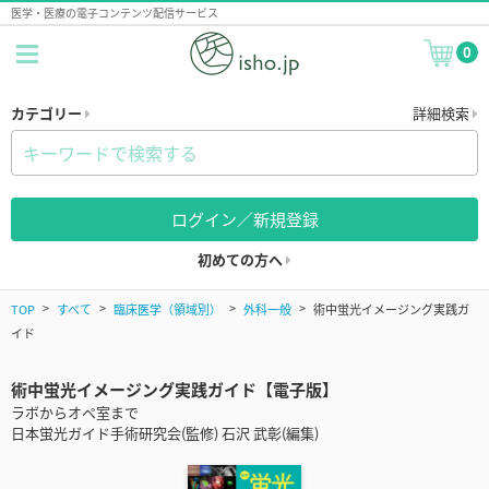
医学・医療の電子コンテンツ配信サービス
0
カテゴリー
詳細検索
ログイン／新規登録
初めての方へ
TOP
すべて
臨床医学（領域別）
外科一般
術中蛍光イメージング実践ガ
イド
術中蛍光イメージング実践ガイド【電子版】
ラボからオペ室まで
日本蛍光ガイド手術研究会(監修) 石沢 武彰(編集)