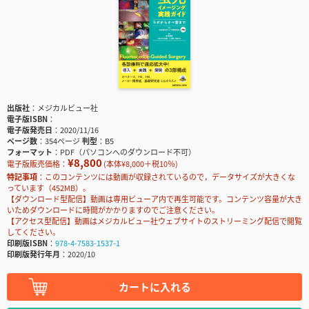
出版社
メジカルビュー社
電子版ISBN
電子版発売日
2020/11/16
ページ数
354ページ
判型
B5
フォーマット
PDF（パソコンへのダウンロード不可）
¥8,800
電子版販売価格：
(本体¥8,000＋税10％)
特記事項
このコンテンツには動画が収録されているので，データサイズが大きくな
っています（452MB）。
【ダウンロード型配信】動画は専用ビューア内で再生可能です。コンテンツ容量が大き
いためダウンロードに時間がかかりますのでご注意ください。
【アクセス型配信】動画はメジカルビュー社ウェブサイトのストリーミング配信で閲覧
してください。
印刷版ISBN
978-4-7583-1537-1
印刷版発行年月
2020/10
カートに入れる