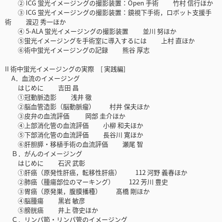
② ICG 蛍光イメージングの撮影装置：Open 手術 竹村 信行ほか
③ ICG 蛍光イメージングの撮影装置：鏡視下手術，ロボット支援手
術 渡辺 秀一ほか
④ 5-ALA 蛍光イメージングの撮影装置 並川 努ほか
⑤蛍光イメージングを手術室に導入するには 上村 直ほか
⑥術中蛍光イメージングの記録 熊谷 厚志
II 術中蛍光イメージングの実際 [ 実践編]
A．血流のイメージング
はじめに 吉田 昌
①冠動脈造影 浅井 徹
②脳血管造影（脳動脈瘤） 村井 保夫ほか
③皮弁の血流評価 岡部 圭介ほか
④上部消化管の血流評価 小柳 和夫ほか
⑤下部消化管の血流評価 長谷川 寛ほか
⑥肝胆膵・移植手術の血流評価 瀬尾 智
Ｂ．がんのイメージング
はじめに 石沢 武彰
①肝癌（原発性肝癌，転移性肝癌） 112 河野 義春ほか
②肺癌（腫瘍部位のマーキング） 122 芳川 豊史
③胃癌（原発巣，腹膜播種） 髙橋 剛ほか
④脳腫瘍 黒岩 敏彦
⑤膀胱癌 井上 啓史ほか
Ｃ．リンパ節・リンパ管のイメージング