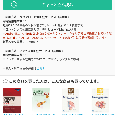
ちょっと立ち読み
ご利用方法
ダウンロード型配信サービス（買切型）
同時使用端末数
2
対応OS
iOS最新の２世代前まで / Android最新の２世代前まで
※コンテンツの使用にあたり、専用ビューアisho.jpが必要
※Androidは、Android２世代前の端末のうち、国内キャリア経由で販売されている端
末（Xperia、GALAXY、AQUOS、ARROWS、Nexusなど）にて動作確認しています
必要メモリ容量
76 MB以上
ご利用方法
アクセス型配信サービス（買切型）
同時使用端末数
1
※インターネット経由でのWEBブラウザによるアクセス参照
※導入・利用方法の詳細は
こちら
この商品を買った人は、こんな商品も買っています。