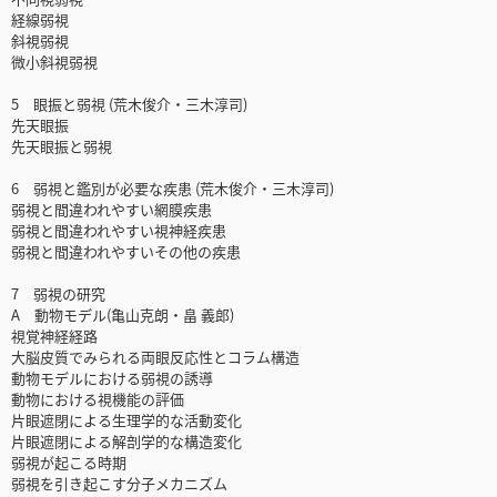
経線弱視
斜視弱視
微小斜視弱視
5 眼振と弱視 (荒木俊介・三木淳司)
先天眼振
先天眼振と弱視
6 弱視と鑑別が必要な疾患 (荒木俊介・三木淳司)
弱視と間違われやすい網膜疾患
弱視と間違われやすい視神経疾患
弱視と間違われやすいその他の疾患
7 弱視の研究
A 動物モデル(亀山克朗・畠 義郎)
視覚神経経路
大脳皮質でみられる両眼反応性とコラム構造
動物モデルにおける弱視の誘導
動物における視機能の評価
片眼遮閉による生理学的な活動変化
片眼遮閉による解剖学的な構造変化
弱視が起こる時期
弱視を引き起こす分子メカニズム