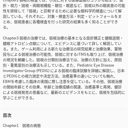
折・視力・固視・両眼視機能・眼位・眼底など、弱視以外の眼疾患の可能
性を排除して「弱視」と診断するために必要な眼科学的検査について解
説している。それぞれに、対象・検査方法・判定・ピットフォールをま
とめ、弱視患者に各種検査を行った研究の結果も多く知ることができ
る。
Chapter3 弱視の治療では、弱視治療の基本となる屈折矯正と健眼遮閉・
健眼アトロピン点眼について、エビデンスに基づいて詳しく解説してい
る。また、ゲーム利用による新たな治療法の研究結果と治療効果、薬物
投与による弱視治療の可能性、弱視に対するrTMSも取り上げ、弱視治療
の現況を網羅した。弱視の分類別治療法では、治療の方針に加え、原因
別・重篤度別の治療法も示している。また、Pediatric Eye Disease
Investigator Group (PEDIG) による弱視の臨床試験を詳細に解説し、日本
とPEDIGとの視力測定や決定方法、治癒基準の違いについても触れ、
EBMを考慮した臨床の実践に際し注意を促している。その他、弱視治療
の開始年齢とその効果、年齢と治療成績の関連、治癒基準と再発、健診
による弱視発見の意義など、最新のエビデンスをもとに、弱視を包括的に
学ぶことができる。
目次
Chapter1 弱視の病態