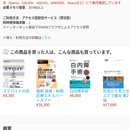
末（Xperia、GALAXY、AQUOS、ARROWS、Nexusなど）にて動作確認しています
必要メモリ容量
30 MB以上
ご利用方法
アクセス型配信サービス（買切型）
同時使用端末数
1
※インターネット経由でのWEBブラウザによるアクセス参照
※導入・利用方法の詳細は
こちら
この商品を買った人は、こんな商品も買っています。
ステロイドの虎
最新 弱視・斜視
白内障手術
所見から考える
¥3,300
診療エキスパー
¥8,800
ぶどう膜炎 第2
トガイド
版
¥16,500
¥17,600
概要