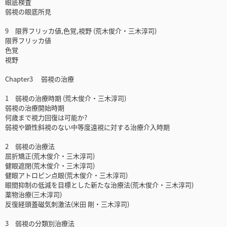
眼底検査
弱視の眼底所見
9 限界フリッカ値,色覚,視野 (荒木俊介・三木淳司)
限界フリッカ値
色覚
視野
Chapter3 弱視の治療
1 弱視の治療時期 (荒木俊介・三木淳司)
弱視の治療開始時期
何歳まで視力回復は可能か?
弱視や顕性斜視のない中等度遠視に対する治療介入時期
2 弱視の治療法
屈折矯正(荒木俊介・三木淳司)
健眼遮閉(荒木俊介・三木淳司)
健眼アトロピン点眼(荒木俊介・三木淳司)
眼間抑制の低減を目標とした新たな治療法(荒木俊介・三木淳司)
薬物治療(三木淳司)
反復経頭蓋磁気刺激法(米田 剛・三木淳司)
3 弱視の分類別治療法