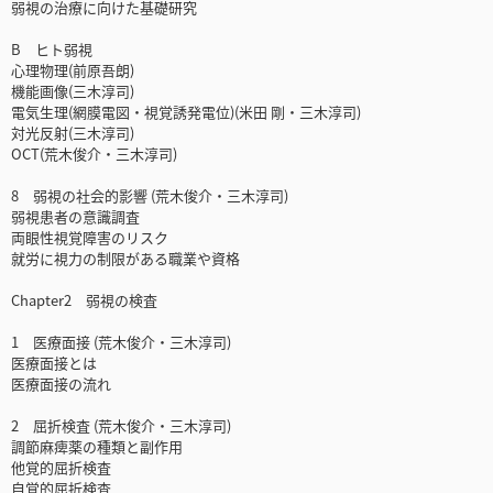
弱視の治療に向けた基礎研究
B ヒト弱視
心理物理(前原吾朗)
機能画像(三木淳司)
電気生理(網膜電図・視覚誘発電位)(米田 剛・三木淳司)
対光反射(三木淳司)
OCT(荒木俊介・三木淳司)
8 弱視の社会的影響 (荒木俊介・三木淳司)
弱視患者の意識調査
両眼性視覚障害のリスク
就労に視力の制限がある職業や資格
Chapter2 弱視の検査
1 医療面接 (荒木俊介・三木淳司)
医療面接とは
医療面接の流れ
2 屈折検査 (荒木俊介・三木淳司)
調節麻痺薬の種類と副作用
他覚的屈折検査
自覚的屈折検査