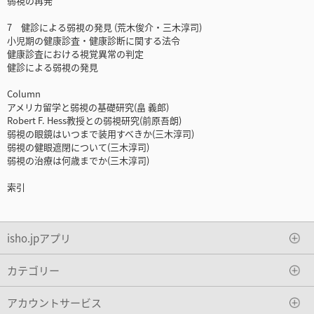
弱視の再発
7 健診による弱視の発見 (荒木俊介・三木淳司)
小児期の健康診査・健康診断に関する法令
健康診査における視覚異常の判定
健診による弱視の発見
Column
アメリカ留学と弱視の基礎研究(畠 義郎)
Robert F. Hess教授との弱視研究(前原吾朗)
弱視の眼鏡はいつまで装用すべきか(三木淳司)
弱視の健眼遮閉について(三木淳司)
弱視の治療は何歳までか(三木淳司)
索引
isho.jpアプリ
カテゴリー
アカウントサービス