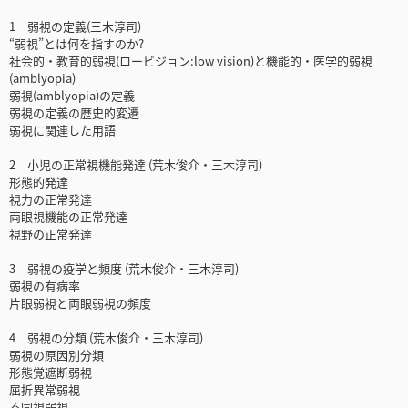
1 弱視の定義(三木淳司)
“弱視”とは何を指すのか?
社会的・教育的弱視(ロービジョン:low vision)と機能的・医学的弱視
(amblyopia)
弱視(amblyopia)の定義
弱視の定義の歴史的変遷
弱視に関連した用語
2 小児の正常視機能発達 (荒木俊介・三木淳司)
形態的発達
視力の正常発達
両眼視機能の正常発達
視野の正常発達
3 弱視の疫学と頻度 (荒木俊介・三木淳司)
弱視の有病率
片眼弱視と両眼弱視の頻度
4 弱視の分類 (荒木俊介・三木淳司)
弱視の原因別分類
形態覚遮断弱視
屈折異常弱視
不同視弱視