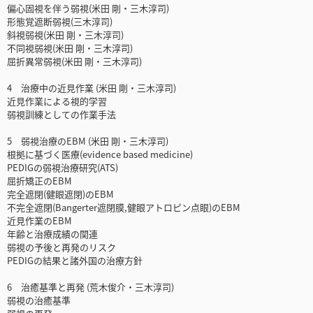
偏心固視を伴う弱視(米田 剛・三木淳司)
形態覚遮断弱視(三木淳司)
斜視弱視(米田 剛・三木淳司)
不同視弱視(米田 剛・三木淳司)
屈折異常弱視(米田 剛・三木淳司)
4 治療中の近見作業 (米田 剛・三木淳司)
近見作業による視的学習
弱視訓練としての作業手法
5 弱視治療のEBM (米田 剛・三木淳司)
根拠に基づく医療(evidence based medicine)
PEDIGの弱視治療研究(ATS)
屈折矯正のEBM
完全遮閉(健眼遮閉)のEBM
不完全遮閉(Bangerter遮閉膜,健眼アトロピン点眼)のEBM
近見作業のEBM
年齢と治療成績の関連
弱視の予後と再発のリスク
PEDIGの結果と諸外国の治療方針
6 治癒基準と再発 (荒木俊介・三木淳司)
弱視の治癒基準