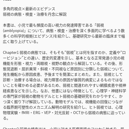
多角的視点×最新のエビデンス
弱視の病態・検査・治療を丹念に解説
本書は、小児で最も頻度の高い視力の発達障害である「弱視
(amblyopia)」について、病態・検査・治療を深く多面的に学べるよう数
多くの科学的根拠(エビデンス)を紹介し、基礎研究から最新の臨床まで幅
広く取り上げている。
Chapter1 弱視の病態では、そもそも“弱視”とは何を指すのか、定義や“ロ
ービジョン”との違い、歴史的変遷を示し、基本となる正常発達小児の視
機能を形態・視力・両眼視・視野の観点から解説している。その後、形
態覚遮断・屈折異常・斜視・不同視など原因別に分類した弱視について、
発生機転から原因疾患、予後までを簡潔にまとめた。また、弱視として
診断・治療する場合は、視力障害の原因が器質的病変によるものではな
いことを確かめる必要があるため、弱視と間違われやすい網膜疾患や視神
経疾患などを示した。なお、他書にはない特徴として、心理学・神経科学
の専門家が弱視の動物モデルとヒト弱視の基礎研究をわかりやすく、か
つ深く掘り下げ解説している。動物モデルでは、視機能の回復につなが
る臨界期可塑性のメカニズム解明の研究を紹介し、ヒト弱視では、心理
物理実験・fMRI・ERG・VEP・対光反射・OCTから弱視の病態に迫ってい
る。
Chapter2 弱視の検査では、小児に対する医療面接のコツから始まり、屈