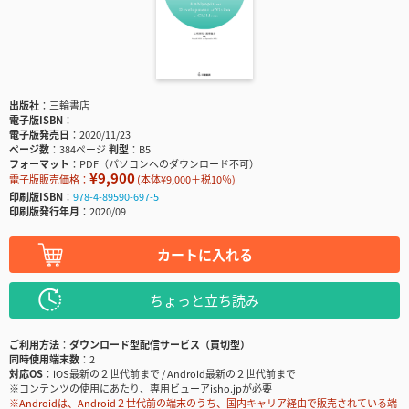
出版社
三輪書店
電子版ISBN
電子版発売日
2020/11/23
ページ数
384ページ
判型
B5
フォーマット
PDF（パソコンへのダウンロード不可）
¥9,900
電子版販売価格：
(本体¥9,000＋税10％)
印刷版ISBN
978-4-89590-697-5
印刷版発行年月
2020/09
カートに入れる
ちょっと立ち読み
ご利用方法
ダウンロード型配信サービス（買切型）
同時使用端末数
2
対応OS
iOS最新の２世代前まで / Android最新の２世代前まで
※コンテンツの使用にあたり、専用ビューアisho.jpが必要
※Androidは、Android２世代前の端末のうち、国内キャリア経由で販売されている端