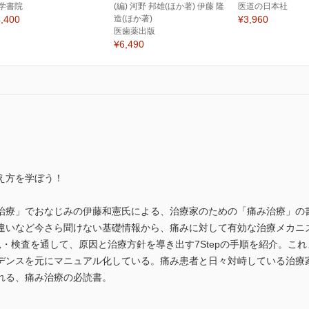
学書院
(編) 河野 邦雄(ほか著) 伊藤 隆
医道の日本社
,400
造(ほか著)
¥3,960
医歯薬出版
¥6,490
え方を学ぼう！
治療」でおなじみの伊藤和憲氏による、治療家のための「痛み治療」の
違いなど今さら聞けない基礎情報から、痛みに対して有効な治療メカニ
・検査を通して、原因と治療方針を導き出す7Stepの手順を紹介。こ
デンスを元にマニュアル化している。痛み患者と日々対峙している治療
れる、痛み治療の必読書。