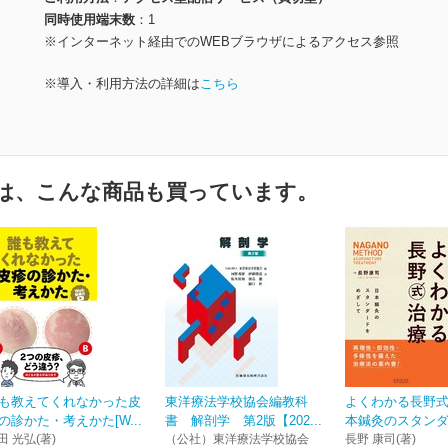
同時使用端末数
1
※インターネット経由でのWEBブラウザによるアクセス参照
※導入・利用方法の詳細は
こちら
は、こんな商品も買っています。
も教えてくれなかった皮
東洋療法学校協会編教科
よくわかる長野
の診かた・考えかた[W...
書 解剖学 第2版【202...
本鍼灸のスタンダー
田 光弘(著)
（公社）東洋療法学校協会
長野 康司(著)