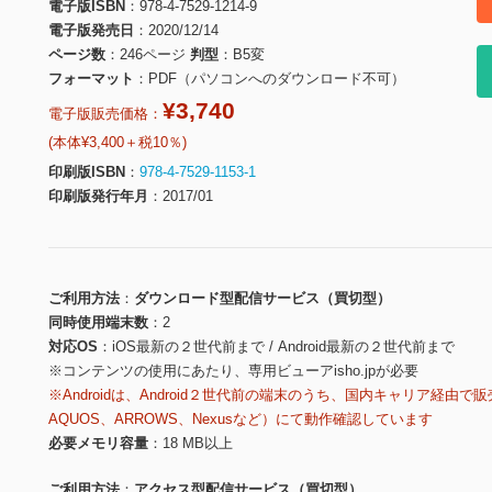
電子版ISBN
978-4-7529-1214-9
電子版発売日
2020/12/14
ページ数
246ページ
判型
B5変
フォーマット
PDF（パソコンへのダウンロード不可）
¥3,740
電子版販売価格：
(本体¥3,400＋税10％)
印刷版ISBN
978-4-7529-1153-1
印刷版発行年月
2017/01
ご利用方法
ダウンロード型配信サービス（買切型）
同時使用端末数
2
対応OS
iOS最新の２世代前まで / Android最新の２世代前まで
※コンテンツの使用にあたり、専用ビューアisho.jpが必要
※Androidは、Android２世代前の端末のうち、国内キャリア経由で販
AQUOS、ARROWS、Nexusなど）にて動作確認しています
必要メモリ容量
18 MB以上
ご利用方法
アクセス型配信サービス（買切型）