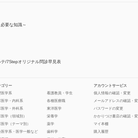
に必要な知識～
テ/7Stepオリジナル問診早見表
テゴリー
アカウントサービス
礎医学系
看護教員・学生
個人情報の確認・変更
床医学・内科系
各種医療職
メールアドレスの確認・変
床医学・外科系
東洋医学
パスワードの変更
床医学（領域別）
栄養学
かかりつけ書店の確認・変
床医学（テーマ別）
薬学
マイ本棚
会医学系・医学一般など
歯科学
購入履歴