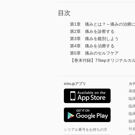
目次
第1章 痛みとは？～痛みの治療
第2章 痛みを診察する
第3章 痛みを鑑別しよう
第4章 痛みを治療する
第5章 痛みのセルフケア
【巻末付録】7Stepオリジナルカル
isho.jpアプリ
カ
基
臨
臨
臨
臨
社
シリアル番号をお持ちの方