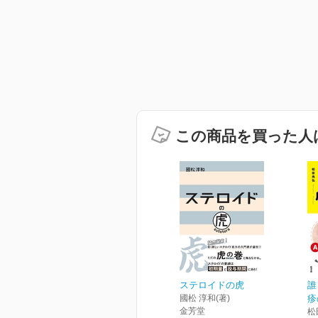
この商品を買った人
ステロイドの虎
誰
國松 淳和(著)
疹
金芳堂
松