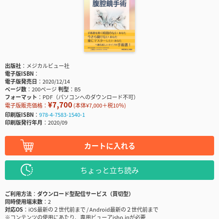
出版社
メジカルビュー社
電子版ISBN
電子版発売日
2020/12/14
ページ数
200ページ
判型
B5
フォーマット
PDF（パソコンへのダウンロード不可）
¥7,700
電子版販売価格：
(本体¥7,000＋税10％)
印刷版ISBN
978-4-7583-1540-1
印刷版発行年月
2020/09
カートに入れる
ちょっと立ち読み
ご利用方法
ダウンロード型配信サービス（買切型）
同時使用端末数
2
対応OS
iOS最新の２世代前まで / Android最新の２世代前まで
※コンテンツの使用にあたり、専用ビューアisho.jpが必要