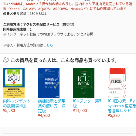
※Androidは、Android２世代前の端末のうち、国内キャリア経由で販売されている端
末（Xperia、GALAXY、AQUOS、ARROWS、Nexusなど）にて動作確認しています
必要メモリ容量
150 MB以上
ご利用方法
アクセス型配信サービス（買切型）
同時使用端末数
1
※インターネット経由でのWEBブラウザによるアクセス参照
※導入・利用方法の詳細は
こちら
この商品を買った人は、こんな商品も買っています。
内科レジデント
病棟指示と頻用
ICUブック 第5
ICU医の素 By
の鉄則 第4版
薬の使い方 決
版
system×重症
¥5,280
定版
¥11,000
者管理レシピ
¥4,950
¥5,280