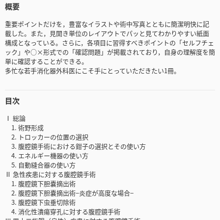
概要
重要ポイントだけを，豊富なイラストや術中写真とともに簡潔明快に記
載した。また，見開き単位のレイアウトでパッと見てわかりやすい紙面
構成となっている。さらに，各項目に習得すべきポイントの「セルフチェ
ック」や○×形式での「確認問題」が掲載されており，自身の理解度を簡
単に確認することができる。
多忙な若手消化器外科医にこそ手にとっていただきたい1冊。
目次
Ⅰ 総論
1. 術野形成
2. トロッカーの位置の選択
3. 腹腔鏡手術における鉗子の選択とその使い方
4. エネルギー機器の使い方
5. 自動縫合器の使い方
Ⅱ 急性疾患に対する腹腔鏡手術
1. 腹腔鏡下胆嚢摘出術
2. 腹腔鏡下胆嚢摘出術−炎症が高度な場合−
3. 腹腔鏡下虫垂切除術
4. 消化性潰瘍穿孔に対する腹腔鏡手術