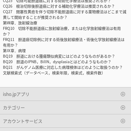
CQ25 切除可能胆道癌に対する術前化学療法は推奨されるか？
CQ26 根治切除後胆道癌に対する補助化学療法は推奨されるか？
CQ27 閉塞性黄疸を伴う切除不能胆道癌に対する薬物療法はどこまで減
黄して開始することが推奨されるか？
第Ⅷ章．放射線治療
FRQ10 切除不能胆道癌に放射線治療，または化学放射線療法は有用
か？
FRQ11 胆道癌切除例に対する術後放射線療法・術後化学放射線療法は
有用か？
第Ⅸ章．病理
BQ19 胆道における腫瘍類似病変にはどのようなものがあるか？
BQ20 胆道のIPNB，BilIN，dysplasiaとはどのようなものか？
BQ21 がんゲノム医療に対応した病理検体はどのように取扱うのか？
文献検索式（データベース，検索年限，検索式，検索件数）
isho.jpアプリ
カテゴリー
アカウントサービス