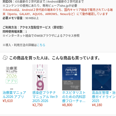
対応OS
iOS最新の２世代前まで / Android最新の２世代前まで
※コンテンツの使用にあたり、専用ビューアisho.jpが必要
※Androidは、Android２世代前の端末のうち、国内キャリア経由で販売されている端
末（Xperia、GALAXY、AQUOS、ARROWS、Nexusなど）にて動作確認しています
必要メモリ容量
90 MB以上
ご利用方法
アクセス型配信サービス（買切型）
同時使用端末数
1
※インターネット経由でのWEBブラウザによるアクセス参照
※導入・利用方法の詳細は
こちら
この商品を買った人は、こんな商品も買っています。
治療薬マニュア
感染症プラチナ
ホスピタリスト
高血圧管理・治
ル2026 アプリ
マニュアル Ver.9
のための内科診
療ガイドライン
¥5,610
2025-2026
療フローチャ...
2025
¥2,750
¥8,800
¥4,180