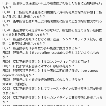
BQ18 胆嚢摘出後深達度ss以上の胆嚢癌が判明した場合に追加切除を行
うか？
CQ18 十二指腸乳頭部腫瘍に内視鏡的／外科的乳頭切除術は膵頭十二指
腸切除術に比し推奨されるか？
CQ19 術中胆管切離断端上皮内癌陽性例に胆管の追加切除は推奨される
か？
CQ20 術前生検で確定診断がつかないが，胆管癌を否定できない症例に
対する外科治療は推奨されるか？
CQ21 胆道癌の周術期における胆汁返還，シンバイオティクス投与，運
動・栄養療法は推奨されるか？
CQ22 胆道癌手術は手術数の多い施設が推奨されるか？
FRQ5 胆道癌におけるborderline resectable症例とはどのようなもの
か？
FRQ6 切除不能胆道癌に対するコンバージョン手術は有用か？
FRQ7 肝門部領域胆管癌に対する肝移植は有用か？
FRQ8 残肝容積不足例に対する計画的二期的肝切除術，liver venous
deprivationは有用か？
FRQ9 胆道癌に対する術後経過観察はどのように行うか？
第Ⅶ章．薬物療法
CQ23 切除不能胆道癌に対してファーストラインの薬物療法は何が推奨
されるか？
CQ24 切除不能胆道癌に対するセカンドラインの薬物療法は推奨される
か？