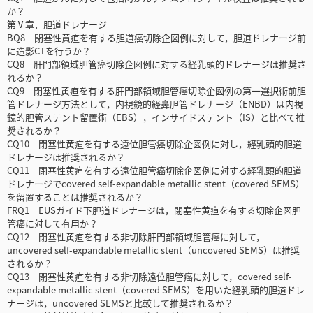
か？
第Ⅴ章．胆道ドレナージ
BQ8 閉塞性黄疸を有する胆道癌切除企図例に対して，胆道ドレナージ前
に造影CTを行うか？
CQ8 肝門部領域胆管癌切除企図例に対する経乳頭的ドレナージは推奨さ
れるか？
CQ9 閉塞性黄疸を有する肝門部領域胆管癌切除企図例の第一選択術前胆
管ドレナージ方法として，内視鏡的経鼻胆管ドレナージ（ENBD）は内視
鏡的胆管ステント留置術（EBS），インサイドステント（IS）と比べて推
奨されるか？
CQ10 閉塞性黄疸を有する遠位胆管癌切除企図例に対し，経乳頭的胆道
ドレナージは推奨されるか？
CQ11 閉塞性黄疸を有する遠位胆管癌切除企図例に対する経乳頭的胆道
ドレナージでcovered self-expandable metallic stent（covered SEMS）
を留置することは推奨されるか？
FRQ1 EUSガイド下胆道ドレナージは，閉塞性黄疸を有する切除企図胆
管癌に対して有用か？
CQ12 閉塞性黄疸を有する非切除肝門部領域胆管癌に対して，
uncovered self-expandable metallic stent（uncovered SEMS）は推奨
されるか？
CQ13 閉塞性黄疸を有する非切除遠位胆管癌に対して，covered self-
expandable metallic stent（covered SEMS）を用いた経乳頭的胆道ドレ
ナージは，uncovered SEMSと比較して推奨されるか？