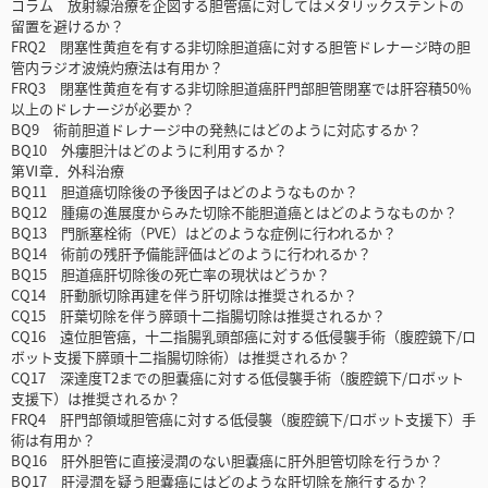
コラム 放射線治療を企図する胆管癌に対してはメタリックステントの
留置を避けるか？
FRQ2 閉塞性黄疸を有する非切除胆道癌に対する胆管ドレナージ時の胆
管内ラジオ波焼灼療法は有用か？
FRQ3 閉塞性黄疸を有する非切除胆道癌肝門部胆管閉塞では肝容積50％
以上のドレナージが必要か？
BQ9 術前胆道ドレナージ中の発熱にはどのように対応するか？
BQ10 外瘻胆汁はどのように利用するか？
第Ⅵ章．外科治療
BQ11 胆道癌切除後の予後因子はどのようなものか？
BQ12 腫瘍の進展度からみた切除不能胆道癌とはどのようなものか？
BQ13 門脈塞栓術（PVE）はどのような症例に行われるか？
BQ14 術前の残肝予備能評価はどのように行われるか？
BQ15 胆道癌肝切除後の死亡率の現状はどうか？
CQ14 肝動脈切除再建を伴う肝切除は推奨されるか？
CQ15 肝葉切除を伴う膵頭十二指腸切除は推奨されるか？
CQ16 遠位胆管癌，十二指腸乳頭部癌に対する低侵襲手術（腹腔鏡下/ロ
ボット支援下膵頭十二指腸切除術）は推奨されるか？
CQ17 深達度T2までの胆嚢癌に対する低侵襲手術（腹腔鏡下/ロボット
支援下）は推奨されるか？
FRQ4 肝門部領域胆管癌に対する低侵襲（腹腔鏡下/ロボット支援下）手
術は有用か？
BQ16 肝外胆管に直接浸潤のない胆嚢癌に肝外胆管切除を行うか？
BQ17 肝浸潤を疑う胆嚢癌にはどのような肝切除を施行するか？