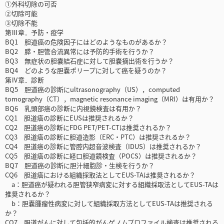
①外科切除の可否
②切除可能
③切除不能
第Ⅲ章．予防・疫学
BQ1 胆道癌の危険因子にはどのようなものがあるか？
BQ2 膵・胆管合流異常には予防的手術を行うか？
BQ3 無症状の胆嚢結石症に対して胆嚢摘出術を行うか？
BQ4 どのような胆嚢ポリープに対して癌を疑うのか？
第Ⅳ章．診断
BQ5 胆道癌の診断にultrasonography（US），computed
tomography（CT），magnetic resonance imaging（MRI）は有用か？
BQ6 乳頭部癌の診断に内視鏡検査は有用か？
CQ1 胆道癌の診断にEUSは推奨されるか？
CQ2 胆道癌の診断にFDG PET/PET-CTは推奨されるか？
CQ3 胆道癌の診断に胆道造影（ERC・PTC）は推奨されるか？
CQ4 胆道癌の診断に管腔内超音波検査（IDUS）は推奨されるか？
CQ5 胆道癌の診断に経口胆道鏡検査（POCS）は推奨されるか？
BQ7 胆道癌の診断に胆汁細胞診・生検を行うか？
CQ6 胆道癌における組織採取法としてEUS-TAは推奨されるか？
a：胆道癌が疑われる胆管狭窄病変に対する組織採取法としてEUS-TAは
推奨されるか？
b：胆嚢腫瘤性病変に対して組織採取方法としてEUS-TAは推奨される
か？
CQ7 胆道がんに対して包括的がんゲノムプロファイル検査は推奨される