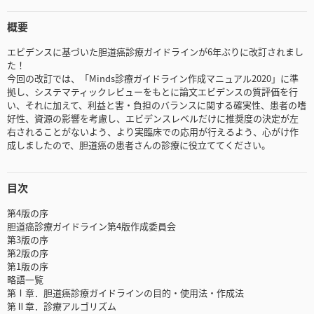
概要
エビデンスに基づいた胆道癌診療ガイドラインが6年ぶりに改訂されまし
た！
今回の改訂では、「Minds診療ガイドライン作成マニュアル2020」に準
拠し、システマティックレビューをもとに論文エビデンスの質評価を行
い、それに加えて、利益と害・負担のバランスに関する確実性、患者の嗜
好性、資源の影響を考慮し、エビデンスレベルだけに推奨度の決定が左
右されることがないよう、より実臨床での応用が行えるよう、心がけ作
成しましたので、胆道癌の患者さんの診療に役立ててください。
目次
第4版の序
胆道癌診療ガイドライン第4版作成委員会
第3版の序
第2版の序
第1版の序
略語一覧
第Ⅰ章．胆道癌診療ガイドラインの目的・使用法・作成法
第Ⅱ章．診療アルゴリズム