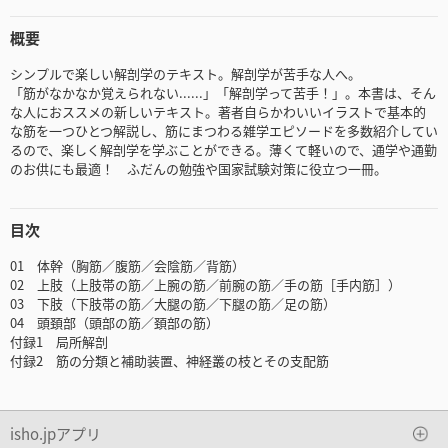
概要
シンプルで楽しい解剖学のテキスト。解剖学が苦手な人へ。
「筋がなかなか覚えられない......」「解剖学って苦手！」。本書は、そん
な人におススメの新しいテキスト。著者自らかわいいイラストで基本的
な筋を一つひとつ解説し、筋にまつわる雑学エピソードを多数紹介してい
るので、楽しく解剖学を学ぶことができる。薄くて軽いので、通学や通勤
のお供にも最適！ ふだんの勉強や国家試験対策に役立つ一冊。
目次
01 体幹（胸筋／腹筋／会陰筋／背筋）
02 上肢（上肢帯の筋／上腕の筋／前腕の筋／手の筋［手内筋］）
03 下肢（下肢帯の筋／大腿の筋／下腿の筋／足の筋）
04 頭頚部（頭部の筋／頚部の筋）
付録1 局所解剖
付録2 筋の分類と補助装置、神経叢の枝とその支配筋
isho.jpアプリ