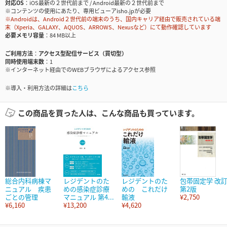
対応OS
iOS最新の２世代前まで / Android最新の２世代前まで
※コンテンツの使用にあたり、専用ビューアisho.jpが必要
※Androidは、Android２世代前の端末のうち、国内キャリア経由で販売されている端
末（Xperia、GALAXY、AQUOS、ARROWS、Nexusなど）にて動作確認しています
必要メモリ容量
84 MB以上
ご利用方法
アクセス型配信サービス（買切型）
同時使用端末数
1
※インターネット経由でのWEBブラウザによるアクセス参照
※導入・利用方法の詳細は
こちら
この商品を買った人は、こんな商品も買っています。
総合内科病棟マ
レジデントのた
レジデントのた
包帯固定学 改
ニュアル 疾患
めの感染症診療
めの これだけ
第2版
ごとの管理
マニュアル 第4...
輸液
¥2,750
¥6,160
¥13,200
¥4,620