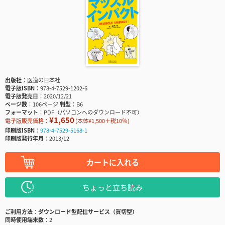
出版社
医道の日本社
電子版ISBN
978-4-7529-1202-6
電子版発売日
2020/12/21
ページ数
106ページ
判型
B6
フォーマット
PDF（パソコンへのダウンロード不可）
¥1,650
電子版販売価格：
(本体¥1,500＋税10％)
印刷版ISBN
978-4-7529-5168-1
印刷版発行年月
2013/12
カートに入れる
ちょっと立ち読み
ご利用方法
ダウンロード型配信サービス（買切型）
同時使用端末数
2