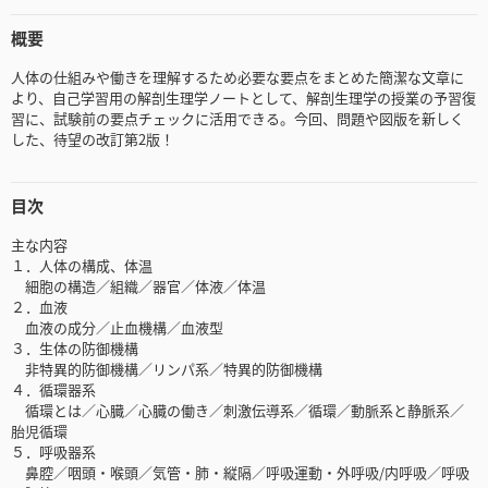
概要
人体の仕組みや働きを理解するため必要な要点をまとめた簡潔な文章に
より、自己学習用の解剖生理学ノートとして、解剖生理学の授業の予習復
習に、試験前の要点チェックに活用できる。今回、問題や図版を新しく
した、待望の改訂第2版！
目次
主な内容
１．人体の構成、体温
細胞の構造／組織／器官／体液／体温
２．血液
血液の成分／止血機構／血液型
３．生体の防御機構
非特異的防御機構／リンパ系／特異的防御機構
４．循環器系
循環とは／心臓／心臓の働き／刺激伝導系／循環／動脈系と静脈系／
胎児循環
５．呼吸器系
鼻腔／咽頭・喉頭／気管・肺・縦隔／呼吸運動・外呼吸/内呼吸／呼吸