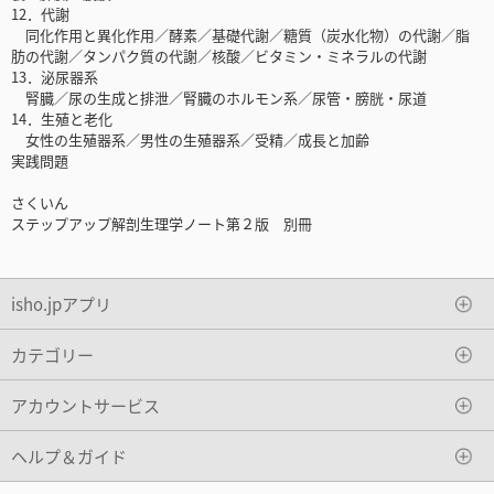
12．代謝
同化作用と異化作用／酵素／基礎代謝／糖質（炭水化物）の代謝／脂
肪の代謝／タンパク質の代謝／核酸／ビタミン・ミネラルの代謝
13．泌尿器系
腎臓／尿の生成と排泄／腎臓のホルモン系／尿管・膀胱・尿道
14．生殖と老化
女性の生殖器系／男性の生殖器系／受精／成長と加齢
実践問題
さくいん
ステップアップ解剖生理学ノート第２版 別冊
isho.jpアプリ
カテゴリー
アカウントサービス
ヘルプ＆ガイド