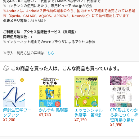
対応OS
iOS最新の２世代前まで / Android最新の２世代前まで
※コンテンツの使用にあたり、専用ビューアisho.jpが必要
※Androidは、Android２世代前の端末のうち、国内キャリア経由で販売されている端
末（Xperia、GALAXY、AQUOS、ARROWS、Nexusなど）にて動作確認しています
必要メモリ容量
84 MB以上
ご利用方法
アクセス型配信サービス（買切型）
同時使用端末数
1
※インターネット経由でのWEBブラウザによるアクセス参照
※導入・利用方法の詳細は
こちら
この商品を買った人は、こんな商品も買っています。
解剖生理学ワー
かんテキ 循環器
エッセンシャル
CPC形式でわか
クブック
¥3,740
免疫学 第4版
る身につく 病
¥2,200
¥7,150
理所見の見か...
¥4,950