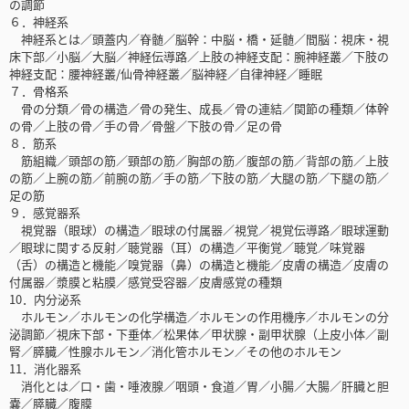
の調節
６．神経系
神経系とは／頭蓋内／脊髄／脳幹：中脳・橋・延髄／間脳：視床・視
床下部／小脳／大脳／神経伝導路／上肢の神経支配：腕神経叢／下肢の
神経支配：腰神経叢/仙骨神経叢／脳神経／自律神経／睡眠
７．骨格系
骨の分類／骨の構造／骨の発生、成長／骨の連結／関節の種類／体幹
の骨／上肢の骨／手の骨／骨盤／下肢の骨／足の骨
８．筋系
筋組織／頭部の筋／頸部の筋／胸部の筋／腹部の筋／背部の筋／上肢
の筋／上腕の筋／前腕の筋／手の筋／下肢の筋／大腿の筋／下腿の筋／
足の筋
９．感覚器系
視覚器（眼球）の構造／眼球の付属器／視覚／視覚伝導路／眼球運動
／眼球に関する反射／聴覚器（耳）の構造／平衡覚／聴覚／味覚器
（舌）の構造と機能／嗅覚器（鼻）の構造と機能／皮膚の構造／皮膚の
付属器／漿膜と粘膜／感覚受容器／皮膚感覚の種類
10．内分泌系
ホルモン／ホルモンの化学構造／ホルモンの作用機序／ホルモンの分
泌調節／視床下部・下垂体／松果体／甲状腺・副甲状腺（上皮小体／副
腎／膵臓／性腺ホルモン／消化管ホルモン／その他のホルモン
11．消化器系
消化とは／口・歯・唾液腺／咽頭・食道／胃／小腸／大腸／肝臓と胆
嚢／膵臓／腹膜