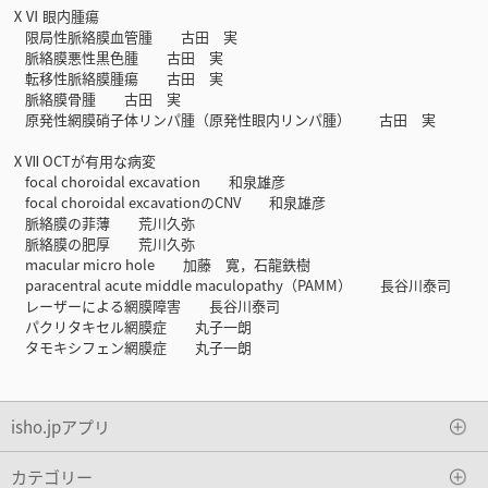
ⅩⅥ 眼内腫瘍
限局性脈絡膜血管腫 古田 実
脈絡膜悪性黒色腫 古田 実
転移性脈絡膜腫瘍 古田 実
脈絡膜骨腫 古田 実
原発性網膜硝子体リンパ腫（原発性眼内リンパ腫） 古田 実
ⅩⅦ OCTが有用な病変
focal choroidal excavation 和泉雄彦
focal choroidal excavationのCNV 和泉雄彦
脈絡膜の菲薄 荒川久弥
脈絡膜の肥厚 荒川久弥
macular micro hole 加藤 寛，石龍鉄樹
paracentral acute middle maculopathy（PAMM） 長谷川泰司
レーザーによる網膜障害 長谷川泰司
パクリタキセル網膜症 丸子一朗
タモキシフェン網膜症 丸子一朗
isho.jpアプリ
カテゴリー