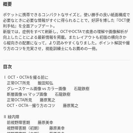
概要
ポケットに携帯できるコンパクトなサイズと，使い勝手の良い紙面構成で
必要なときに必要な情報がすぐに得られることで，好評を博した『OCT便
利手帖』を全面アップデート。
新版では，症例をすべて刷新し，OCTやOCTAで疾患の理解や画像解析が
向上したことによる最新情報を掲載。またレイアウトも初版の横向きか
ら縦向きの配置になって，より読みやすくなりました。ポイント解説や撮
り方のコツを充実させ，視能訓練士にもお薦めの一冊。
目次
Ⅰ OCT・OCTAを撮る前に
正常OCT所見 飯田知弘
グレースケール画像 vs カラー画像 石龍鉄樹
断層画像 vs マップ画像 石龍鉄樹
正常OCTA所見 藤原篤之
OCT・OCTA…撮り方のコツ 藤原篤之
Ⅱ 緑内障
前視野障害期 藤原美幸
視野障害期（初期） 藤原美幸