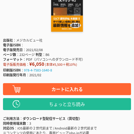
出版社
メジカルビュー社
電子版ISBN
電子版発売日
2021/02/08
ページ数
232ページ
判型
B6
フォーマット
PDF（パソコンへのダウンロード不可）
¥6,050
電子版販売価格：
(本体¥5,500＋税10％)
印刷版ISBN
978-4-7583-1640-8
印刷版発行年月
2021/02
カートに入れる
ちょっと立ち読み
ご利用方法
ダウンロード型配信サービス（買切型）
同時使用端末数
3
対応OS
iOS最新の２世代前まで / Android最新の２世代前まで
※コンテンツの使用にあたり、専用ビューアisho.jpが必要