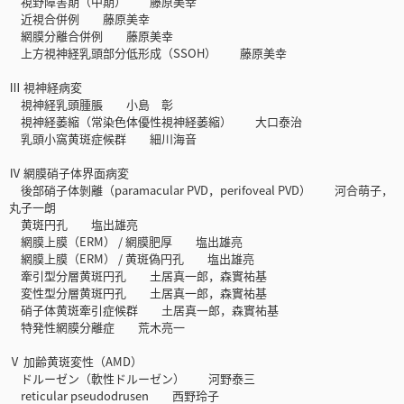
視野障害期（中期） 藤原美幸
近視合併例 藤原美幸
網膜分離合併例 藤原美幸
上方視神経乳頭部分低形成（SSOH） 藤原美幸
Ⅲ 視神経病変
視神経乳頭腫脹 小島 彰
視神経萎縮（常染色体優性視神経萎縮） 大口泰治
乳頭小窩黄斑症候群 細川海音
Ⅳ 網膜硝子体界面病変
後部硝子体剝離（paramacular PVD，perifoveal PVD） 河合萌子，
丸子一朗
黄斑円孔 塩出雄亮
網膜上膜（ERM） / 網膜肥厚 塩出雄亮
網膜上膜（ERM） / 黄斑偽円孔 塩出雄亮
牽引型分層黄斑円孔 土居真一郎，森實祐基
変性型分層黄斑円孔 土居真一郎，森實祐基
硝子体黄斑牽引症候群 土居真一郎，森實祐基
特発性網膜分離症 荒木亮一
Ⅴ 加齢黄斑変性（AMD）
ドルーゼン（軟性ドルーゼン） 河野泰三
reticular pseudodrusen 西野玲子