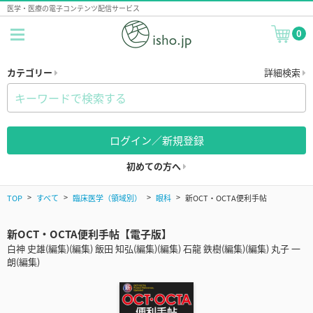
医学・医療の電子コンテンツ配信サービス
0
カテゴリー
詳細検索
ログイン／新規登録
初めての方へ
TOP
すべて
臨床医学（領域別）
眼科
新OCT・OCTA便利手帖
新OCT・OCTA便利手帖【電子版】
白神 史雄(編集)(編集) 飯田 知弘(編集)(編集) 石龍 鉄樹(編集)(編集) 丸子 一
朗(編集)