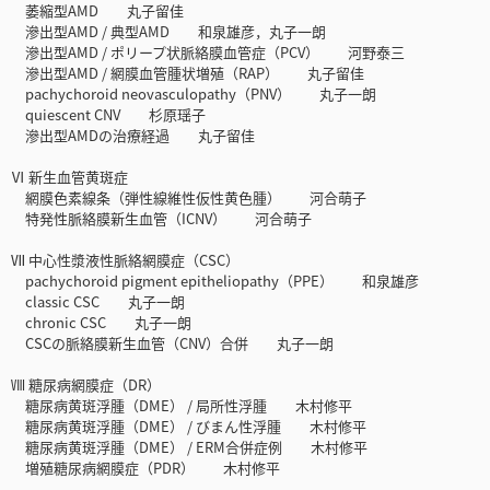
萎縮型AMD 丸子留佳
滲出型AMD / 典型AMD 和泉雄彦，丸子一朗
滲出型AMD / ポリープ状脈絡膜血管症（PCV） 河野泰三
滲出型AMD / 網膜血管腫状増殖（RAP） 丸子留佳
pachychoroid neovasculopathy（PNV） 丸子一朗
quiescent CNV 杉原瑶子
滲出型AMDの治療経過 丸子留佳
Ⅵ 新生血管黄斑症
網膜色素線条（弾性線維性仮性黄色腫） 河合萌子
特発性脈絡膜新生血管（ICNV） 河合萌子
Ⅶ 中心性漿液性脈絡網膜症（CSC）
pachychoroid pigment epitheliopathy（PPE） 和泉雄彦
classic CSC 丸子一朗
chronic CSC 丸子一朗
CSCの脈絡膜新生血管（CNV）合併 丸子一朗
Ⅷ 糖尿病網膜症（DR）
糖尿病黄斑浮腫（DME） / 局所性浮腫 木村修平
糖尿病黄斑浮腫（DME） / びまん性浮腫 木村修平
糖尿病黄斑浮腫（DME） / ERM合併症例 木村修平
増殖糖尿病網膜症（PDR） 木村修平