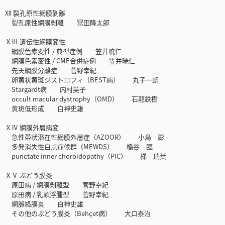
Ⅻ 裂孔原性網膜剝離
裂孔原性網膜剝離 冨田隆太郎
ⅩⅢ 遺伝性網膜変性
網膜色素変性 / 典型症例 笠井暁仁
網膜色素変性 / CME合併症例 笠井暁仁
先天網膜分離症 菅野幸紀
卵黄状黄斑ジストロフィ（BEST病） 丸子一朗
Stargardt病 内村英子
occult macular dystrophy（OMD） 石龍鉄樹
黄斑低形成 白神史雄
ⅩⅣ 網膜外層病変
急性帯状潜在性網膜外層症（AZOOR） 小島 彰
多発消失性白点症候群（MEWDS） 橋谷 臨
punctate inner choroidopathy（PIC） 梯 瑞葉
ⅩⅤ ぶどう膜炎
原田病 / 網膜剝離型 菅野幸紀
原田病 / 乳頭浮腫型 菅野幸紀
網脈絡膜炎 白神史雄
その他のぶどう膜炎（Behçet病） 大口泰治