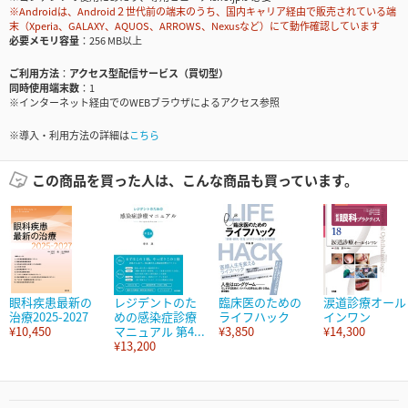
※Androidは、Android２世代前の端末のうち、国内キャリア経由で販売されている端
末（Xperia、GALAXY、AQUOS、ARROWS、Nexusなど）にて動作確認しています
必要メモリ容量
256 MB以上
ご利用方法
アクセス型配信サービス（買切型）
同時使用端末数
1
※インターネット経由でのWEBブラウザによるアクセス参照
※導入・利用方法の詳細は
こちら
この商品を買った人は、こんな商品も買っています。
眼科疾患最新の
レジデントのた
臨床医のための
涙道診療オール
治療2025-2027
めの感染症診療
ライフハック
インワン
¥10,450
マニュアル 第4...
¥3,850
¥14,300
¥13,200