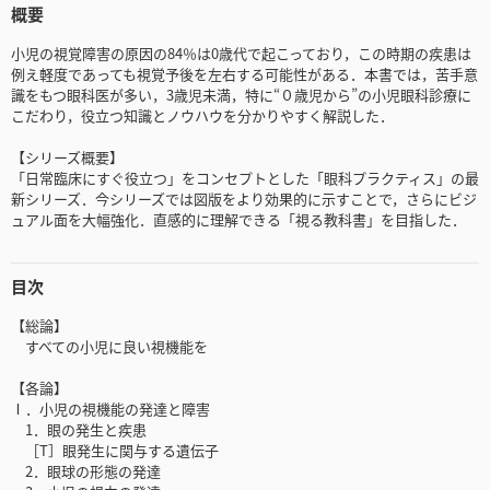
概要
小児の視覚障害の原因の84％は0歳代で起こっており，この時期の疾患は
例え軽度であっても視覚予後を左右する可能性がある．本書では，苦手意
識をもつ眼科医が多い，3歳児未満，特に“０歳児から”の小児眼科診療に
こだわり，役立つ知識とノウハウを分かりやすく解説した．
【シリーズ概要】
「日常臨床にすぐ役立つ」をコンセプトとした「眼科プラクティス」の最
新シリーズ．今シリーズでは図版をより効果的に示すことで，さらにビジ
ュアル面を大幅強化．直感的に理解できる「視る教科書」を目指した．
目次
【総論】
すべての小児に良い視機能を
【各論】
Ⅰ．小児の視機能の発達と障害
1．眼の発生と疾患
［T］眼発生に関与する遺伝子
2．眼球の形態の発達