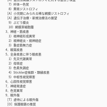
7）杆体一色覚
8）黄斑ジストロフィ
［A］小児期にみられる稀な網膜ジストロフィ
［A］遺伝子治療・新規治療法の展望
9）ぶどう膜炎
10）網膜芽細胞腫
3．神経・筋疾患
1）視神経形成異常
2）視神経炎・視神経症
3）重症筋無力症
4．眼窩疾患
5．全身疾患に伴う眼疾患
1）先天代謝異常
2）母斑症
3）色素失調症
4）Stickler症候群・類縁疾患
5）中枢性視覚障害
6．心因性視覚障害
7．神経発達症
8．色覚異常
9．眼外傷
［T］虐待による眼外傷
［O］保護眼鏡の推奨