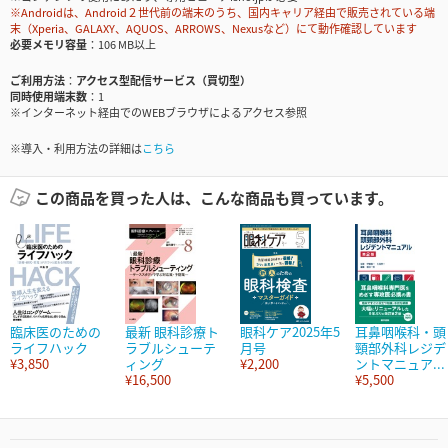
※Androidは、Android２世代前の端末のうち、国内キャリア経由で販売されている端
末（Xperia、GALAXY、AQUOS、ARROWS、Nexusなど）にて動作確認しています
必要メモリ容量
106 MB以上
ご利用方法
アクセス型配信サービス（買切型）
同時使用端末数
1
※インターネット経由でのWEBブラウザによるアクセス参照
※導入・利用方法の詳細は
こちら
この商品を買った人は、こんな商品も買っています。
臨床医のための
最新 眼科診療ト
眼科ケア2025年5
耳鼻咽喉科・頭
ライフハック
ラブルシューテ
月号
頸部外科レジデ
¥3,850
ィング
¥2,200
ントマニュア...
¥16,500
¥5,500