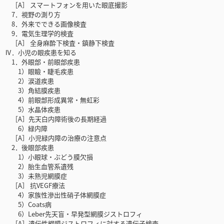
［A］ スマートフォンを用いた眼底撮影
7．視野の測り方
8．外来でできる画像検査
9．電気生理学的検査
［A］ 全身麻酔下検査・鎮静下検査
Ⅳ．小児の眼疾患を知る
1．外眼部・前眼部疾患
1）眼瞼・睫毛疾患
2）涙道疾患
3）角結膜疾患
4）前眼部形成異常・無虹彩
5）水晶体疾患
［A］先天白内障術後の長期経過
6）緑内障
［A］小児緑内障の治療の注意点
2．後眼部疾患
1）小眼球・ぶどう膜欠損
2）胎生血管系遺残
3）未熟児網膜症
［A］ 抗VEGF療法
4）家族性滲出性硝子体網膜症
5）Coats病
6）Leber先天盲・早発型網膜ジストロフィ
［A］遺伝性網膜ジストロフィに対する遺伝子検査