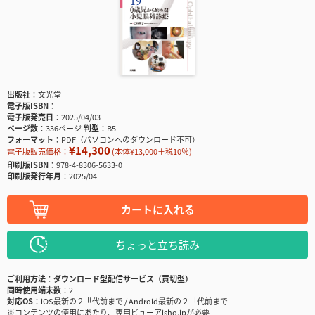
出版社
文光堂
電子版ISBN
電子版発売日
2025/04/03
ページ数
336ページ
判型
B5
フォーマット
PDF（パソコンへのダウンロード不可）
¥14,300
電子版販売価格：
(本体¥13,000＋税10％)
印刷版ISBN
978-4-8306-5633-0
印刷版発行年月
2025/04
カートに入れる
ちょっと立ち読み
ご利用方法
ダウンロード型配信サービス（買切型）
同時使用端末数
2
対応OS
iOS最新の２世代前まで / Android最新の２世代前まで
※コンテンツの使用にあたり、専用ビューアisho.jpが必要