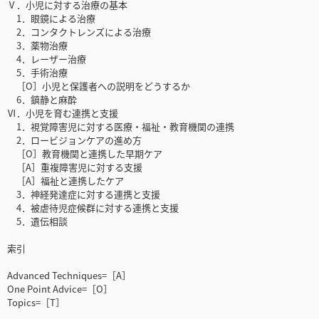
Ⅴ．小児に対する治療の基本
1．眼鏡による治療
2．コンタクトレンズによる治療
3．薬物治療
4．レーザー治療
5．手術治療
［O］小児と保護者への説明をどうするか
6．鎮静と麻酔
Ⅵ．小児を育む連携と支援
1．視覚障害児に対する医療・福祉・教育機関の連携
2．ロービジョンケアの進め方
［O］教育機関と連携した早期ケア
［A］重複障害児に対する支援
［A］福祉と連携したケア
3．神経発達症に対する連携と支援
4．被虐待児症候群に対する連携と支援
5．遺伝相談
索引
Advanced Techniques=［A］
One Point Advice=［O］
Topics=［T］