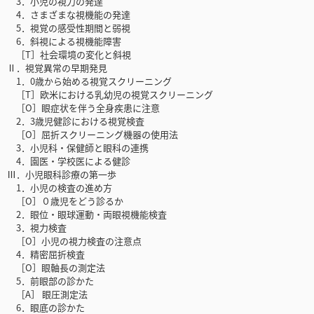
3．小児の視力の発達
4．さまざまな視機能の発達
5．視覚の感受性期間と弱視
6．斜視による視機能障害
［T］社会環境の変化と斜視
Ⅱ．視覚異常の早期発見
1．0歳から始める視覚スクリーニング
［T］欧米における乳幼児の視覚スクリーニング
［O］眼症状を伴う全身疾患に注意
2．3歳児健診における視覚検査
［O］屈折スクリーニング機器の使用法
3．小児科・保健師と眼科の連携
4．園医・学校医による健診
Ⅲ．小児眼科診療の第一歩
1．小児の検査の進め方
［O］０歳児をどう診るか
2．眼位・眼球運動・両眼視機能検査
3．視力検査
［O］小児の視力検査の注意点
4．精密屈折検査
［O］眼軸長の測定法
5．前眼部の診かた
［A］ 眼圧測定法
6．眼底の診かた