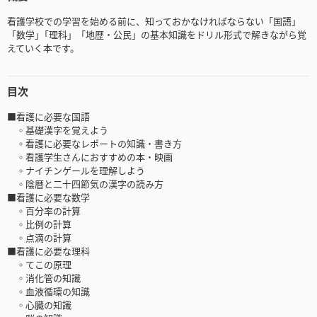
看護学校での学習を始める前に、知っておかなければならない「国語」
「数学｣「理科」「地歴・公民」の基本知識をドリル形式で解きながら覚
えていく本です。
目次
■看護に必要な国語
◦基礎漢字を覚えよう
◦看護に必要なレポートの知識・書き方
◦看護学生さんにおすすめの本・映画
◦ナイチンゲールを理解しよう
◦陰暦と二十四節気の漢字の読み方
■看護に必要な数学
◦百分率の計算
◦比例の計算
◦点滴の計算
■看護に必要な理科
◦てこの原理
◦消化管の知識
◦血液循環の知識
◦心臓の知識