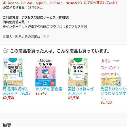
末（Xperia、GALAXY、AQUOS、ARROWS、Nexusなど）にて動作確認しています
必要メモリ容量
52 MB以上
ご利用方法
アクセス型配信サービス（買切型）
同時使用端末数
1
※インターネット経由でのWEBブラウザによるアクセス参照
※導入・利用方法の詳細は
こちら
この商品を買った人は、こんな商品も買っています。
周術期看護ぜん
かんテキ 消化器
実習のきほんぜ
免疫をひとつひ
ぶガイド 第2版
¥3,740
んぶガイド
とつわかりやす
¥2,530
¥2,530
く。
¥2,420
概要