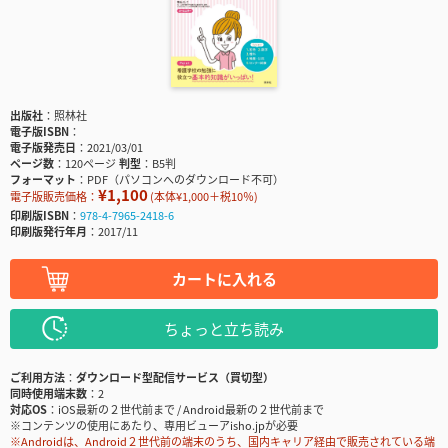
出版社
照林社
電子版ISBN
電子版発売日
2021/03/01
ページ数
120ページ
判型
B5判
フォーマット
PDF（パソコンへのダウンロード不可）
¥1,100
電子版販売価格：
(本体¥1,000＋税10％)
印刷版ISBN
978-4-7965-2418-6
印刷版発行年月
2017/11
カートに入れる
ちょっと立ち読み
ご利用方法
ダウンロード型配信サービス（買切型）
同時使用端末数
2
対応OS
iOS最新の２世代前まで / Android最新の２世代前まで
※コンテンツの使用にあたり、専用ビューアisho.jpが必要
※Androidは、Android２世代前の端末のうち、国内キャリア経由で販売されている端