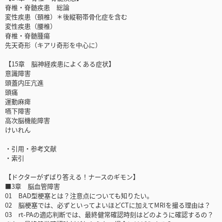
脊椎・脊髄疾患 総論
変性疾患（頚椎）＊後縦靭帯骨化症を含む
変性疾患（腰椎）
脊椎・脊髄腫瘍
先天奇形（キアリ奇形を中心に）
【15章 脳神経疾患によくある症状】
意識障害
頭蓋内圧亢進
頭痛
運動麻痺
嚥下障害
高次脳機能障害
けいれん
・引用・参考文献
・索引
【ドクターがずばり答える！ナースのギモン】
■3章 脳血管障害
01 BAD型梗塞とは？注意点についても知りたい。
02 脳梗塞では、必ずといってよいほどCTに加えてMRIを撮る理由は？
03 rt-PAの適応判断では、最終健常確認時刻はどのように確認するの？