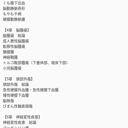
くも膜下出血
脳動静脈奇形
もやもや病
硬膜動静脈瘻
【4章 脳腫瘍】
脳腫瘍 総論
成人悪性脳腫瘍
転移性脳腫瘍
髄膜腫
神経鞘腫
トルコ鞍部腫瘍（下垂体部、視床下部）
小児脳腫瘍
【5章 頭部外傷】
頭部外傷 総論
急性硬膜外血腫・急性硬膜下血腫
慢性硬膜下血腫
脳挫傷
びまん性軸索損傷
【6章 神経変性疾患】
神経変性疾患 総論
パーキンソン病