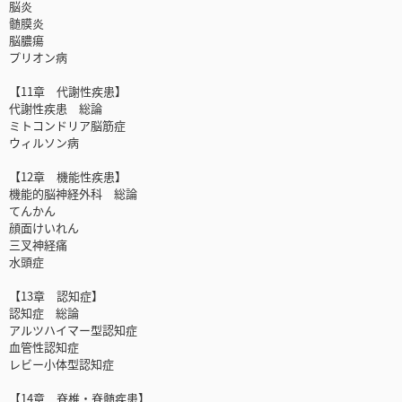
脳炎
髄膜炎
脳膿瘍
プリオン病
【11章 代謝性疾患】
代謝性疾患 総論
ミトコンドリア脳筋症
ウィルソン病
【12章 機能性疾患】
機能的脳神経外科 総論
てんかん
顔面けいれん
三叉神経痛
水頭症
【13章 認知症】
認知症 総論
アルツハイマー型認知症
血管性認知症
レビー小体型認知症
【14章 脊椎・脊髄疾患】