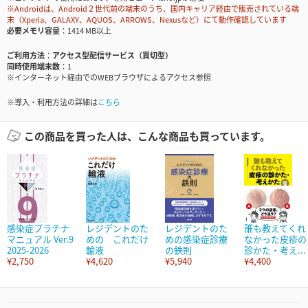
※Androidは、Android２世代前の端末のうち、国内キャリア経由で販売されている端
末（Xperia、GALAXY、AQUOS、ARROWS、Nexusなど）にて動作確認しています
必要メモリ容量
1414 MB以上
ご利用方法
アクセス型配信サービス（買切型）
同時使用端末数
1
※インターネット経由でのWEBブラウザによるアクセス参照
※導入・利用方法の詳細は
こちら
この商品を買った人は、こんな商品も買っています。
感染症プラチナ
レジデントのた
レジデントのた
誰も教えてくれ
マニュアル Ver.9
めの これだけ
めの感染症診療
なかった皮疹の
2025-2026
輸液
の鉄則
診かた・考え...
¥2,750
¥4,620
¥5,940
¥4,400