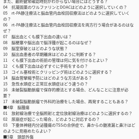
また、最終健常確認時刻がわからない場合にはどうする？
04 抗凝固薬のワルファリンとDOACはどのように選択していくの？
05 rt-PA静注療法と脳血管内血栓回収療法はどのように選択していく
の？
06 rt-PA静注療法と脳血管内血栓回収療法を両方行う場合があるのはな
ぜ？
07 脳出血とくも膜下出血の違いは？
08 脳梗塞や脳出血で脳浮腫が起こるのはなぜ？
09 脳室穿破とはどのような状態？
10 脳出血患者の早期離床はどのように判断する？
11 くも膜下出血の術前の管理は何に気を付けるとよい？
12 くも膜下出血は必ずすぐに手術をするの？
13 コイル塞栓術とクリッピング術はどのように選択する？
14 脳血管攣縮予防にはどのような方法がある？
15 急性水頭症と正常圧水頭症はどう違うの？
16 未破裂脳動脈瘤で保存的療法とする場合、どんなことに注意が必
要？
17 未破裂脳動脈瘤で外科的治療をした場合、再発することもある？
■4章 脳腫瘍
01 放射線治療で全脳照射と定位放射線治療はどのように選択するの？
02 尿崩症が起こった場合、どのように対応するの？
03 下垂体神経内分泌腫瘍のTSSの合併症で、鼻からの髄液漏と鼻汁はど
のように見極めたらよい？
■5章 頭部外傷