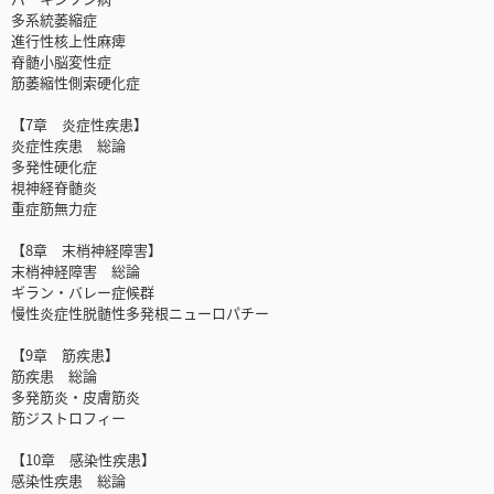
多系統萎縮症
進行性核上性麻痺
脊髄小脳変性症
筋萎縮性側索硬化症
【7章 炎症性疾患】
炎症性疾患 総論
多発性硬化症
視神経脊髄炎
重症筋無力症
【8章 末梢神経障害】
末梢神経障害 総論
ギラン・バレー症候群
慢性炎症性脱髄性多発根ニューロパチー
【9章 筋疾患】
筋疾患 総論
多発筋炎・皮膚筋炎
筋ジストロフィー
【10章 感染性疾患】
感染性疾患 総論