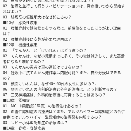
01 皮膚炎を防ぐために遮光が推奨されるのはなぜ？
02 治療と並行して行うリハビリテーションは、発症後いつから開始す
ればよい？
03 腓腹筋の仮性肥大はなぜ起こるの？
■10章 感染性疾患
01 腰椎穿刺で髄液検査をする際に、前屈位をとったほうがよい理由
は？
02 腰椎穿刺後に安静が必要な理由は？
■12章 機能性疾患
01 「てんかん」と「けいれん」はどう違うの？
02 てんかんは、なぜ小児期までに多く、その後は減少して、また高齢
者になると増加するの？
03 てんかんの患者は車の運転はできないの？
04 妊娠中に抗てんかん発作薬は内服可能？また、自然分娩はできる
の？
05 顔面けいれんは、なぜ40～50代の女性に多いの？.
06 顔面けいれんの内科的治療と外科的治療は、どう判断するの？
07 三叉神経痛は、外科的治療後に再発することはあるの？
■13章 認知症
01 MCI（軽度認知障害）の治療法はあるの？
02 血管性認知症の治療法は？また、アルツハイマー型認知症との合併
症例ではアルツハイマー型認知症の治療薬も内服するの？
03 レビー小体型認知症の治療法は？
■14章 脊椎・脊髄疾患