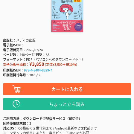
出版社
メディカ出版
電子版ISBN
電子版発売日
2025/07/24
ページ数
448ページ
判型
B5
フォーマット
PDF（パソコンへのダウンロード不可）
¥3,850
電子版販売価格：
(本体¥3,500＋税10％)
印刷版ISBN
978-4-8404-8829-7
印刷版発行年月
2025/08
カートに入れる
ちょっと立ち読み
ご利用方法
ダウンロード型配信サービス（買切型）
同時使用端末数
3
対応OS
iOS最新の２世代前まで / Android最新の２世代前まで
※コンテンツの使用にあたり、専用ビューアisho.jpが必要