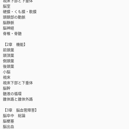
視床下部と下垂体
脳室
硬膜・くも膜・軟膜
頭頚部の動脈
脳静脈
脳神経
脊椎・脊髄
【2章 機能】
前頭葉
頭頂葉
側頭葉
後頭葉
小脳
視床
視床下部と下垂体
脳幹
髄液の循環
錐体路と錐体外路
【3章 脳血管障害】
脳卒中 総論
脳梗塞
脳出血