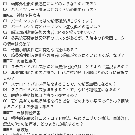
01 頭部外傷後の後遺症にはどのようなものがある？
02 バルビツレート療法はどのくらいの期間行うの？
■6章 神経変性疾患
01 パーキンソン病ではなぜ便秘が起こりやすい？
02 パーキンソン病とパーキンソン症候群との違いは？
03 脳深部刺激療法後の患者はMRIを撮ってもいい？
04 多系統萎縮症は突然死のリスクがあるが、入院中の心電図モニター
の装着は必須？
05 脊髄小脳変性症に有効な治療はある？
06 筋萎縮性側索硬化症の患者は褥瘡ができにくいと聞くが、なぜ？
■7章 炎症性疾患
01 ステロイドパルス療法と血液浄化療法は、どのように選択するの？
02 再発抑制のための治療で、自己注射と経口内服はどのように選択す
るの？
03 ステロイドパルス療法をすることで、なぜ高血糖になるの？
04 ステロイドパルス療法をすることで、なぜ骨粗鬆症になるの？
05 眼瞼下垂や複視は治療で回復するの？
06 若年患者で胸腺摘除術を行う場合、どのような基準で行うの？摘除
することによる影響はある？
■8章 末梢神経障害
01 標準的治療の経口ステロイド療法、免疫グロブリン療法、血液浄化
療法の3つの治療は、どのように選択するの？
■9章 筋疾患