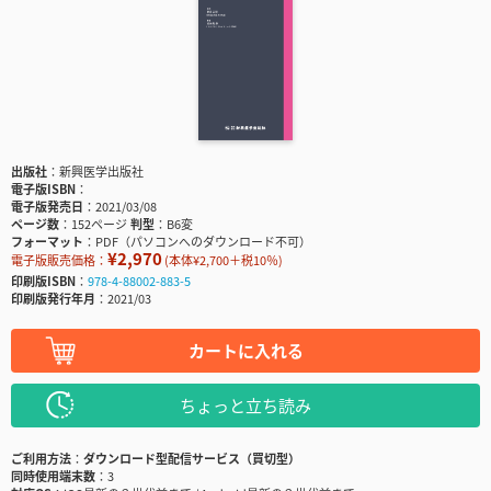
出版社
新興医学出版社
電子版ISBN
電子版発売日
2021/03/08
ページ数
152ページ
判型
B6変
フォーマット
PDF（パソコンへのダウンロード不可）
¥2,970
電子版販売価格：
(本体¥2,700＋税10％)
印刷版ISBN
978-4-88002-883-5
印刷版発行年月
2021/03
カートに入れる
ちょっと立ち読み
ご利用方法
ダウンロード型配信サービス（買切型）
同時使用端末数
3