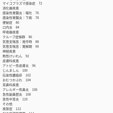
マイコプラズマ感染症 72
消化器疾患
感染性胃腸炎：嘔吐 76
感染性胃腸炎：下痢 78
便秘症 80
口内炎 84
呼吸器疾患
クループ症候群 86
気管支喘息：発作時 88
気管支喘息：寛解期 90
神経疾患
熱性けいれん 92
皮膚科疾患
アトピー性皮膚炎 96
じんましん 100
伝染性膿痂疹 102
おむつかぶれ 104
耳鼻科疾患
アレルギー性鼻炎 106
急性副鼻腔炎 108
急性中耳炎 110
その他
夜尿症 112