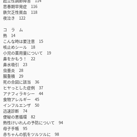
起立性調節障害 114
思春期早発症 116
鉄欠乏性貧血 118
夜泣き 122
コ ラ ム
熱 14
こんな時は要注意 15
咳止めシール 18
小児の薬用量について 19
鼻をかもう！ 22
鼻水吸引 23
虫垂炎 28
腸重積 29
死の合図に該当 36
ヒヤっとした症例 37
アナフィラキシー 44
食物アレルギー 45
インフルエンザ 50
迅速診断 74
便秘の悪循環 82
熱性けいれんの予防について 94
母子手帳 95
赤ちゃんの肌をツルツルに 98