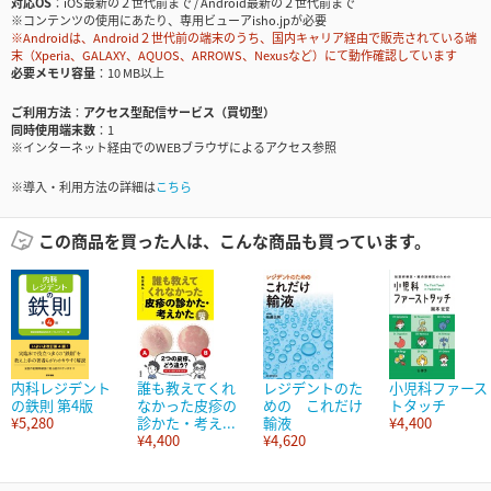
対応OS
iOS最新の２世代前まで / Android最新の２世代前まで
※コンテンツの使用にあたり、専用ビューアisho.jpが必要
※Androidは、Android２世代前の端末のうち、国内キャリア経由で販売されている端
末（Xperia、GALAXY、AQUOS、ARROWS、Nexusなど）にて動作確認しています
必要メモリ容量
10 MB以上
ご利用方法
アクセス型配信サービス（買切型）
同時使用端末数
1
※インターネット経由でのWEBブラウザによるアクセス参照
※導入・利用方法の詳細は
こちら
この商品を買った人は、こんな商品も買っています。
内科レジデント
誰も教えてくれ
レジデントのた
小児科ファース
の鉄則 第4版
なかった皮疹の
めの これだけ
トタッチ
¥5,280
診かた・考え...
輸液
¥4,400
¥4,400
¥4,620