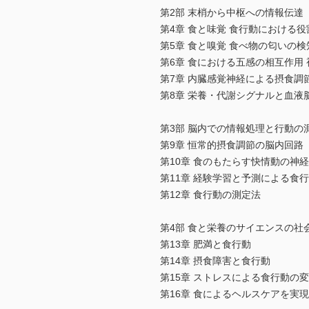
第2部 末梢から中枢への情報伝達
第4章 食と味覚 食行動における役
第5章 食と嗅覚 食べ物の匂いの
第6章 食における五感の相互作用
第7章 内臓感覚神経による摂食調
第8章 栄養・代謝シグナルと血液
第3部 脳内での情報処理と行動の
第9章 恒常的摂食調節の脳内回路
第10章 食のもたらす快情動の神
第11章 経験学習と予測による食
第12章 食行動の測定法
第4部 食と栄養のサイエンスの社
第13章 肥満と食行動
第14章 摂食障害と食行動
第15章 ストレスによる食行動の
第16章 食によるヘルスケアを実