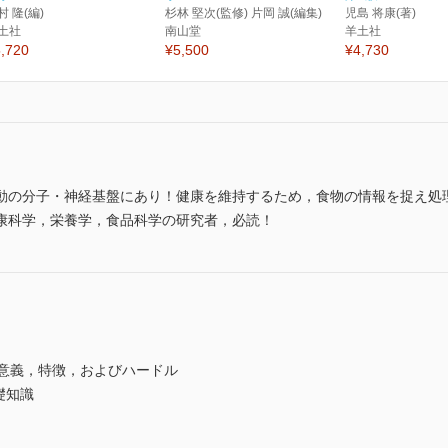
村 隆(編)
杉林 堅次(監修) 片岡 誠(編集)
児島 将康(著)
土社
南山堂
羊土社
,720
¥5,500
¥4,730
動の分子・神経基盤にあり！健康を維持するため，食物の情報を捉え処
康科学，栄養学，食品科学の研究者，必読！
 意義，特徴，およびハードル
礎知識