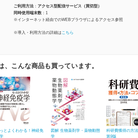
ご利用方法
アクセス型配信サービス（買切型）
同時使用端末数
1
※インターネット経由でのWEBブラウザによるアクセス参照
※導入・利用方法の詳細は
こちら
は、こんな商品も買っています。
っとよくわかる！神経免
図解 生物薬剤学・薬物動態
科研費獲得の方
学
学
第9版