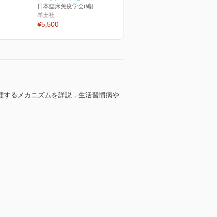
日本臨床免疫学会(編)
羊土社
¥5,500
理するメカニズムを詳説．生活習慣病や