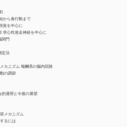
割
検知から食行動まで
 視覚を中心に
節 求心性迷走神経を中心に
脳関門
測定法
経メカニズム 報酬系の脳内回路
行動の調節
会的適用と今後の展望
変容メカニズム
現するには