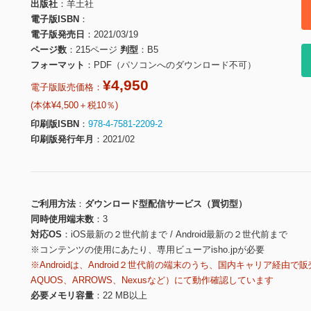
出版社
羊土社
電子版ISBN
電子版発売日
2021/03/19
ページ数
215ページ
判型
B5
フォーマット
PDF（パソコンへのダウンロード不可）
¥4,950
電子版販売価格：
(本体¥4,500＋税10％)
印刷版ISBN
978-4-7581-2209-2
印刷版発行年月
2021/02
ご利用方法
ダウンロード型配信サービス（買切型）
同時使用端末数
3
対応OS
iOS最新の２世代前まで / Android最新の２世代前まで
※コンテンツの使用にあたり、専用ビューアisho.jpが必要
※Androidは、Android２世代前の端末のうち、国内キャリア経由で販
AQUOS、ARROWS、Nexusなど）にて動作確認しています
必要メモリ容量
22 MB以上