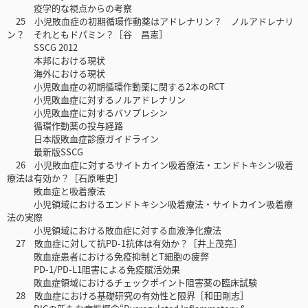
疫学的な視点からの考察
25 小児敗血症の初期循環作動薬はアドレナリン？ ノルアドレナリ
ン？ それともドパミン？［谷 昌憲］
SSCG 2012
本邦における現状
海外における現状
小児敗血症の初期循環作動薬に関する2本のRCT
小児敗血症に対するノルアドレナリン
小児敗血症に対するバソプレシン
循環作動薬の投与経路
日本版敗血症診療ガイドライン
最新版SSCG
26 小児敗血症に対するサイトカイン吸着療法・エンドトキシン吸着
療法は有効か？［石原唯史］
敗血症と吸着療法
小児領域におけるエンドトキシン吸着療法・サイトカイン吸着療
法の実際
小児領域における敗血症に対する血液浄化療法
27 敗血症に対して抗PD-1抗体は有効か？［井上茂亮］
敗血症患者における免疫抑制とT細胞の疲弊
PD-1/PD-L1阻害による免疫賦活効果
敗血症領域におけるチェックポイント阻害薬の臨床試験
28 敗血症における基礎研究の有効性と限界［和田剛志］