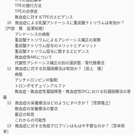
TPEの施行方法
TPEの合併症
敗血症に対するTPEのエビデンス
10 敗血症による乳酸アシドーシスに重炭酸ナトリウムは有効か？
［戸部 賢 高澤知規］
アシドーシスの病態
重炭酸ナトリウムによるアシドーシス補正の実際
重炭酸ナトリウム投与のメリットとデメリット
重炭酸ナトリウム投与に関するエビデンス
敗血症性AKIについて
代謝性アシドーシス補正の別の選択肢：腎代替療法
11 敗血症に対する抗凝固療法は有効か？［田上 隆］
病態
アンチトロンビンⅢ製剤
トロンボモデュリンアルファ
敗血症・敗血症性凝固障害・敗血症性DICにおける抗凝固療法の意
義
12 敗血症の栄養療法はどのようにすべきか？［苛原隆之］
敗血症の栄養療法の要点
最近の知見
これからの可能性
13 敗血症に対する免疫グロブリンはもはや不要なのか？［宮本和
幸］