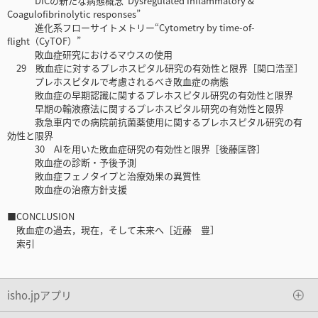
DICの新たな病態概念“Dysregulated Inflammatory &
Coagulofibrinolytic responses”
進化系フローサイトメトリー“Cytometry by time-of-
flight（CyTOF）”
敗血症研究におけるマウスの使用
29 敗血症に対するプレホスピタル研究の有効性と限界［関口浩至］
プレホスピタルで考慮されるべき敗血症の病態
敗血症の早期認識に関するプレホスピタル研究の有効性と限界
早期の輸液療法に関するプレホスピタル研究の有効性と限界
救急車内での病院前抗菌薬使用に関するプレホスピタル研究の有
効性と限界
30 AIを用いた敗血症研究の有効性と限界［後藤匡啓］
敗血症の診断・予後予測
敗血症フェノタイプと治療効果の異質性
敗血症の治療方針支援
■CONCLUSION
敗血症の過去，現在，そして未来へ［近藤 豊］
索引
isho.jpアプリ