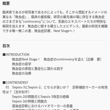
概要
臨床医であるか研究者であるかによっても，そこから想起するイメージの
異なる「敗血症」．臨床の最前線，研究の最先端の場に存在する敗血症
のさまざまな”controversy”について，気鋭のエキスパートたちが明快な
解説を加えます．敗血症に関する確立したエビデンス，最新の知見を概観
できる唯一無二の書．敗血症診療，Next Stageへ！
目次
■INTRODUCTION
敗血症Next Stage！ 敗血症のcontroversyを追え［近藤 豊］
敗血症の疫学
敗血症の原因と重症化に関わる因子
敗血症の治療
■CONTROVERSY
01 Sepsis-3とSepsis-2，どちらが良いか？ 診断補助マーカーの有用
性は？［吉村旬平］
Sepsis-2の問題点とSepsis-3改定の経緯
Sepsis-3の特徴と問題点
感染症診断におけるバイオマーカーの意義