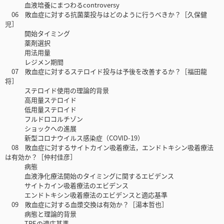
血液培養にまつわるcontroversy
06 敗血症に対する抗菌薬投与はどのように行うべきか？［久保健
児］
開始タイミング
薬剤選択
用法用量
レジメン期間
07 敗血症に対するステロイド投与は予後を改善するか？［福田龍
将］
ステロイド使用の理論的背景
高用量ステロイド
低用量ステロイド
フルドロコルチゾン
ショックへの進展
新型コロナウイルス感染症（COVID-19）
08 敗血症に対するサイトカイン吸着療法，エンドトキシン吸着療法
は有効か？［仲村佳彦］
病態
血液浄化療法開始のタイミングに関するエビデンス
サイトカイン吸着療法のエビデンス
エンドトキシン吸着療法のエビデンスと適応基準
09 敗血症に対する血漿交換は有効か？［湯本哲也］
病態と理論的背景
TPEの適応基準