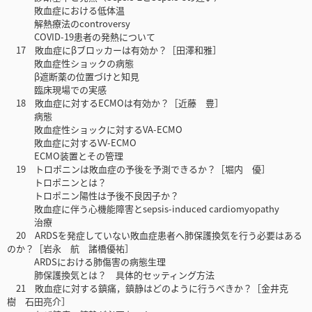
敗血症における低体温
解熱療法のcontroversy
COVID-19患者の発熱について
17 敗血症にβブロッカーは有効か？［田澤和雅］
敗血症性ショックの病態
β遮断薬の位置づけと知見
臨床現場での実感
18 敗血症に対するECMOは有効か？［近藤 豊］
病態
敗血症性ショックに対するVA-ECMO
敗血症に対するVV-ECMO
ECMO装置とその管理
19 トロポニンは敗血症の予後を予測できるか？［堀内 優］
トロポニンとは？
トロポニン陽性は予後不良因子か？
敗血症に伴う心機能障害とsepsis-induced cardiomyopathy
治療
20 ARDSを発症していない敗血症患者へ肺保護換気を行う必要はある
のか？［岩永 航 諸橋優祐］
ARDSにおける肺傷害の病態生理
肺保護換気とは？ 具体的セッティング方法
21 敗血症に対する鎮痛，鎮静はどのように行うべきか？［金井克
樹 石田亮介］