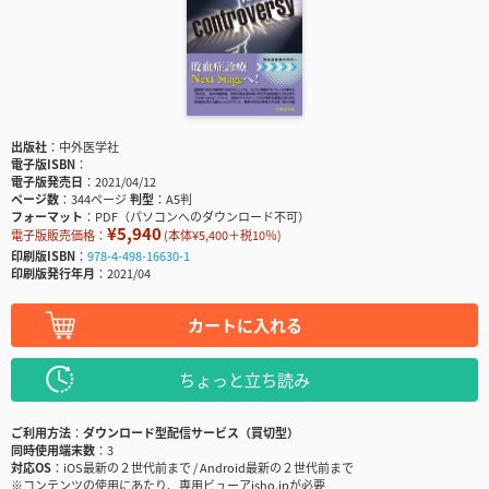
出版社
中外医学社
電子版ISBN
電子版発売日
2021/04/12
ページ数
344ページ
判型
A5判
フォーマット
PDF（パソコンへのダウンロード不可）
¥5,940
電子版販売価格：
(本体¥5,400＋税10％)
印刷版ISBN
978-4-498-16630-1
印刷版発行年月
2021/04
カートに入れる
ちょっと立ち読み
ご利用方法
ダウンロード型配信サービス（買切型）
同時使用端末数
3
対応OS
iOS最新の２世代前まで / Android最新の２世代前まで
※コンテンツの使用にあたり、専用ビューアisho.jpが必要