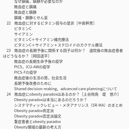
なぜ鎮痛，鎮静が必要なのか
敗血症と鎮痛
敗血症と鎮静
鎮痛・鎮静とせん妄
22 敗血症に対するビタミン投与の是非［中島幹男］
ビタミンC
サイアミン
ビタミンC＋サイアミン補充療法
ビタミンC＋サイアミン＋ステロイドのカクテル療法
23 敗血症の長期予後に関係する因子は何か？ 退院後の敗血症患者
はどうなるか？［岡田遥平］
敗血症の長期生命予後の疫学
PICS，ICU-AWの疫学
PICS-Fの疫学
敗血症後の生活の質，社会生活
長期予後改善のために
Shared decision-making，advanced care planningについて
24 敗血症にobesity paradoxはあるのか？［土谷飛鳥 堤 悠介］
Obesity paradoxは本当にあるのだろうか？
システマティックレビュー・メタアナリシス（SR-MA）のまとめ
Obesity paradox肯定派
Obesity paradox否定派論文
重症患者とobesity paradox
Obesity領域の最新の考え方