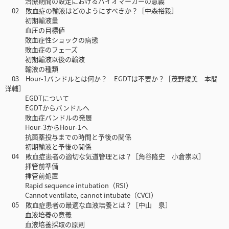
治療期間の設定におけるバイオマーカーの意義
02 敗血症の輸液はどのようにすべきか？［中森裕毅］
初期輸液量
血圧の目標値
敗血症性ショックの病態
敗血症のフェーズ
初期輸液以後の輸液
輸液の種類
03 Hour-1バンドルとは何か？ EGDTは不要か？［茂野綾美 本間
洋輔］
EGDTについて
EGDTからバンドルへ
敗血症バンドルの発展
Hour-3からHour-1へ
抗菌薬投与までの時間と予後の関係
初期輸液と予後の関係
04 敗血症患者の適切な気道管理とは？［角谷隆史 小倉崇以］
挿管前準備
挿管前処置
Rapid sequence intubation（RSI）
Cannot ventilate, cannot intubate（CVCI）
05 敗血症患者の最適な血液培養とは？［中山 泉］
血液培養の意義
血液培養採取の原則