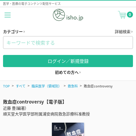
医学・医療の電子コンテンツ配信サービス
0
カテゴリー
詳細検索
ログイン／新規登録
初めての方へ
TOP
すべて
臨床医学（領域別）
救急科
敗血症controversy
敗血症controversy【電子版】
近藤 豊(編著)
順天堂大学医学部附属浦安病院救急診療科准教授