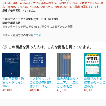
※Androidは、Android２世代前の端末のうち、国内キャリア経由で販売されている端
末（Xperia、GALAXY、AQUOS、ARROWS、Nexusなど）にて動作確認しています
必要メモリ容量
42 MB以上
ご利用方法
アクセス型配信サービス（買切型）
同時使用端末数
1
※インターネット経由でのWEBブラウザによるアクセス参照
※導入・利用方法の詳細は
こちら
この商品を買った人は、こんな商品も買っています。
高血圧管理・治
ホスピタリスト
総合内科病棟マ
病態がみえる
療ガイドライン
のための内科診
ニュアル 疾患
検査値の本当の
2025
療フローチャ...
ごとの管理
読み方
¥4,180
¥8,800
¥6,160
¥4,400