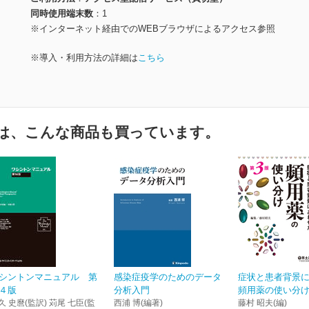
同時使用端末数
1
※インターネット経由でのWEBブラウザによるアクセス参照
※導入・利用方法の詳細は
こちら
は、こんな商品も買っています。
シントンマニュアル 第
感染症疫学のためのデータ
症状と患者背景
４版
分析入門
頻用薬の使い分け
久 史麿(監訳) 苅尾 七臣(監
西浦 博(編著)
藤村 昭夫(編)