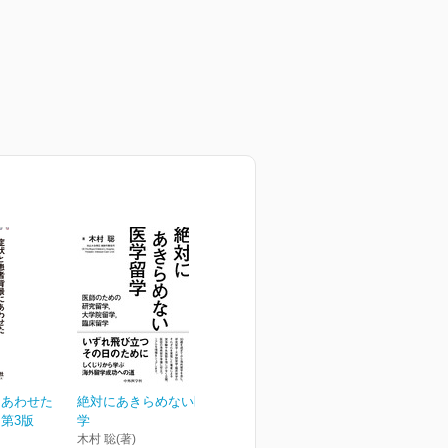
にあわせた
絶対にあきらめない医学留
第3版
学
木村 聡(著)