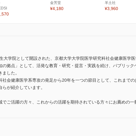
)
金芳堂
羊土社
EDSI
¥4,180
¥3,960
,570
衆衛生大学院として開設された、京都大学大学院医学研究科社会健康医学
知の拠点」として、活発な教育・研究・提言・実践を続け、パブリック
きました。
科社会健康医学系専攻の発足から20年を一つの節目として、これまでの
自らが紹介しています。
域でご活躍の方々、これからの活躍を期待されている方々にお薦めの一