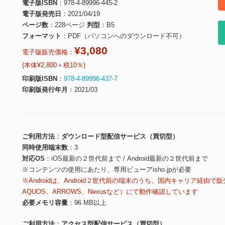
電子版ISBN
978-4-89996-445-2
電子版発売日
2021/04/19
ページ数
228ページ
判型
B5
フォーマット
PDF（パソコンへのダウンロード不可）
¥3,080
電子版販売価格：
(本体¥2,800＋税10％)
印刷版ISBN
978-4-89996-437-7
印刷版発行年月
2021/03
ご利用方法
ダウンロード型配信サービス（買切型）
同時使用端末数
3
対応OS
iOS最新の２世代前まで / Android最新の２世代前まで
※コンテンツの使用にあたり、専用ビューアisho.jpが必要
※Androidは、Android２世代前の端末のうち、国内キャリア経由で販
AQUOS、ARROWS、Nexusなど）にて動作確認しています
必要メモリ容量
96 MB以上
ご利用方法
アクセス型配信サービス（買切型）