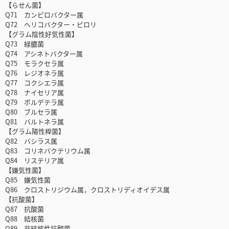
【らせん菌】
Q71 カンピロバクター属
Q72 ヘリコバクター・ピロリ
【グラム陰性好気性菌】
Q73 緑膿菌
Q74 アシネトバクター属
Q75 モラクセラ属
Q76 レジオネラ属
Q77 コクシエラ属
Q78 ナイセリア属
Q79 ボルデテラ属
Q80 ブルセラ属
Q81 バルトネラ属
【グラム陽性桿菌】
Q82 バシラス属
Q83 コリネバクテリウム属
Q84 リステリア属
【嫌気性菌】
Q85 嫌気性菌
Q86 クロストリジウム属，クロストリディオイデス属
【抗酸菌】
Q87 抗酸菌
Q88 結核菌
Q89 非結核性抗酸菌