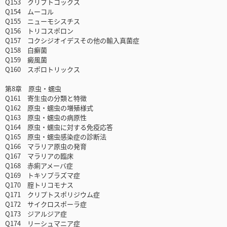
Q153 クリプトコックス
Q154 ムーコル
Q155 ニューモシスチス
Q156 トリコスポロン
Q157 コクシジオイデスその他の輸入真菌症
Q158 白癬菌
Q159 癜風菌
Q160 スポロトリックス
第8章 原虫・蠕虫
Q161 寄生虫の分類と特徴
Q162 原虫・蠕虫の増殖様式
Q163 原虫・蠕虫の病原性
Q164 原虫・蠕虫に対する免疫応答
Q165 原虫・蠕虫感染症の診断法
Q166 マラリア原虫の発育
Q167 マラリアの臨床
Q168 赤痢アメーバ症
Q169 トキソプラズマ症
Q170 腟トリコモナス
Q171 クリプトスポリジウム症
Q172 サイクロスポーラ症
Q173 ジアルジア症
Q174 リーシュマニア症