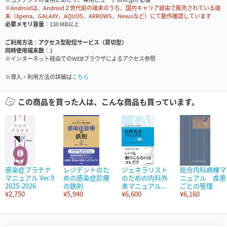
※Androidは、Android２世代前の端末のうち、国内キャリア経由で販売されている端
末（Xperia、GALAXY、AQUOS、ARROWS、Nexusなど）にて動作確認しています
必要メモリ容量
130 MB以上
ご利用方法
アクセス型配信サービス（買切型）
同時使用端末数
1
※インターネット経由でのWEBブラウザによるアクセス参照
※導入・利用方法の詳細は
こちら
この商品を買った人は、こんな商品も買っています。
感染症プラチナ
レジデントのた
ジェネラリスト
総合内科病棟マ
マニュアル Ver.9
めの感染症診療
のための内科外
ニュアル 疾患
2025-2026
の鉄則
来マニュアル...
ごとの管理
¥2,750
¥5,940
¥6,600
¥6,160