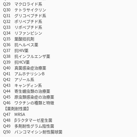
Q29 マクロライド系
Q30 テトラサイクリン
Q31 グリコペプチド系
Q32 ポリペプチド系
Q33 リポペプチド系
Q34 リファンピシン
Q35 葉酸拮抗剤
Q36 抗ヘルペス薬
Q37 抗HIV薬
Q38 抗インフルエンザ薬
Q39 抗HCV薬
Q40 真菌感染症治療薬
Q41 アムホテリシンB
Q42 アゾール系
Q43 キャンディン系
Q44 寄生蠕虫類の治療薬
Q45 原虫類感染症の治療薬
Q46 ワクチンの種類と特徴
【薬剤耐性菌】
Q47 MRSA
Q48 βラクタマーゼ産生菌
Q49 多剤耐性グラム陰性菌
Q50 バンコマイシン耐性腸球菌