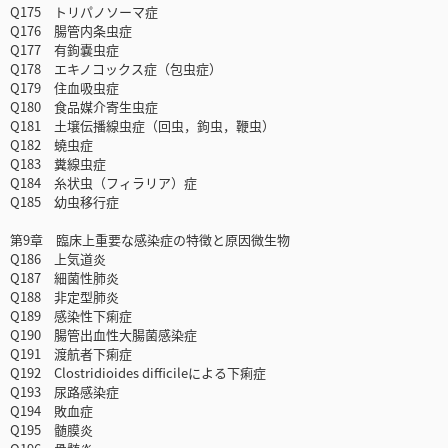
Q175 トリパノソーマ症
Q176 腸管内条虫症
Q177 有鉤嚢虫症
Q178 エキノコックス症（包虫症）
Q179 住血吸虫症
Q180 食品媒介寄生虫症
Q181 土壌伝播線虫症（回虫，鉤虫，鞭虫）
Q182 蟯虫症
Q183 糞線虫症
Q184 糸状虫（フィラリア）症
Q185 幼虫移行症
第9章 臨床上重要な感染症の特徴と原因微生物
Q186 上気道炎
Q187 細菌性肺炎
Q188 非定型肺炎
Q189 感染性下痢症
Q190 腸管出血性大腸菌感染症
Q191 渡航者下痢症
Q192 Clostridioides difficileによる下痢症
Q193 尿路感染症
Q194 敗血症
Q195 髄膜炎