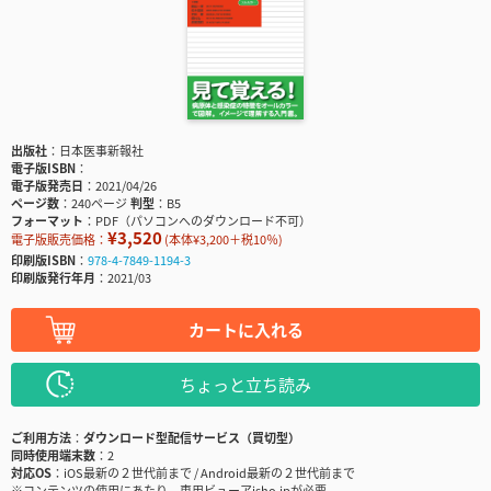
出版社
日本医事新報社
電子版ISBN
電子版発売日
2021/04/26
ページ数
240ページ
判型
B5
フォーマット
PDF（パソコンへのダウンロード不可）
¥3,520
電子版販売価格：
(本体¥3,200＋税10％)
印刷版ISBN
978-4-7849-1194-3
印刷版発行年月
2021/03
カートに入れる
ちょっと立ち読み
ご利用方法
ダウンロード型配信サービス（買切型）
同時使用端末数
2
対応OS
iOS最新の２世代前まで / Android最新の２世代前まで
※コンテンツの使用にあたり、専用ビューアisho.jpが必要