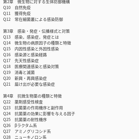
第2章 微生物に対する生体防御機構
Q10 自然免疫
Q11 獲得免疫
Q12 常在細菌叢による感染防御
第3章 感染・発症・伝播様式と対策
Q13 感染，感染症，発症とは
Q14 微生物の病原因子の種類と特徴
Q15 内因性感染と外因性感染
Q16 感染源と感染経路
Q17 先天性感染症
Q18 医療関連感染と感染対策
Q19 消毒と滅菌
Q20 新興・再興感染症
Q21 届け出が必要な感染症
第4章 抗微生物薬の種類と特徴
Q22 薬剤感受性検査
Q23 抗菌薬の作用機序と副作用
Q24 抗菌薬の効果に影響を与える因子
Q25 抗菌薬の耐性機序
Q26 βラクタム系
Q27 アミノグリコシド系
Q28 ニューキノロン系