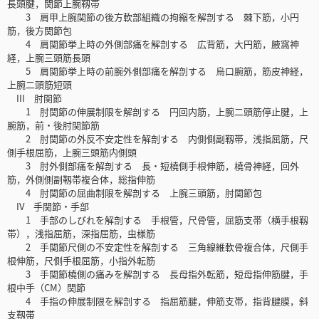
長頭腱，関節上腕靱帯
3 肩甲上腕関節の後方軟部組織の拘縮を解剖する 棘下筋，小円
筋，後方関節包
4 肩関節挙上時の外側部痛を解剖する 広背筋，大円筋，腋窩神
経，上腕三頭筋長頭
5 肩関節挙上時の前腕外側部痛を解剖する 烏口腕筋，筋皮神経，
上腕二頭筋短頭
III 肘関節
1 肘関節の伸展制限を解剖する 円回内筋，上腕二頭筋停止腱，上
腕筋，前・後肘関節筋
2 肘関節の外反不安定性を解剖する 内側側副靱帯，浅指屈筋，尺
側手根屈筋，上腕三頭筋内側頭
3 肘外側部痛を解剖する 長・短橈側手根伸筋，橈骨神経，回外
筋，外側側副靱帯複合体，総指伸筋
4 肘関節の屈曲制限を解剖する 上腕三頭筋，肘関節包
IV 手関節・手部
1 手部のしびれを解剖する 手根管，尺骨管，屈筋支帯（横手根靱
帯），浅指屈筋，深指屈筋，虫様筋
2 手関節尺側の不安定性を解剖する 三角線維軟骨複合体，尺側手
根伸筋，尺側手根屈筋，小指外転筋
3 手関節橈側の痛みを解剖する 長母指外転筋，短母指伸筋腱，手
根中手（CM）関節
4 手指の伸展制限を解剖する 指屈筋腱，伸筋支帯，指背腱膜，斜
支靱帯