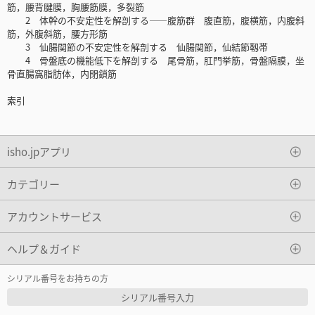
筋，腰背腱膜，胸腰筋膜，多裂筋
2 体幹の不安定性を解剖する――腹筋群 腹直筋，腹横筋，内腹斜
筋，外腹斜筋，腰方形筋
3 仙腸関節の不安定性を解剖する 仙腸関節，仙結節靱帯
4 骨盤底の機能低下を解剖する 尾骨筋，肛門挙筋，骨盤隔膜，坐
骨直腸窩脂肪体，内閉鎖筋
索引
isho.jpアプリ
カテゴリー
アカウントサービス
ヘルプ＆ガイド
シリアル番号をお持ちの方
シリアル番号入力