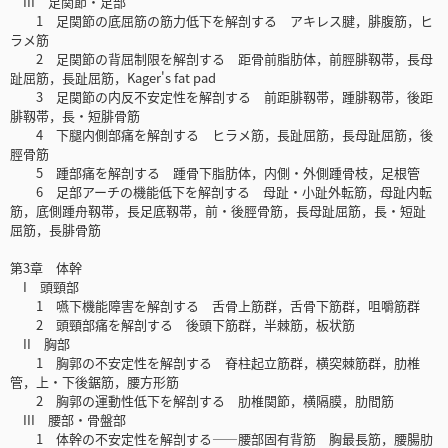
III 足関節・足部
1 足関節の底屈筋の筋力低下を解剖する アキレス腱，腓腹筋，ヒ
ラメ筋
2 足関節の背屈制限を解剖する 距骨前脂肪体，前脛腓靱帯，長母
趾屈筋，長趾屈筋，Kager's fat pad
3 足関節の内反不安定性を解剖する 前距腓靱帯，踵腓靱帯，後距
腓靱帯，長・短腓骨筋
4 下腿内側部痛を解剖する ヒラメ筋，長趾屈筋，長母趾屈筋，後
脛骨筋
5 踵部痛を解剖する 踵骨下脂肪体，内側・外側踵骨枝，足根管
6 足部アーチの機能低下を解剖する 母趾・小趾外転筋，母趾内転
筋，底側踵舟靱帯，長足底靱帯，前・後脛骨筋，長母趾屈筋，長・短趾
屈筋，長腓骨筋
第3章 体幹
I 頭頸部
1 嚥下機能障害を解剖する 舌骨上筋群，舌骨下筋群，咀嚼筋群
2 頭頸部痛を解剖する 後頭下筋群，半棘筋，板状筋
II 胸部
1 胸郭の不安定性を解剖する 脊柱起立筋群，横突棘筋群，肋椎
管，上・下後鋸筋，腰方形筋
2 胸郭の運動性低下を解剖する 肋椎関節，横隔膜，肋間筋
III 腰部・骨盤部
1 体幹の不安定性を解剖する――腰部固有背筋 胸最長筋，腰腸肋