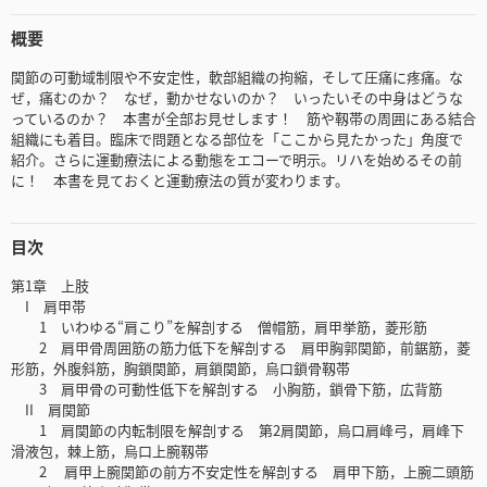
概要
関節の可動域制限や不安定性，軟部組織の拘縮，そして圧痛に疼痛。な
ぜ，痛むのか？ なぜ，動かせないのか？ いったいその中身はどうな
っているのか？ 本書が全部お見せします！ 筋や靱帯の周囲にある結合
組織にも着目。臨床で問題となる部位を「ここから見たかった」角度で
紹介。さらに運動療法による動態をエコーで明示。リハを始めるその前
に！ 本書を見ておくと運動療法の質が変わります。
目次
第1章 上肢
I 肩甲帯
1 いわゆる“肩こり”を解剖する 僧帽筋，肩甲挙筋，菱形筋
2 肩甲骨周囲筋の筋力低下を解剖する 肩甲胸郭関節，前鋸筋，菱
形筋，外腹斜筋，胸鎖関節，肩鎖関節，烏口鎖骨靱帯
3 肩甲骨の可動性低下を解剖する 小胸筋，鎖骨下筋，広背筋
II 肩関節
1 肩関節の内転制限を解剖する 第2肩関節，烏口肩峰弓，肩峰下
滑液包，棘上筋，烏口上腕靱帯
2 肩甲上腕関節の前方不安定性を解剖する 肩甲下筋，上腕二頭筋