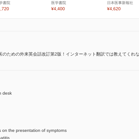
学書院
医学書院
日本医事新報社
,720
¥4,400
¥4,620
医のための外来英会話改訂第2版！インターネット翻訳では教えてくれ
 desk
 the presentation of symptoms
itis