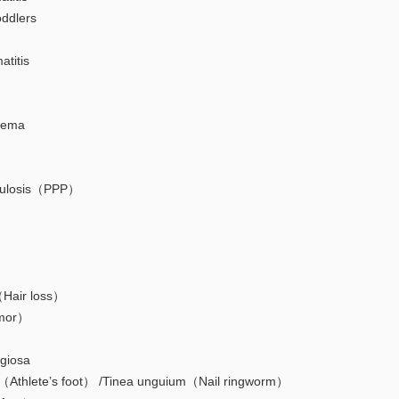
dlers
titis
zema
ulosis（PPP）
Hair loss）
mor）
giosa
lete’s foot） /Tinea unguium（Nail ringworm）