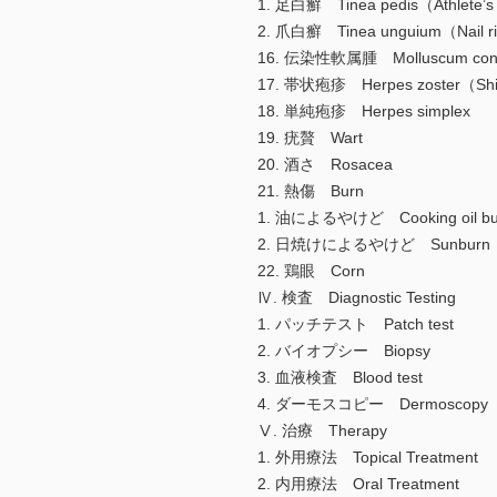
1. 足白癬 Tinea pedis（Athlete’s
2. 爪白癬 Tinea unguium（Nail 
16. 伝染性軟属腫 Molluscum cont
17. 帯状疱疹 Herpes zoster（Shi
18. 単純疱疹 Herpes simplex
19. 疣贅 Wart
20. 酒さ Rosacea
21. 熱傷 Burn
1. 油によるやけど Cooking oil bu
2. 日焼けによるやけど Sunburn
22. 鶏眼 Corn
Ⅳ. 検査 Diagnostic Testing
1. パッチテスト Patch test
2. バイオプシー Biopsy
3. 血液検査 Blood test
4. ダーモスコピー Dermoscopy
Ⅴ. 治療 Therapy
1. 外用療法 Topical Treatment
2. 内用療法 Oral Treatment