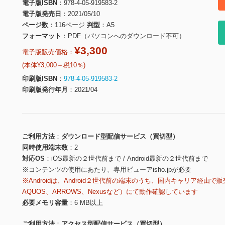
電子版ISBN
978-4-05-919583-2
電子版発売日
2021/05/10
ページ数
116ページ
判型
A5
フォーマット
PDF（パソコンへのダウンロード不可）
¥3,300
電子版販売価格：
(本体¥3,000＋税10％)
印刷版ISBN
978-4-05-919583-2
印刷版発行年月
2021/04
ご利用方法
ダウンロード型配信サービス（買切型）
同時使用端末数
2
対応OS
iOS最新の２世代前まで / Android最新の２世代前まで
※コンテンツの使用にあたり、専用ビューアisho.jpが必要
※Androidは、Android２世代前の端末のうち、国内キャリア経由で販
AQUOS、ARROWS、Nexusなど）にて動作確認しています
必要メモリ容量
6 MB以上
ご利用方法
アクセス型配信サービス（買切型）