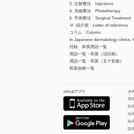
3. 注射療法 Injections
4. 光線療法 Phototherapy
5. 手術療法 Surgical Treatment
Ⅵ. 紹介状 Letter of reference
コラム Column
In Japanese dermatology 
付録 和英用語一覧
用語一覧・和英（項目順）
用語一覧・和英（五十音順）
和英俗称一覧
isho.jpアプリ
カ
基
臨
臨
臨
臨