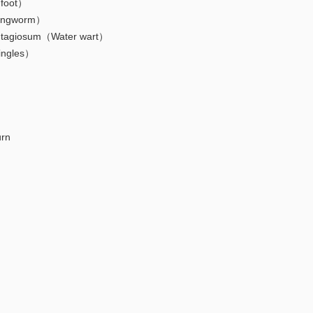
 foot）
ringworm）
agiosum（Water wart）
ngles）
rn