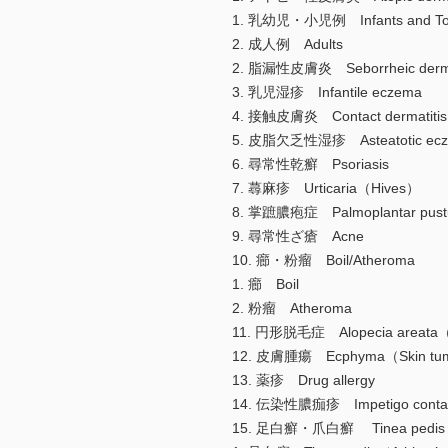
1. 乳幼児・小児例 Infants and Tod
2. 成人例 Adults
2. 脂漏性皮膚炎 Seborrheic derma
3. 乳児湿疹 Infantile eczema
4. 接触皮膚炎 Contact dermatitis
5. 皮脂欠乏性湿疹 Asteatotic ec
6. 尋常性乾癬 Psoriasis
7. 蕁麻疹 Urticaria（Hives）
8. 掌蹠膿疱症 Palmoplantar pust
9. 尋常性ざ瘡 Acne
10. 癤・粉瘤 Boil/Atheroma
1. 癤 Boil
2. 粉瘤 Atheroma
11. 円形脱毛症 Alopecia areata（
12. 皮膚腫瘍 Ecphyma（Skin tu
13. 薬疹 Drug allergy
14. 伝染性膿痂疹 Impetigo conta
15. 足白癬・爪白癬 Tinea pedis（Ath