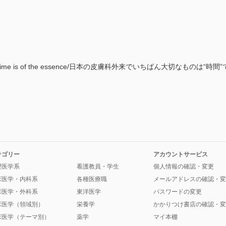
clinics, time is of the essence/日本の皮膚科外来でいちばん大切なものは“
テゴリー
アカウントサービス
礎医学系
看護教員・学生
個人情報の確認・変更
床医学・内科系
各種医療職
メールアドレスの確認・変
床医学・外科系
東洋医学
パスワードの変更
床医学（領域別）
栄養学
かかりつけ書店の確認・変
床医学（テーマ別）
薬学
マイ本棚