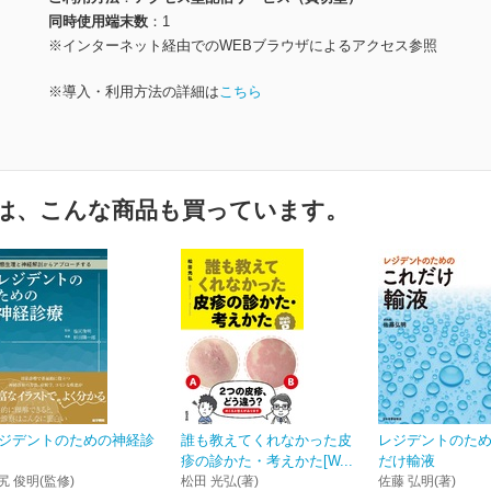
同時使用端末数
1
※インターネット経由でのWEBブラウザによるアクセス参照
※導入・利用方法の詳細は
こちら
は、こんな商品も買っています。
ジデントのための神経診
誰も教えてくれなかった皮
レジデントのた
疹の診かた・考えかた[W...
だけ輸液
尻 俊明(監修)
松田 光弘(著)
佐藤 弘明(著)