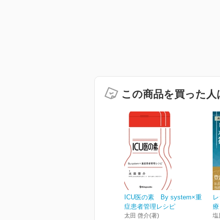
この商品を買った人
ICU医の素 By system×重
レ
症患者管理レシピ
療
太田 啓介(著)
塩