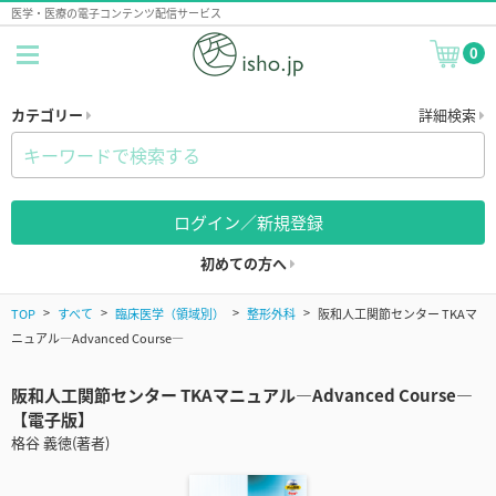
医学・医療の電子コンテンツ配信サービス
0
カテゴリー
詳細検索
ログイン／新規登録
初めての方へ
TOP
すべて
臨床医学（領域別）
整形外科
阪和人工関節センター TKAマ
ニュアル—Advanced Course—
阪和人工関節センター TKAマニュアル—Advanced Course—
【電子版】
格谷 義徳(著者)