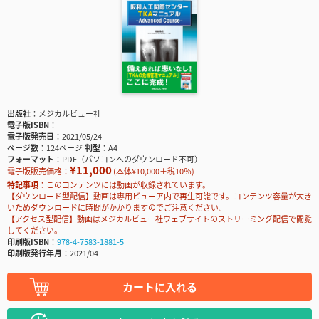
出版社
メジカルビュー社
電子版ISBN
電子版発売日
2021/05/24
ページ数
124ページ
判型
A4
フォーマット
PDF（パソコンへのダウンロード不可）
¥11,000
電子版販売価格：
(本体¥10,000＋税10％)
特記事項
このコンテンツには動画が収録されています。
【ダウンロード型配信】動画は専用ビューア内で再生可能です。コンテンツ容量が大き
いためダウンロードに時間がかかりますのでご注意ください。
【アクセス型配信】動画はメジカルビュー社ウェブサイトのストリーミング配信で閲覧
してください。
印刷版ISBN
978-4-7583-1881-5
印刷版発行年月
2021/04
カートに入れる