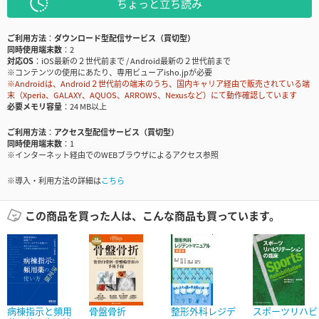
ちょっと立ち読み
ご利用方法
ダウンロード型配信サービス（買切型）
同時使用端末数
2
対応OS
iOS最新の２世代前まで / Android最新の２世代前まで
※コンテンツの使用にあたり、専用ビューアisho.jpが必要
※Androidは、Android２世代前の端末のうち、国内キャリア経由で販売されている端
末（Xperia、GALAXY、AQUOS、ARROWS、Nexusなど）にて動作確認しています
必要メモリ容量
24 MB以上
ご利用方法
アクセス型配信サービス（買切型）
同時使用端末数
1
※インターネット経由でのWEBブラウザによるアクセス参照
※導入・利用方法の詳細は
こちら
この商品を買った人は、こんな商品も買っています。
病棟指示と頻用
骨盤骨折
整形外科レジデ
スポーツリハビ