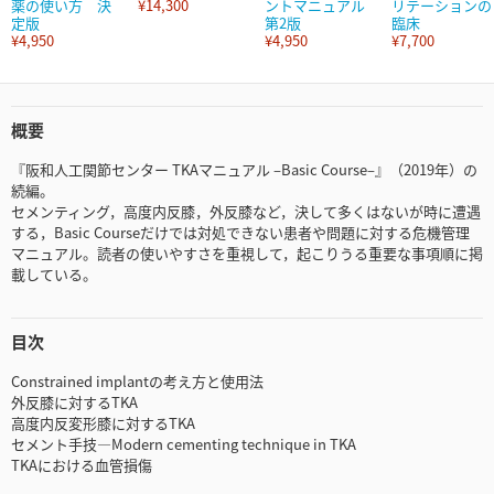
薬の使い方 決
¥14,300
ントマニュアル
リテーションの
定版
第2版
臨床
¥4,950
¥4,950
¥7,700
概要
『阪和人工関節センター TKAマニュアル –Basic Course–』（2019年）の
続編。
セメンティング，高度内反膝，外反膝など，決して多くはないが時に遭遇
する，Basic Courseだけでは対処できない患者や問題に対する危機管理
マニュアル。読者の使いやすさを重視して，起こりうる重要な事項順に掲
載している。
目次
Constrained implantの考え方と使用法
外反膝に対するTKA
高度内反変形膝に対するTKA
セメント手技—Modern cementing technique in TKA
TKAにおける血管損傷