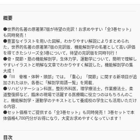
概要
●世界的名著の原著第7版が待望の完訳！お求めやすい「全3巻セット」
も同時発売！
●豊富なイラストを用いた図解，わかりやすい解説によりまとめられ
た，世界的名著の原著第7版の完訳版．機能解剖学の名著として高い評価
を得てきたシリーズ全3巻について，待望の完訳版を同時刊行！
●骨・関節・筋の機能解剖学，生体力学，運動学について，簡明で理解し
やすいイラストと明解な文章でわかりやすく解説した，機能解剖学の集
大成！
●「III 脊椎・体幹・頭部」では，「重心」「関節」に関する新項目が追
加されたほか，各巻に「解剖学用語一覧」を掲載．
●リハビリテーション科医，整形外科医，理学療法士，作業療法士，柔
道整復師など，臨床の現場で活躍する医療職に役立つのはもちろんのこ
と，機能解剖学・運動学のテキストとして養成校の学生にも活用いただけ
る内容．
●セット価格でご提供する「全3巻セット」も同時発売！ 3巻セットで本
体価格4,700円分がお得になり，大変お求めやすくなっています！
目次