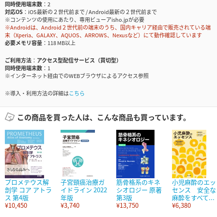
同時使用端末数
2
対応OS
iOS最新の２世代前まで / Android最新の２世代前まで
※コンテンツの使用にあたり、専用ビューアisho.jpが必要
※Androidは、Android２世代前の端末のうち、国内キャリア経由で販売されている端
末（Xperia、GALAXY、AQUOS、ARROWS、Nexusなど）にて動作確認しています
必要メモリ容量
118 MB以上
ご利用方法
アクセス型配信サービス（買切型）
同時使用端末数
1
※インターネット経由でのWEBブラウザによるアクセス参照
※導入・利用方法の詳細は
こちら
この商品を買った人は、こんな商品も買っています。
プロメテウス解
子宮頸癌治療ガ
筋骨格系のキネ
小児麻酔のエッ
剖学 コア アトラ
イドライン 2022
シオロジー 原著
センス 安全な
ス 第4版
年版
第3版
麻酔をすべて...
¥10,450
¥3,740
¥13,750
¥6,380