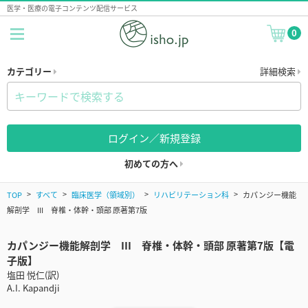
医学・医療の電子コンテンツ配信サービス
0
カテゴリー
詳細検索
ログイン／新規登録
初めての方へ
TOP
すべて
臨床医学（領域別）
リハビリテーション科
カパンジー機能
解剖学 III 脊椎・体幹・頭部 原著第7版
カパンジー機能解剖学 III 脊椎・体幹・頭部 原著第7版【電
子版】
塩田 悦仁(訳)
A.I. Kapandji