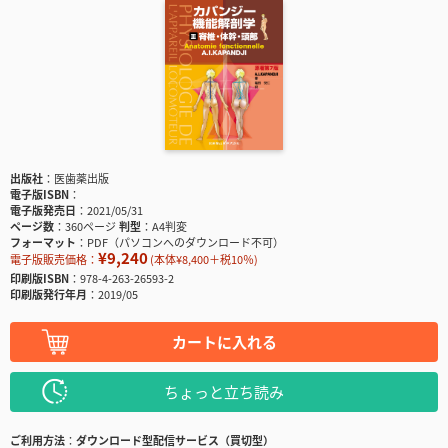
出版社
医歯薬出版
電子版ISBN
電子版発売日
2021/05/31
ページ数
360ページ
判型
A4判変
フォーマット
PDF（パソコンへのダウンロード不可）
¥9,240
電子版販売価格：
(本体¥8,400＋税10％)
印刷版ISBN
978-4-263-26593-2
印刷版発行年月
2019/05
カートに入れる
ちょっと立ち読み
ご利用方法
ダウンロード型配信サービス（買切型）