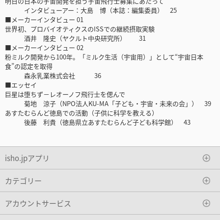
明日の日本の宇宙開発を担う宇宙飛行士募集にあたって
インタビューアー：大島 博（本誌：編集委員） 25
■メーカーインタビュー 01
世界初、プロバイオティクスのISSでの継続摂取実験
酒井 隆史（ヤクルト中央研究所） 31
■メーカーインタビュー 02
粉ミルク開発から100年。「ミルク生活（宇宙用）」として“宇宙日本
食”の認定を取得
森永乳業株式会社 36
■エッセイ
巨星は堕ちず－レオーノフ飛行士を偲んで
菊地 涼子（NPO法人KU-MA「子ども・宇宙・未来の会」） 39
あすたむらんど徳島での活動（子供に科学を教える）
後藤 利貴（徳島県立あすたむらんど子ども科学館） 43
isho.jpアプリ
カテゴリー
アカウントサービス