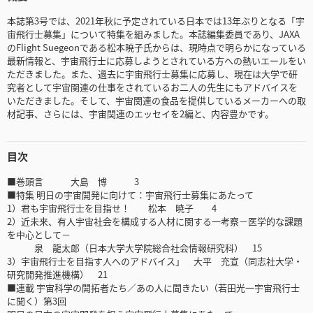
本誌第3号では、2021年秋に予定されている日本では13年ぶりとなる「宇
宙飛行士募集」について特集を組みました。本誌編集委員であり、JAXA
のFlight Suegeonである松本暁子氏からは、現時点で明らかになっている
最新情報と、宇宙飛行士に応募しようとされている方への熱いエールをい
ただきました。また、過去に宇宙飛行士募集に応募し、現在は大学で研
究者として宇宙関連の仕事をされているお二人の先生にもアドバイスを
いただきました。そして、宇宙関連の食品を提供しているメーカーへの取
材記事、さらには、宇宙関連のエッセイを2編と、内容豊かです。
目次
■巻頭言 大島 博 3
■特集 明日の宇宙開発に向けて：宇宙飛行士募集にあたって
1）君も宇宙飛行士を目指せ！ 松本 暁子 4
2）近未来、有人宇宙社会を構成する人材に関する一考察－医学的な課題
を中心として－
泉 龍太郎（日本大学大学院総合社会情報研究科） 15
3）宇宙飛行士を目指す人へのアドバイス」 大平 充宣（同志社大学・
研究開発推進機構） 21
■連載 宇宙科学の開拓者たち／あの人に聞きたい（若田光一宇宙飛行士
に聞く）第3回