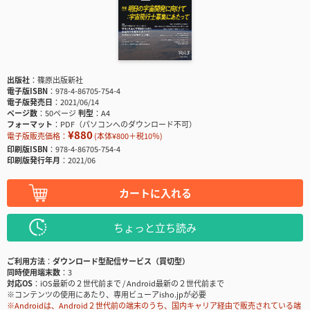
出版社
篠原出版新社
電子版ISBN
978-4-86705-754-4
電子版発売日
2021/06/14
ページ数
50ページ
判型
A4
フォーマット
PDF（パソコンへのダウンロード不可）
¥880
電子版販売価格：
(本体¥800＋税10％)
印刷版ISBN
978-4-86705-754-4
印刷版発行年月
2021/06
カートに入れる
ちょっと立ち読み
ご利用方法
ダウンロード型配信サービス（買切型）
同時使用端末数
3
対応OS
iOS最新の２世代前まで / Android最新の２世代前まで
※コンテンツの使用にあたり、専用ビューアisho.jpが必要
※Androidは、Android２世代前の端末のうち、国内キャリア経由で販売されている端