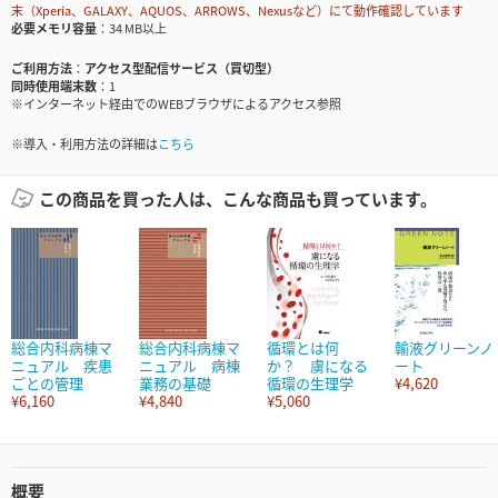
末（Xperia、GALAXY、AQUOS、ARROWS、Nexusなど）にて動作確認しています
必要メモリ容量
34 MB以上
ご利用方法
アクセス型配信サービス（買切型）
同時使用端末数
1
※インターネット経由でのWEBブラウザによるアクセス参照
※導入・利用方法の詳細は
こちら
この商品を買った人は、こんな商品も買っています。
総合内科病棟マ
総合内科病棟マ
循環とは何
輸液グリーンノ
ニュアル 疾患
ニュアル 病棟
か？ 虜になる
ート
ごとの管理
業務の基礎
循環の生理学
¥4,620
¥6,160
¥4,840
¥5,060
概要