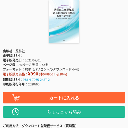
出版社
照林社
電子版ISBN
電子版発売日
2021/07/01
ページ数
56ページ
判型
A4判
フォーマット
PDF（パソコンへのダウンロード不可）
¥990
電子版販売価格：
(本体¥900＋税10％)
印刷版ISBN
978-4-7965-2487-2
印刷版発行年月
2020/05
カートに入れる
ちょっと立ち読み
ご利用方法
ダウンロード型配信サービス（買切型）