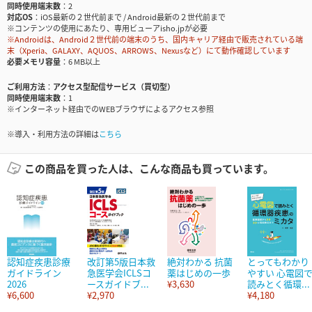
同時使用端末数
2
対応OS
iOS最新の２世代前まで / Android最新の２世代前まで
※コンテンツの使用にあたり、専用ビューアisho.jpが必要
※Androidは、Android２世代前の端末のうち、国内キャリア経由で販売されている端
末（Xperia、GALAXY、AQUOS、ARROWS、Nexusなど）にて動作確認しています
必要メモリ容量
6 MB以上
ご利用方法
アクセス型配信サービス（買切型）
同時使用端末数
1
※インターネット経由でのWEBブラウザによるアクセス参照
※導入・利用方法の詳細は
こちら
この商品を買った人は、こんな商品も買っています。
認知症疾患診療
改訂第5版日本救
絶対わかる 抗菌
とってもわかり
ガイドライン
急医学会ICLSコ
薬はじめの一歩
やすい 心電図
2026
ースガイドブ...
¥3,630
読みとく循環...
¥6,600
¥2,970
¥4,180