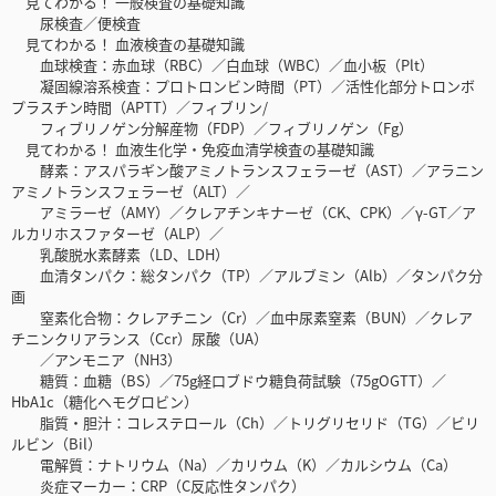
見てわかる！ 一般検査の基礎知識
尿検査／便検査
見てわかる！ 血液検査の基礎知識
血球検査：赤血球（RBC）／白血球（WBC）／血小板（Plt）
凝固線溶系検査：プロトロンビン時間（PT）／活性化部分トロンボ
プラスチン時間（APTT）／フィブリン/
フィブリノゲン分解産物（FDP）／フィブリノゲン（Fg）
見てわかる！ 血液生化学・免疫血清学検査の基礎知識
酵素：アスパラギン酸アミノトランスフェラーゼ（AST）／アラニン
アミノトランスフェラーゼ（ALT）／
アミラーゼ（AMY）／クレアチンキナーゼ（CK、CPK）／γ-GT／ア
ルカリホスファターゼ（ALP）／
乳酸脱水素酵素（LD、LDH）
血清タンパク：総タンパク（TP）／アルブミン（Alb）／タンパク分
画
窒素化合物：クレアチニン（Cr）／血中尿素窒素（BUN）／クレア
チニンクリアランス（Ccr）尿酸（UA）
／アンモニア（NH3）
糖質：血糖（BS）／75g経口ブドウ糖負荷試験（75gOGTT）／
HbA1c（糖化ヘモグロビン）
脂質・胆汁：コレステロール（Ch）／トリグリセリド（TG）／ビリ
ルビン（Bil）
電解質：ナトリウム（Na）／カリウム（K）／カルシウム（Ca）
炎症マーカー：CRP（C反応性タンパク）