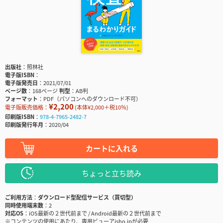
出版社
照林社
電子版ISBN
電子版発売日
2021/07/01
ページ数
168ページ
判型
AB判
フォーマット
PDF（パソコンへのダウンロード不可）
¥2,200
電子版販売価格：
(本体¥2,000＋税10％)
印刷版ISBN
978-4-7965-2482-7
印刷版発行年月
2020/04
カートに入れる
ちょっと立ち読み
ご利用方法
ダウンロード型配信サービス（買切型）
同時使用端末数
2
対応OS
iOS最新の２世代前まで / Android最新の２世代前まで
※コンテンツの使用にあたり、専用ビューアisho.jpが必要