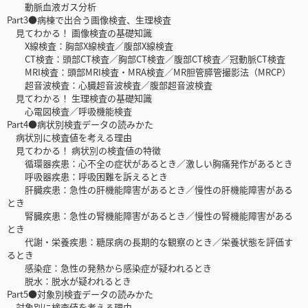
動脈血液ガス分析
Part3●病棟で出合う画像検査、生理検査
見てわかる！ 画像検査の基礎知識
X線検査：胸部X線検査／腹部X線検査
CT検査：頭部CT検査／胸部CT検査／腹部CT検査／冠動脈CT検査
MRI検査：頭部MRI検査・MRA検査／MR胆管膵管撮影法（MRCP）
超音波検査：心臓超音波検査／腹部超音波検査
見てわかる！ 生理検査の基礎知識
心電図検査／呼吸機能検査
Part4●病状別検査データの読みかた
病状別に検査値を考える理由
見てわかる！ 病状別の検査値の特徴
循環器疾患：心不全の症状があるとき／激しい胸痛発作があるとき
呼吸器疾患：呼吸困難を訴えるとき
肝臓疾患：急性の肝機能障害があるとき／慢性の肝機能障害がある
とき
腎臓疾患：急性の腎機能障害があるとき／慢性の腎機能障害がある
とき
代謝・栄養疾患：糖尿病の長期的な観察のとき／栄養状態を評価す
るとき
感染症：急性の発熱から感染症が疑われるとき
脱水：脱水が疑われるとき
Part5●対象別検査データの読みかた
対象別に検査値を考える理由