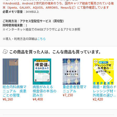
※Androidは、Android２世代前の端末のうち、国内キャリア経由で販売されている端
末（Xperia、GALAXY、AQUOS、ARROWS、Nexusなど）にて動作確認しています
必要メモリ容量
34 MB以上
ご利用方法
アクセス型配信サービス（買切型）
同時使用端末数
1
※インターネット経由でのWEBブラウザによるアクセス参照
※導入・利用方法の詳細は
こちら
この商品を買った人は、こんな商品も買っています。
総合内科病棟マ
病態がみえる
重症患者管理マ
褥瘡・創傷のド
ニュアル 疾患
検査値の本当の
ニュアル
レッシング材・
ごとの管理
読み方
¥7,150
外用薬の選び...
¥6,160
¥4,400
¥2,420