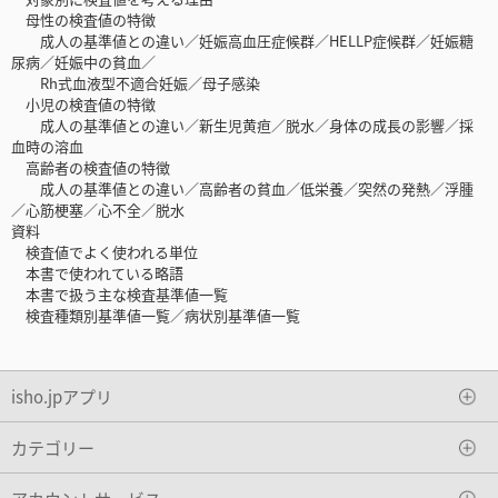
母性の検査値の特徴
成人の基準値との違い／妊娠高血圧症候群／HELLP症候群／妊娠糖
尿病／妊娠中の貧血／
Rh式血液型不適合妊娠／母子感染
小児の検査値の特徴
成人の基準値との違い／新生児黄疸／脱水／身体の成長の影響／採
血時の溶血
高齢者の検査値の特徴
成人の基準値との違い／高齢者の貧血／低栄養／突然の発熱／浮腫
／心筋梗塞／心不全／脱水
資料
検査値でよく使われる単位
本書で使われている略語
本書で扱う主な検査基準値一覧
検査種類別基準値一覧／病状別基準値一覧
isho.jpアプリ
カテゴリー