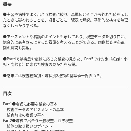
概要
●実習や病棟でよく出合う検査に絞り、基準値とそこから外れた値を示し
たときに疑われることを、項目ごとに一覧表で解説。基礎的な検査を無理
なくしっかり学べる。
●アセスメントや看護のポイントも示しており、検査データを切り口に、
総合的に患者さんに合った看護を考えることができる。画像検査や心電
図の解説も掲載。
●Part4では疾患や症状に応じた検査の見かた、Part5では対象（妊婦・小
児・高齢者）に応じた検査の見かたを解説。
●巻末には検査種類別・病状別2種類の基準値一覧表つき。
目次
Part1●看護に必要な検査の基本
検査データのアセスメントの基本
検査前後の看護の基本
Part2●病棟で出合う一般検査、血液検査
検体の取り扱いのポイント