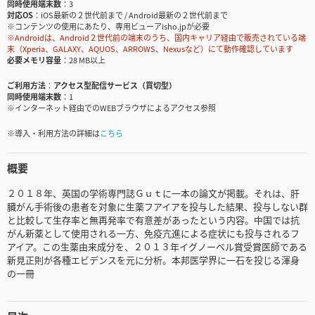
同時使用端末数
3
対応OS
iOS最新の２世代前まで / Android最新の２世代前まで
※コンテンツの使用にあたり、専用ビューアisho.jpが必要
※Androidは、Android２世代前の端末のうち、国内キャリア経由で販売されている端
末（Xperia、GALAXY、AQUOS、ARROWS、Nexusなど）にて動作確認しています
必要メモリ容量
28 MB以上
ご利用方法
アクセス型配信サービス（買切型）
同時使用端末数
1
※インターネット経由でのWEBブラウザによるアクセス参照
※導入・利用方法の詳細は
こちら
概要
２０１８年、英国の学術専門誌Ｇｕｔに一本の論文が掲載。それは、肝
臓がん手術後の患者を対象に生薬フアイアを投与した結果、投与しない群
と比較して生存率と無再発率で有意差があったという内容。中国では抗
がん新薬として使用される一方、免疫亢進による症状にも投与されるフ
アイア。この生薬由来成分を、２０１３年イグノーベル賞受賞医師である
新見正則が各種エビデンスを元に分析。本邦医学界に一石を投じる渾身
の一冊