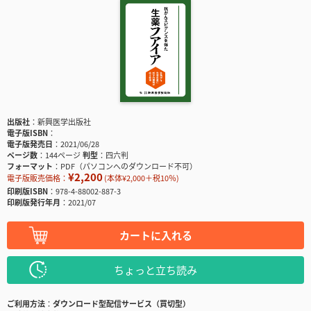
出版社
新興医学出版社
電子版ISBN
電子版発売日
2021/06/28
ページ数
144ページ
判型
四六判
フォーマット
PDF（パソコンへのダウンロード不可）
¥2,200
電子版販売価格：
(本体¥2,000＋税10％)
印刷版ISBN
978-4-88002-887-3
印刷版発行年月
2021/07
カートに入れる
ちょっと立ち読み
ご利用方法
ダウンロード型配信サービス（買切型）