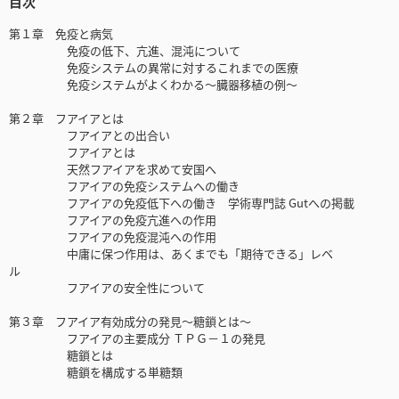
目次
第１章 免疫と病気
免疫の低下、亢進、混沌について
免疫システムの異常に対するこれまでの医療
免疫システムがよくわかる～臓器移植の例～
第２章 フアイアとは
フアイアとの出合い
フアイアとは
天然フアイアを求めて安国へ
フアイアの免疫システムへの働き
フアイアの免疫低下への働き 学術専門誌 Gutへの掲載
フアイアの免疫亢進への作用
フアイアの免疫混沌への作用
中庸に保つ作用は、あくまでも「期待できる」レベ
ル
フアイアの安全性について
第３章 フアイア有効成分の発見〜糖鎖とは〜
フアイアの主要成分 ＴＰＧ－１の発見
糖鎖とは
糖鎖を構成する単糖類