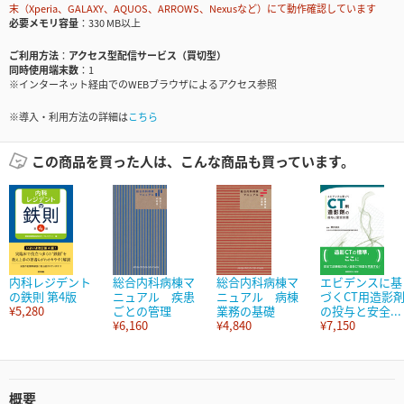
末（Xperia、GALAXY、AQUOS、ARROWS、Nexusなど）にて動作確認しています
必要メモリ容量
330 MB以上
ご利用方法
アクセス型配信サービス（買切型）
同時使用端末数
1
※インターネット経由でのWEBブラウザによるアクセス参照
※導入・利用方法の詳細は
こちら
この商品を買った人は、こんな商品も買っています。
内科レジデント
総合内科病棟マ
総合内科病棟マ
エビデンスに基
の鉄則 第4版
ニュアル 疾患
ニュアル 病棟
づくCT用造影
¥5,280
ごとの管理
業務の基礎
の投与と安全...
¥6,160
¥4,840
¥7,150
概要