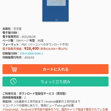
出版社
文光堂
電子版ISBN
電子版発売日
2021/06/28
ページ数
334ページ
判型
B5変
フォーマット
PDF（パソコンへのダウンロード不可）
¥26,400
電子版販売価格：
(本体¥24,000＋税10％)
印刷版ISBN
978-4-8306-0446-1
印刷版発行年月
2003/03
カートに入れる
ちょっと立ち読み
ご利用方法
ダウンロード型配信サービス（買切型）
同時使用端末数
2
対応OS
iOS最新の２世代前まで / Android最新の２世代前まで
※コンテンツの使用にあたり、専用ビューアisho.jpが必要
※Androidは、Android２世代前の端末のうち、国内キャリア経由で販売されている端