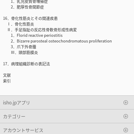
1．乳児皮質骨増殖症
2．肥厚性骨関節症
16．骨化性筋炎とその関連疾患
Ⅰ．骨化性筋炎
Ⅱ．手足指趾の反応性骨軟骨形成性病変
1．Florid reactive periostitis
2．Bizarre parosteal osteochondromatous proliferation
3．爪下外骨腫
Ⅲ．頭部筋膜炎
17．病理組織診断の表記法
文献
索引
isho.jpアプリ
カテゴリー
アカウントサービス