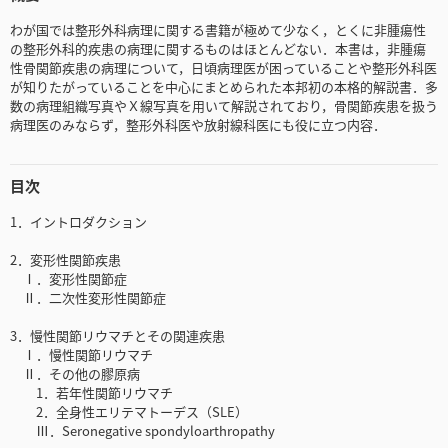
わが国では整形外科病理に関する書籍が極めて少なく，とくに非腫瘍性
の整形外科的疾患の病理に関するものはほとんどない．本書は，非腫瘍
性骨関節疾患の病理について，日頃病理医が困っていることや整形外科医
が知りたがっていることを中心にまとめられた本邦初の本格的解説書．多
数の病理組織写真やＸ線写真を用いて解説されており，骨関節疾患を扱う
病理医のみならず，整形外科医や放射線科医にも役に立つ内容．
目次
1．イントロダクション
2．変形性関節疾患
Ⅰ．変形性関節症
Ⅱ．二次性変形性関節症
3．慢性関節リウマチとその関連疾患
Ⅰ．慢性関節リウマチ
Ⅱ．その他の膠原病
1．若年性関節リウマチ
2．全身性エリテマトーデス（SLE）
Ⅲ．Seronegative spondyloarthropathy