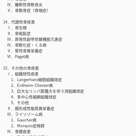
Ⅳ．離断性骨軟骨炎
Ⅴ．骨軟骨症（骨端症）
14．代謝性骨疾患
Ⅰ．骨生検
Ⅱ．骨粗鬆症
Ⅲ．原発性副甲状腺機能亢進症
Ⅳ．骨軟化症・くる病
Ⅴ．腎性骨異栄養症
Ⅵ．Paget病
15．その他の骨疾患
Ⅰ．組織球性疾患
1．Langerhans細胞組織球症
2．Erdheim−Chester病
3．巨大なリンパ節腫大を伴う洞組織球症
4．多中心性細網組織球症
5．その他
Ⅱ．膜形成性脂質異栄養症
Ⅲ．ライソゾーム病
1．Gaucher病
2．Morquio症候群
Ⅳ．骨膜疾患