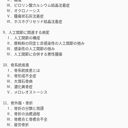
Ⅲ．ピロリン酸カルシウム結晶沈着症
Ⅳ．オクロノーシス
Ⅴ．腫瘍状石灰沈着症
Ⅵ．ホスホグリセリド結晶沈着症
9．人工関節に関連する病変
Ⅰ．人工関節の構成
Ⅱ．摩耗粉の同定と非感染性の人工関節の弛み
Ⅲ．感染性の人工関節の弛み
Ⅳ．人工関節に合併する悪性腫瘍
10．骨系統疾患
Ⅰ．骨系統疾患とは
Ⅱ．骨形成不全症
Ⅲ．大理石骨病
Ⅳ．濃化異骨症
Ⅴ．メロレオストーシス
11．骨外傷・骨折
Ⅰ．骨折の分類と用語
Ⅱ．骨折の治癒過程
Ⅲ．骨癒合と骨癒合不全
Ⅳ．疲労骨折