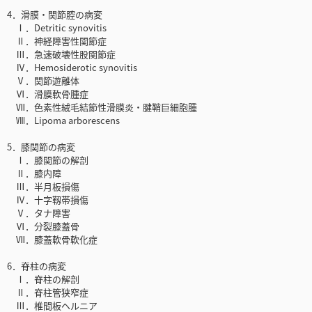
4．滑膜・関節腔の病変
Ⅰ．Detritic synovitis
Ⅱ．神経障害性関節症
Ⅲ．急速破壊性股関節症
Ⅳ．Hemosiderotic synovitis
Ⅴ．関節遊離体
Ⅵ．滑膜軟骨腫症
Ⅶ．色素性絨毛結節性滑膜炎・腱鞘巨細胞腫
Ⅷ．Lipoma arborescens
5．膝関節の病変
Ⅰ．膝関節の解剖
Ⅱ．膝内障
Ⅲ．半月板損傷
Ⅳ．十字靱帯損傷
Ⅴ．タナ障害
Ⅵ．分裂膝蓋骨
Ⅶ．膝蓋軟骨軟化症
6．脊柱の病変
Ⅰ．脊柱の解剖
Ⅱ．脊柱管狭窄症
Ⅲ．椎間板ヘルニア