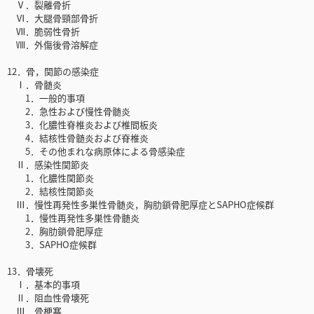
Ⅴ．裂離骨折
Ⅵ．大腿骨頸部骨折
Ⅶ．脆弱性骨折
Ⅷ．外傷後骨溶解症
12．骨，関節の感染症
Ⅰ．骨髄炎
1．一般的事項
2．急性および慢性骨髄炎
3．化膿性脊椎炎および椎間板炎
4．結核性骨髄炎および脊椎炎
5．その他まれな病原体による骨感染症
Ⅱ．感染性関節炎
1．化膿性関節炎
2．結核性関節炎
Ⅲ．慢性再発性多巣性骨髄炎，胸肋鎖骨肥厚症とSAPHO症候群
1．慢性再発性多巣性骨髄炎
2．胸肋鎖骨肥厚症
3．SAPHO症候群
13．骨壊死
Ⅰ．基本的事項
Ⅱ．阻血性骨壊死
Ⅲ．骨梗塞