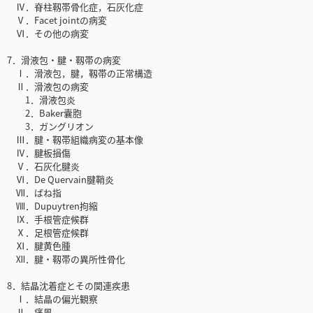
Ⅳ．脊柱靱帯骨化症，石灰化症
Ⅴ．Facet jointの病変
Ⅵ．その他の病変
7．滑液包・腱・靱帯の病変
Ⅰ．滑液包，腱，靱帯の正常構造
Ⅱ．滑液包の病変
1．滑液包炎
2．Baker囊胞
3．ガングリオン
Ⅲ．腱・靱帯組織病変の基本像
Ⅳ．腱板損傷
Ⅴ．石灰化腱炎
Ⅵ．De Quervain腱鞘炎
Ⅶ．ばね指
Ⅷ．Dupuytren拘縮
Ⅸ．手根管症候群
Ⅹ．足根管症候群
Ⅺ．腱黄色腫
Ⅻ．腱・靱帯の異所性骨化
8．結晶沈着症とその関連疾患
Ⅰ．結晶の偏光観察
Ⅱ．痛風