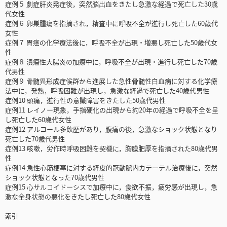
症例５ 劇症肝炎発症後，突然脳出血をきたし急激な経過で死亡した30歳
代女性
症例６ 卵巣腫瘍を指摘され，精査中に呼吸不全が進行し死亡した60歳代
女性
症例７ 胃癌の化学療法後に，呼吸不全が出現・増悪し死亡した50歳代女
性
症例８ 潰瘍性大腸炎の加療中に，呼吸不全が出現・進行し死亡した70歳
代男性
症例９ 骨髄異形成症候群から進展した急性骨髄性白血病に対する化学療
法中に，発熱，呼吸困難が出現し，急激な経過で死亡した40歳代男性
症例10 頭痛，進行性の意識障害をきたした50歳代男性
症例11 レイノー現象，手指硬化の出現から約20年の経過で呼吸不全を呈
し死亡した60歳代女性
症例12 アルコール多飲歴があり，腹痛の後，急激なショック状態となり
死亡した70歳代男性
症例13 咳嗽，労作時呼吸困難を契機に，胸膜肥厚を指摘された80歳代男
性
症例14 急性心筋梗塞に対する経皮的冠動脈内カテーテル治療後に，突然
ショック状態となった70歳代男性
症例15 心サルコイドーシスで加療中に，食欲不振，疲労感が出現し，急
激な全身状態の悪化をきたし死亡した80歳代女性
索引