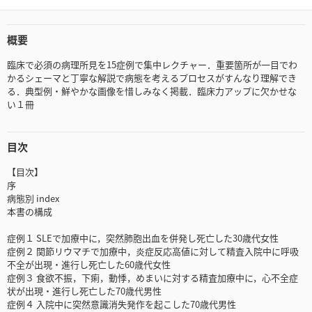
概要
臨床で必須の病理所見を15症例で集中レクチャー．重要箇所が一目でわ
かるシェーマと丁寧な解説で病態を考えるプロセスがすんなり理解でき
る．典型例・鮮やかな画像を惜しみなく掲載．臨床力アップに欠かせな
い１冊
目次
【目次】
序
病態別 index
本書の構成
症例１ SLEで加療中に，突然肺胞出血を併発し死亡した30歳代女性
症例２ 関節リウマチで加療中，炎症反応高値に対して精査入院中に呼吸
不全が出現・進行し死亡した60歳代女性
症例３ 食欲不振，下痢，動悸，めまいに対する精査加療中に，心不全症
状が出現・進行し死亡した70歳代男性
症例４ 入院中に突然意識消失発作を起こした70歳代男性