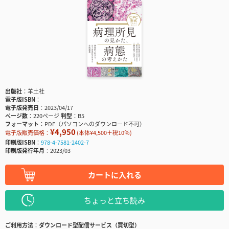
出版社
羊土社
電子版ISBN
電子版発売日
2023/04/17
ページ数
220ページ
判型
B5
フォーマット
PDF（パソコンへのダウンロード不可）
¥4,950
電子版販売価格：
(本体¥4,500＋税10％)
印刷版ISBN
978-4-7581-2402-7
印刷版発行年月
2023/03
カートに入れる
ちょっと立ち読み
ご利用方法
ダウンロード型配信サービス（買切型）