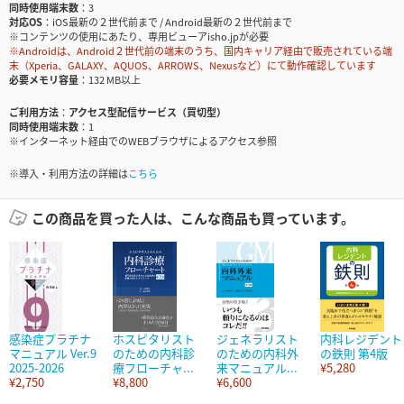
同時使用端末数
3
対応OS
iOS最新の２世代前まで / Android最新の２世代前まで
※コンテンツの使用にあたり、専用ビューアisho.jpが必要
※Androidは、Android２世代前の端末のうち、国内キャリア経由で販売されている端
末（Xperia、GALAXY、AQUOS、ARROWS、Nexusなど）にて動作確認しています
必要メモリ容量
132 MB以上
ご利用方法
アクセス型配信サービス（買切型）
同時使用端末数
1
※インターネット経由でのWEBブラウザによるアクセス参照
※導入・利用方法の詳細は
こちら
この商品を買った人は、こんな商品も買っています。
感染症プラチナ
ホスピタリスト
ジェネラリスト
内科レジデント
マニュアル Ver.9
のための内科診
のための内科外
の鉄則 第4版
2025-2026
療フローチャ...
来マニュアル...
¥5,280
¥2,750
¥8,800
¥6,600