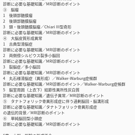
診断に必要な基礎知識／MRI診断のポイント
③ 脳瘤
1 後頭部髄膜瘤
2 後頭部髄膜脳瘤
3 頸・後頭髄膜脳瘤／Chiari III型奇形
診断に必要な基礎知識／MRI診断のポイント
④ 大脳皮質形成異常
1 古典型滑脳症
診断に必要な基礎知識／MRI診断のポイント
2 両側傍シルビウス裂多小脳回
診断に必要な基礎知識／MRI診断のポイント
3 裂脳症／多小脳回
診断に必要な基礎知識／MRI診断のポイント
4 丸石様滑脳症（異形成）／Walker-Warburg症候群
診断に必要な基礎知識／MRI診断のポイント／Walker-Warburg症候群
5 脳室周囲（上衣下）結節性異所性灰白質
診断に必要な基礎知識／遺伝子異常／MRI診断のポイント
⑤ タナトフォリック骨異形成症に伴う過剰脳回・脳溝形成
診断に必要な基礎知識／タナトフォリック骨異形成症
の遺伝的背景／MRI診断のポイント
⑥ 単純脳回型小頭症
診断に必要な基礎知識／MRI診断のポイント