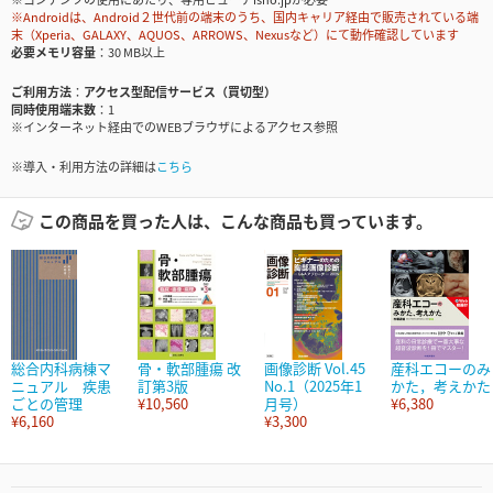
※Androidは、Android２世代前の端末のうち、国内キャリア経由で販売されている端
末（Xperia、GALAXY、AQUOS、ARROWS、Nexusなど）にて動作確認しています
必要メモリ容量
30 MB以上
ご利用方法
アクセス型配信サービス（買切型）
同時使用端末数
1
※インターネット経由でのWEBブラウザによるアクセス参照
※導入・利用方法の詳細は
こちら
この商品を買った人は、こんな商品も買っています。
総合内科病棟マ
骨・軟部腫瘍 改
画像診断 Vol.45
産科エコーのみ
ニュアル 疾患
訂第3版
No.1（2025年1
かた，考えかた
ごとの管理
¥10,560
月号）
¥6,380
¥6,160
¥3,300