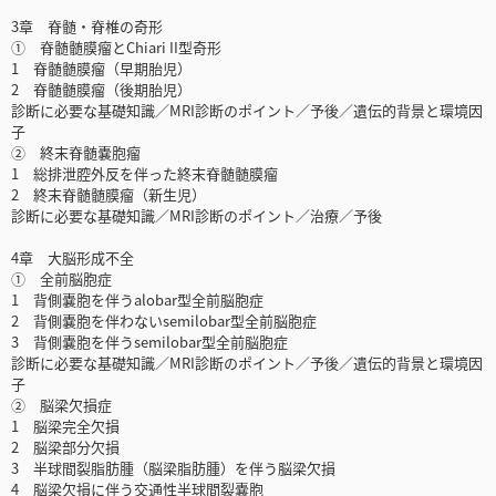
3章 脊髄・脊椎の奇形
① 脊髄髄膜瘤とChiari II型奇形
1 脊髄髄膜瘤（早期胎児）
2 脊髄髄膜瘤（後期胎児）
診断に必要な基礎知識／MRI診断のポイント／予後／遺伝的背景と環境因
子
② 終末脊髄嚢胞瘤
1 総排泄腔外反を伴った終末脊髄髄膜瘤
2 終末脊髄髄膜瘤（新生児）
診断に必要な基礎知識／MRI診断のポイント／治療／予後
4章 大脳形成不全
① 全前脳胞症
1 背側嚢胞を伴うalobar型全前脳胞症
2 背側嚢胞を伴わないsemilobar型全前脳胞症
3 背側嚢胞を伴うsemilobar型全前脳胞症
診断に必要な基礎知識／MRI診断のポイント／予後／遺伝的背景と環境因
子
② 脳梁欠損症
1 脳梁完全欠損
2 脳梁部分欠損
3 半球間裂脂肪腫（脳梁脂肪腫）を伴う脳梁欠損
4 脳梁欠損に伴う交通性半球間裂嚢胞