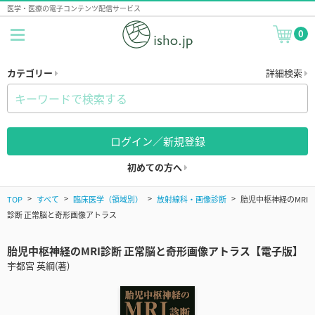
医学・医療の電子コンテンツ配信サービス
0
カテゴリー
詳細検索
ログイン／新規登録
初めての方へ
TOP
すべて
臨床医学（領域別）
放射線科・画像診断
胎児中枢神経のMRI
診断 正常脳と奇形画像アトラス
胎児中枢神経のMRI診断 正常脳と奇形画像アトラス【電子版】
宇都宮 英綱(著)