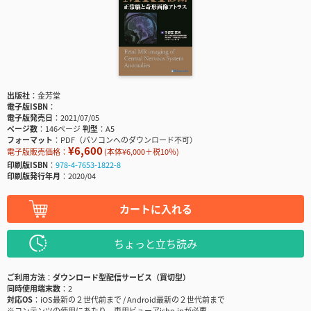
出版社
金芳堂
電子版ISBN
電子版発売日
2021/07/05
ページ数
146ページ
判型
A5
フォーマット
PDF（パソコンへのダウンロード不可）
¥6,600
電子版販売価格：
(本体¥6,000＋税10％)
印刷版ISBN
978-4-7653-1822-8
印刷版発行年月
2020/04
カートに入れる
ちょっと立ち読み
ご利用方法
ダウンロード型配信サービス（買切型）
同時使用端末数
2
対応OS
iOS最新の２世代前まで / Android最新の２世代前まで
※コンテンツの使用にあたり、専用ビューアisho.jpが必要