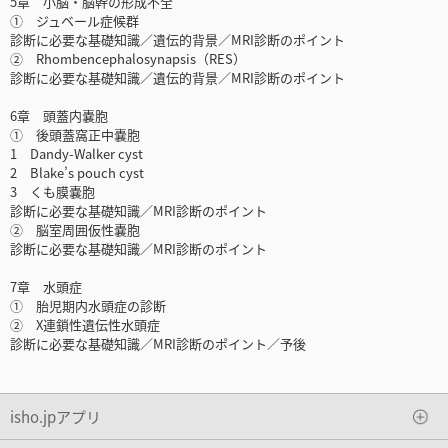
5章 小脳・脳幹の形成不全
① ジュベール症候群
診断に必要な基礎知識／遺伝的背景／MRI診断のポイント
② Rhombencephalosynapsis（RES）
診断に必要な基礎知識／遺伝的背景／MRI診断のポイント
6章 頭蓋内嚢胞
① 後頭蓋窩正中嚢胞
1 Dandy-Walker cyst
2 Blake’s pouch cyst
3 くも膜嚢胞
診断に必要な基礎知識／MRI診断のポイント
② 脳室周囲仮性嚢胞
診断に必要な基礎知識／MRI診断のポイント
7章 水頭症
① 胎児期内水頭症の診断
② X連鎖性遺伝性水頭症
診断に必要な基礎知識／MRI診断のポイント／予後
isho.jpアプリ