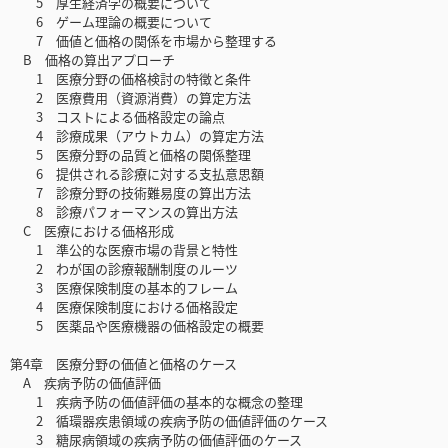
5 厚生経済学の概要について
6 ゲーム理論の概要について
7 価値と価格の関係を市場から整理する
B 価格の算出アプローチ
1 医療分野の価格検討の特徴と条件
2 医療費用（資源消費）の算定方法
3 コストによる価格設定の論点
4 診療成果（アウトカム）の算定方法
5 医療分野の品質と価格の関係整理
6 提供される診療に対する支払意思額
7 診療分野の技術難易度の算出方法
8 診療パフォーマンスの算出方法
C 医療における価格形成
1 準公的な医療市場の背景と特性
2 わが国の診療報酬制度のルーツ
3 医療保険制度の基本的フレーム
4 医療保険制度における価格設定
5 医薬品や医療機器の価格設定の概要
第4章 医療分野の価値と価格のケース
A 疾病予防の価値評価
1 疾病予防の価値評価の基本的な概念の整理
2 循環器疾患領域の疾病予防の価値評価のケース
3 糖尿病領域の疾病予防の価値評価のケース