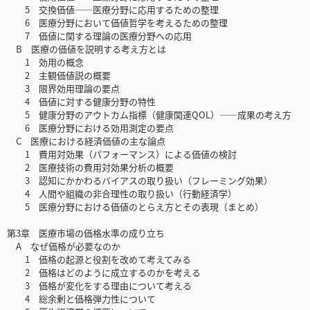
5 交換価値――医療分野に応用するための整理
6 医療分野において価値哲学を考えるための整理
7 価値に関する理論の医療分野への応用
B 医療の価値を説明する考え方とは
1 効用の概念
2 主観価値説の概要
3 限界効用理論の要点
4 価値に対する健康分野の特性
5 健康分野のアウトカム指標（健康関連QOL）――成果の考え方
6 医療分野における効用測定の要点
C 医療における経済価値の主な論点
1 費用対効果（パフォーマンス）による価値の検討
2 医療技術の費用対効果分析の概要
3 認知にかかわるバイアスの取り扱い（フレーミング効果）
4 人間や組織の非合理性の取り扱い（行動経済学）
5 医療分野における価値のとらえ方とその表現（まとめ）
第3章 医療市場の価格水準の成り立ち
A なぜ価格が必要なのか
1 価格の起源と役割を改めて考えてみる
2 価格はどのように成立するのかを考える
3 価格が変化をする理由について考える
4 総余剰と価格弾力性について