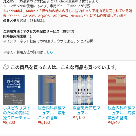
対応OS
iOS最新の２世代前まで / Android最新の２世代前まで
※コンテンツの使用にあたり、専用ビューアisho.jpが必要
※Androidは、Android２世代前の端末のうち、国内キャリア経由で販売されている端
末（Xperia、GALAXY、AQUOS、ARROWS、Nexusなど）にて動作確認しています
必要メモリ容量
16 MB以上
ご利用方法
アクセス型配信サービス（買切型）
同時使用端末数
1
※インターネット経由でのWEBブラウザによるアクセス参照
※導入・利用方法の詳細は
こちら
この商品を買った人は、こんな商品も買っています。
ホスピタリスト
総合内科病棟マ
重症患者管理マ
総合内科病棟マ
のための内科診
ニュアル 疾患
ニュアル
ニュアル 病棟
療フローチャ...
ごとの管理
¥7,150
業務の基礎
¥8,800
¥6,160
¥4,840