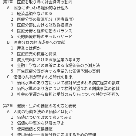
第1章 医療を取り巻く社会経済の動向
A 医療にまつわる経済的な仕組み
1 経済基調をながめる
2 医療分野の資源配分（医療費用）
3 医療分野における財政負担構造
4 医療分野と経済活動のバランス
5 公的医療市場のモラルハザード
B 医療分野の経済成長への貢献
1 産業とは何か
2 医療産業の概要と特徴
3 成長戦略における医療産業の考え方
4 金融工学などの理論による市場価値の予測方法
5 再生医療分野が有する産業的な価値予測の事例
C 価値の共有が望まれる時代の到来
1 価格水準のあり方について検討が望まれる病院経営の領域
2 価格水準のあり方について検討が望まれる創薬事業の領域
3 社会の変遷から負担と受益のあり方について検討が不可欠
第2章 健康・生命の価値の考え方と表現
A 人間の行動を決める価値とは何か
1 価値について改めて考えてみる
2 価値の学際的な発展の歴史
3 使用価値と交換価値
4 使用価値――医療分野に応用するための整理