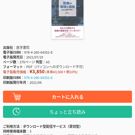
出版社
医学書院
電子版ISBN
978-4-260-64352-8
電子版発売日
2021/07/19
ページ数
276ページ
判型
A5
フォーマット
PDF（パソコンへのダウンロード不可）
¥3,850
電子版販売価格：
(本体¥3,500＋税10％)
印刷版ISBN
978-4-260-04352-6
印刷版発行年月
2021/06
カートに入れる
ちょっと立ち読み
ご利用方法
ダウンロード型配信サービス（買切型）
同時使用端末数
3