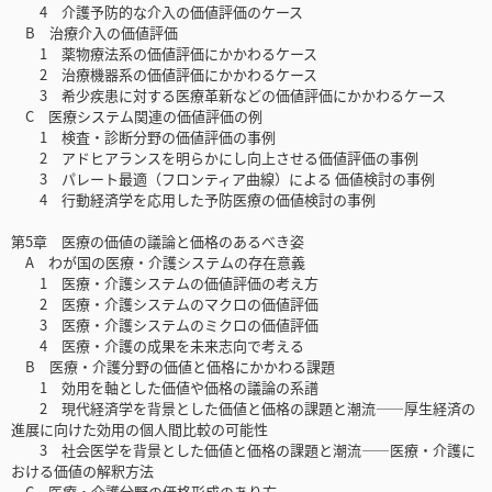
4 介護予防的な介入の価値評価のケース
B 治療介入の価値評価
1 薬物療法系の価値評価にかかわるケース
2 治療機器系の価値評価にかかわるケース
3 希少疾患に対する医療革新などの価値評価にかかわるケース
C 医療システム関連の価値評価の例
1 検査・診断分野の価値評価の事例
2 アドヒアランスを明らかにし向上させる価値評価の事例
3 パレート最適（フロンティア曲線）による 価値検討の事例
4 行動経済学を応用した予防医療の価値検討の事例
第5章 医療の価値の議論と価格のあるべき姿
A わが国の医療・介護システムの存在意義
1 医療・介護システムの価値評価の考え方
2 医療・介護システムのマクロの価値評価
3 医療・介護システムのミクロの価値評価
4 医療・介護の成果を未来志向で考える
B 医療・介護分野の価値と価格にかかわる課題
1 効用を軸とした価値や価格の議論の系譜
2 現代経済学を背景とした価値と価格の課題と潮流――厚生経済の
進展に向けた効用の個人間比較の可能性
3 社会医学を背景とした価値と価格の課題と潮流――医療・介護に
おける価値の解釈方法
C 医療・介護分野の価格形成のあり方