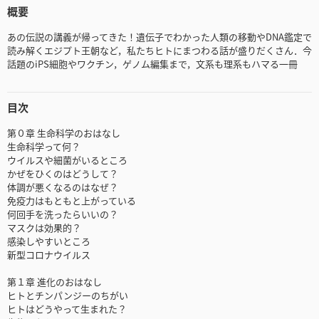
概要
あの伝説の講義が帰ってきた！遺伝子でわかった人類の移動やDNA鑑定で
読み解くエジプト王朝など，私たちヒトにまつわる話が盛りだくさん．今
話題のiPS細胞やワクチン，ゲノム編集まで，文系も理系もハマる一冊
目次
第０章 生命科学のおはなし
生命科学って何？
ウイルスや細菌がいるところ
かぜをひくのはどうして？
体調が悪くなるのはなぜ？
免疫力はもともと上がっている
何回手を洗ったらいいの？
マスクは効果的？
感染しやすいところ
新型コロナウイルス
第１章 進化のおはなし
ヒトとチンパンジーのちがい
ヒトはどうやって生まれた？