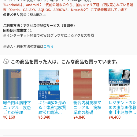
※Androidは、Android２世代前の端末のうち、国内キャリア経由で販売されている端
末（Xperia、GALAXY、AQUOS、ARROWS、Nexusなど）にて動作確認しています
必要メモリ容量
58 MB以上
ご利用方法
アクセス型配信サービス（買切型）
同時使用端末数
1
※インターネット経由でのWEBブラウザによるアクセス参照
※導入・利用方法の詳細は
こちら
この商品を買った人は、こんな商品も買っています。
総合内科病棟マ
より理解を深め
総合内科病棟マ
レジデントのた
ニュアル 疾患
る！体液電解質
ニュアル 病棟
めの腹部画像教
ごとの管理
異常と輸液...
業務の基礎
室【小児急性...
¥6,160
¥5,940
¥4,840
¥4,400