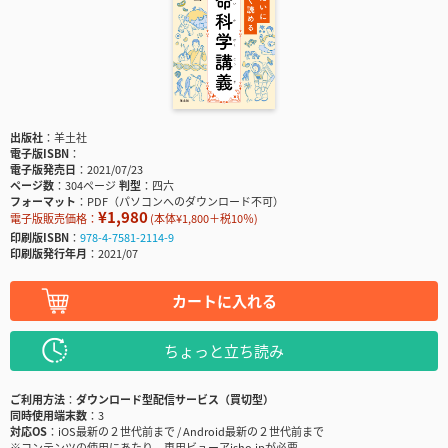
出版社
羊土社
電子版ISBN
電子版発売日
2021/07/23
ページ数
304ページ
判型
四六
フォーマット
PDF（パソコンへのダウンロード不可）
¥1,980
電子版販売価格：
(本体¥1,800＋税10％)
印刷版ISBN
978-4-7581-2114-9
印刷版発行年月
2021/07
カートに入れる
ちょっと立ち読み
ご利用方法
ダウンロード型配信サービス（買切型）
同時使用端末数
3
対応OS
iOS最新の２世代前まで / Android最新の２世代前まで
※コンテンツの使用にあたり、専用ビューアisho.jpが必要