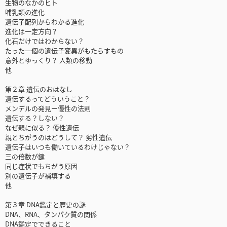
生物のなかのヒト
哺乳類の進化
遺伝子配列からわかる進化
進化は一定方向？
化石だけではわからない？
たった一個の遺伝子変異がもたらすもの
意外とゆっくり？ 人類の移動
他
第２章 遺伝のおはなし
遺伝するってどういうこと？
メンデルの発見ー優性の法則
遺伝する？しない？
なぜ親に似る？ 優性遺伝
親とちがうのはどうして？ 劣性遺伝
遺伝子はいつも働いているわけじゃない？
三の倍数が鍵
同じ症状でもちがう原因
別の遺伝子が補填する
他
第３章 DNA鑑定と歴史の謎
DNA、RNA、タンパク質の関係
DNA鑑定でできること