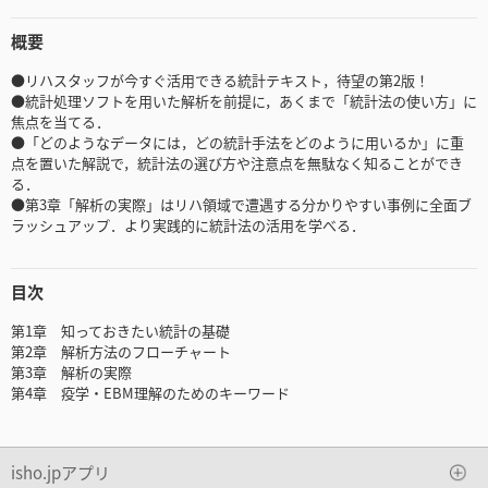
概要
●リハスタッフが今すぐ活用できる統計テキスト，待望の第2版！
●統計処理ソフトを用いた解析を前提に，あくまで「統計法の使い方」に
焦点を当てる．
●「どのようなデータには，どの統計手法をどのように用いるか」に重
点を置いた解説で，統計法の選び方や注意点を無駄なく知ることができ
る．
●第3章「解析の実際」はリハ領域で遭遇する分かりやすい事例に全面ブ
ラッシュアップ．より実践的に統計法の活用を学べる．
目次
第1章 知っておきたい統計の基礎
第2章 解析方法のフローチャート
第3章 解析の実際
第4章 疫学・EBM理解のためのキーワード
isho.jpアプリ