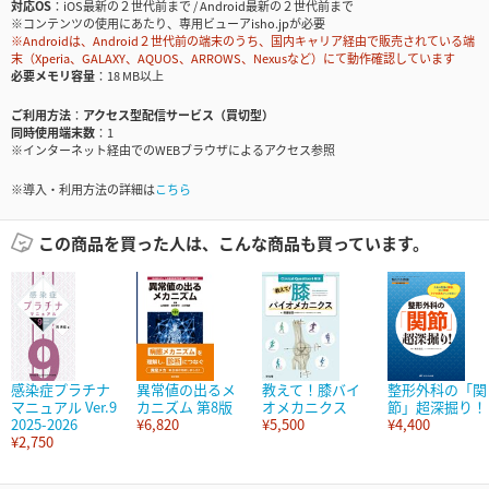
対応OS
iOS最新の２世代前まで / Android最新の２世代前まで
※コンテンツの使用にあたり、専用ビューアisho.jpが必要
※Androidは、Android２世代前の端末のうち、国内キャリア経由で販売されている端
末（Xperia、GALAXY、AQUOS、ARROWS、Nexusなど）にて動作確認しています
必要メモリ容量
18 MB以上
ご利用方法
アクセス型配信サービス（買切型）
同時使用端末数
1
※インターネット経由でのWEBブラウザによるアクセス参照
※導入・利用方法の詳細は
こちら
この商品を買った人は、こんな商品も買っています。
感染症プラチナ
異常値の出るメ
教えて！膝バイ
整形外科の「関
マニュアル Ver.9
カニズム 第8版
オメカニクス
節」超深掘り！
2025-2026
¥6,820
¥5,500
¥4,400
¥2,750