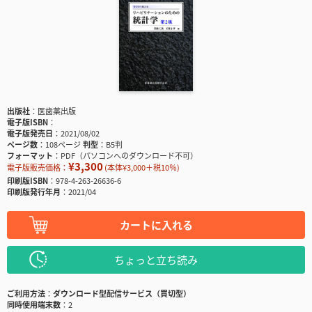
出版社
医歯薬出版
電子版ISBN
電子版発売日
2021/08/02
ページ数
108ページ
判型
B5判
フォーマット
PDF（パソコンへのダウンロード不可）
¥3,300
電子版販売価格：
(本体¥3,000＋税10％)
印刷版ISBN
978-4-263-26636-6
印刷版発行年月
2021/04
カートに入れる
ちょっと立ち読み
ご利用方法
ダウンロード型配信サービス（買切型）
同時使用端末数
2