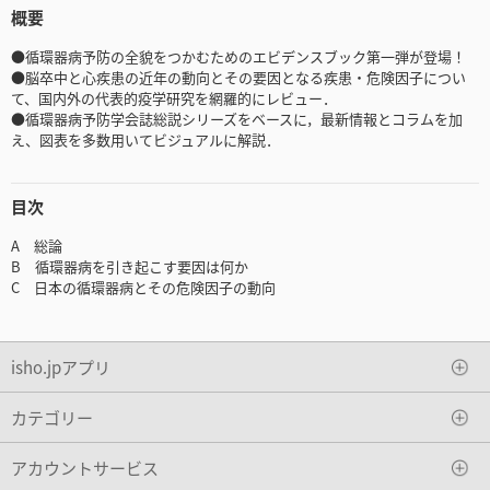
概要
●循環器病予防の全貌をつかむためのエビデンスブック第一弾が登場！
●脳卒中と心疾患の近年の動向とその要因となる疾患・危険因子につい
て、国内外の代表的疫学研究を網羅的にレビュー．
●循環器病予防学会誌総説シリーズをベースに，最新情報とコラムを加
え、図表を多数用いてビジュアルに解説．
目次
A 総論
B 循環器病を引き起こす要因は何か
C 日本の循環器病とその危険因子の動向
isho.jpアプリ
カテゴリー
アカウントサービス