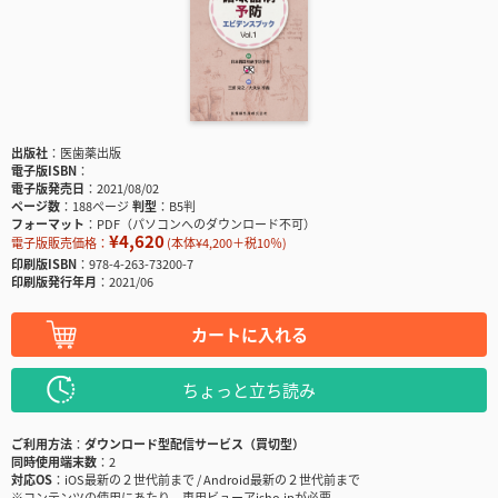
出版社
医歯薬出版
電子版ISBN
電子版発売日
2021/08/02
ページ数
188ページ
判型
B5判
フォーマット
PDF（パソコンへのダウンロード不可）
¥4,620
電子版販売価格：
(本体¥4,200＋税10％)
印刷版ISBN
978-4-263-73200-7
印刷版発行年月
2021/06
カートに入れる
ちょっと立ち読み
ご利用方法
ダウンロード型配信サービス（買切型）
同時使用端末数
2
対応OS
iOS最新の２世代前まで / Android最新の２世代前まで
※コンテンツの使用にあたり、専用ビューアisho.jpが必要