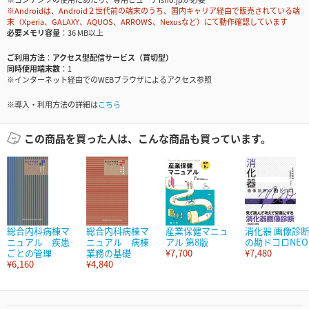
※Androidは、Android２世代前の端末のうち、国内キャリア経由で販売されている端
末（Xperia、GALAXY、AQUOS、ARROWS、Nexusなど）にて動作確認しています
必要メモリ容量
36 MB以上
ご利用方法
アクセス型配信サービス（買切型）
同時使用端末数
1
※インターネット経由でのWEBブラウザによるアクセス参照
※導入・利用方法の詳細は
こちら
この商品を買った人は、こんな商品も買っています。
総合内科病棟マ
総合内科病棟マ
産業保健マニュ
消化器 画像診
ニュアル 疾患
ニュアル 病棟
アル 第8版
の勘ドコロNEO
ごとの管理
業務の基礎
¥7,700
¥7,480
¥6,160
¥4,840