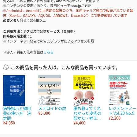
対応OS
iOS最新の２世代前まで / Android最新の２世代前まで
※コンテンツの使用にあたり、専用ビューアisho.jpが必要
※Androidは、Android２世代前の端末のうち、国内キャリア経由で販売されている端
末（Xperia、GALAXY、AQUOS、ARROWS、Nexusなど）にて動作確認しています
必要メモリ容量
30 MB以上
ご利用方法
アクセス型配信サービス（買切型）
同時使用端末数
1
※インターネット経由でのWEBブラウザによるアクセス参照
※導入・利用方法の詳細は
こちら
この商品を買った人は、こんな商品も買っています。
病棟指示と頻用
ステロイドの虎
誰も教えてくれ
レジデントノー
薬の使い方 決
¥3,300
なかった皮疹の
ト Vol.20 No.9
定版
診かた・考え...
¥2,200
¥4,950
¥4,400