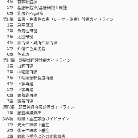
4章 有棘細胞癌
5章 基底細胞癌/基底細胞上皮腫
6章 乳房外Paget病
第II編 母斑・色素性疾患（レーザー治療）診療ガイドライン
1章 扁平母斑
2章 色素性母斑
3章 太田母斑
4章 蒙古斑・異所性蒙古斑
5章 外傷性色素沈着
6章 色素斑
第III編 頭頸部再建診療ガイドライン
1章 口腔再建
2章 中咽頭再建
3章 下咽頭頸部食道再建
4章 上顎再建
5章 下顎再建
6章 頭蓋底再建
7章 頭蓋再建
第IV編 顔面神経麻痺診療ガイドライン
1章 顔面神経麻痺
第V編 眼瞼下垂症診療ガイドライン
1章 先天性眼瞼下垂症
2章 後天性眼瞼下垂症
3章 眼瞼下垂症以外の開瞼障害