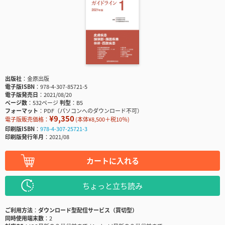
出版社
金原出版
電子版ISBN
978-4-307-85721-5
電子版発売日
2021/08/20
ページ数
532ページ
判型
B5
フォーマット
PDF（パソコンへのダウンロード不可）
¥9,350
電子版販売価格：
(本体¥8,500＋税10％)
印刷版ISBN
978-4-307-25721-3
印刷版発行年月
2021/08
カートに入れる
ちょっと立ち読み
ご利用方法
ダウンロード型配信サービス（買切型）
同時使用端末数
2