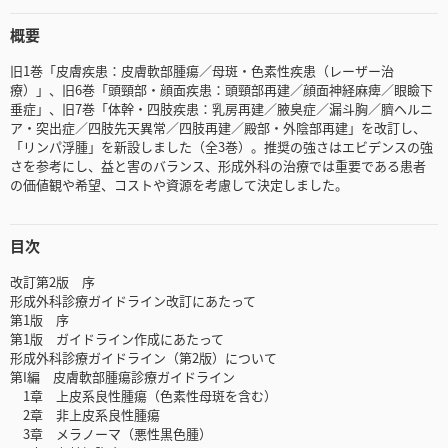
概要
旧1巻「皮膚疾患：皮膚軟部腫瘍／母斑・色素性疾患（レーザー治
療）」、旧6巻「頭頸部・顔面疾患：頭頸部再建／顔面神経麻痺／眼瞼下
垂症」、旧7巻「体幹・四肢疾患：乳房再建／腋臭症／漏斗胸／臍ヘルニ
ア・突出症／四肢先天異常／四肢再建／殿部・外陰部再建」を改訂し、
「リンパ浮腫」を新設しました（全3巻）。推奨の強さはエビデンスの強
さを参考にし、益と害のバランス、形成外科の治療では重要である患者
の価値観や希望、コストや資源を考慮して決定しました。
目次
改訂第2版 序
形成外科診療ガイドライン改訂にあたって
第1版 序
第1版 ガイドライン作成にあたって
形成外科診療ガイドライン（第2版）について
第I編 皮膚軟部腫瘍診療ガイドライン
1章 上皮系良性腫瘍（色素性母斑を含む）
2章 非上皮系良性腫瘍
3章 メラノーマ（悪性黒色腫）