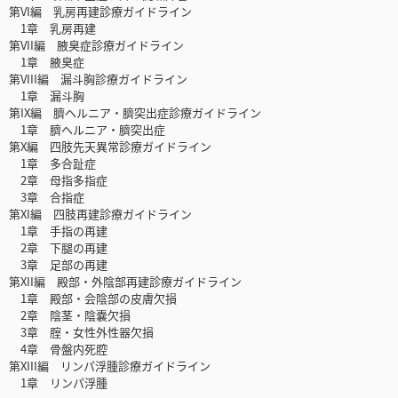
第VI編 乳房再建診療ガイドライン
1章 乳房再建
第VII編 腋臭症診療ガイドライン
1章 腋臭症
第VIII編 漏斗胸診療ガイドライン
1章 漏斗胸
第IX編 臍ヘルニア・臍突出症診療ガイドライン
1章 臍ヘルニア・臍突出症
第X編 四肢先天異常診療ガイドライン
1章 多合趾症
2章 母指多指症
3章 合指症
第XI編 四肢再建診療ガイドライン
1章 手指の再建
2章 下腿の再建
3章 足部の再建
第XII編 殿部・外陰部再建診療ガイドライン
1章 殿部・会陰部の皮膚欠損
2章 陰茎・陰嚢欠損
3章 腟・女性外性器欠損
4章 骨盤内死腔
第XIII編 リンパ浮腫診療ガイドライン
1章 リンパ浮腫