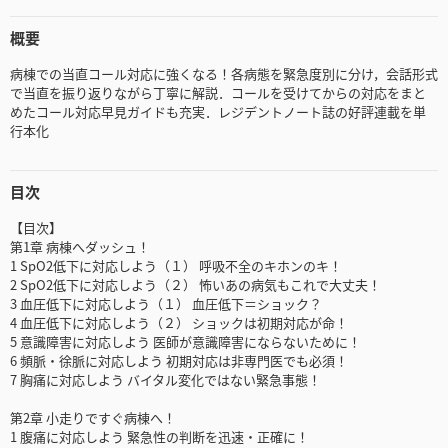
概要
病棟での当直コール対応に強くなる！各病態を緊急度別に分け，会話形式
で当直を振り返りながら丁寧に解説．コールを受けてからの対応をまと
めたコール対応早見ガイドも充実．レジデントノート誌の好評連載を単
行本化
目次
【目次】
第1章 病棟へダッシュ！
1 SpO2低下に対応しよう（１） 呼吸不全のキホンのキ！
2 SpO2低下に対応しよう（２） 怖いあの病気もこれで大丈夫！
3 血圧低下に対応しよう（１） 血圧低下＝ショック？
4 血圧低下に対応しよう（２） ショックは初期対応が命！
5 意識障害に対応しよう 医師が意識障害にならないために！
6 頻脈・徐脈に対応しよう 初期対応は非専門医でも必須！
7 胸痛に対応しよう バイタル変化ではない緊急事態！
第2章 小走りですぐ病棟へ！
1 腹痛に対応しよう 緊急性の判断を迅速・正確に！