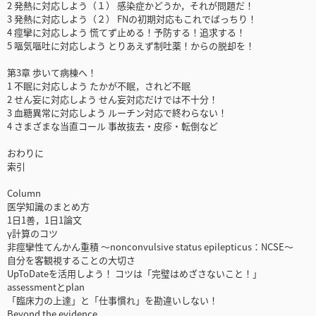
2 発熱に対応しよう（１） 感染症かどうか，それが問題だ！
3 発熱に対応しよう（２） FNの初期対応もこれでばっちり！
4 痙攣に対応しよう 慌てず止める！予防する！追求する！
5 嘔気嘔吐に対応しよう とりあえず制吐薬！からの脱却を！
第3章 歩いて病棟へ！
1 不眠に対応しよう たかが不眠，されど不眠
2 せん妄に対応しよう せん妄対応だけでは不十分！
3 血糖異常に対応しよう ルーチン対応で終わらない！
4 さまざまな当直コール 事故抜去・皮疹・転倒など
おわりに
索引
Column
医学知識のまとめ方
1日1善，1日1論文
γ計算のコツ
非痙攣性てんかん重積 ～nonconvulsive status epilepticus：NCSE～
自分を客観視することの大切さ
UpToDateを活用しよう！ コツは「完璧はめざさないこと！」
assessmentとplan
「臨床力の上達」と「仕事慣れ」を勘違いしない！
Beyond the evidence