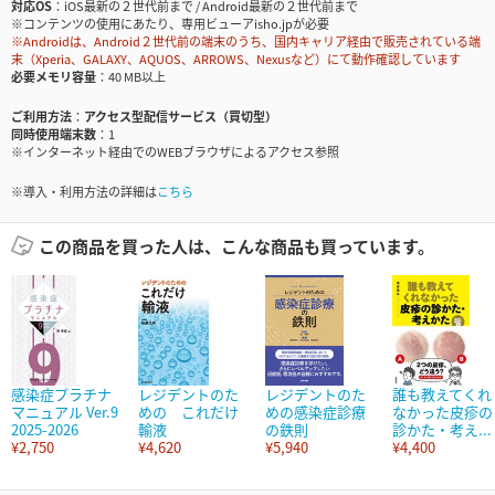
対応OS
iOS最新の２世代前まで / Android最新の２世代前まで
※コンテンツの使用にあたり、専用ビューアisho.jpが必要
※Androidは、Android２世代前の端末のうち、国内キャリア経由で販売されている端
末（Xperia、GALAXY、AQUOS、ARROWS、Nexusなど）にて動作確認しています
必要メモリ容量
40 MB以上
ご利用方法
アクセス型配信サービス（買切型）
同時使用端末数
1
※インターネット経由でのWEBブラウザによるアクセス参照
※導入・利用方法の詳細は
こちら
この商品を買った人は、こんな商品も買っています。
感染症プラチナ
レジデントのた
レジデントのた
誰も教えてくれ
マニュアル Ver.9
めの これだけ
めの感染症診療
なかった皮疹の
2025-2026
輸液
の鉄則
診かた・考え...
¥2,750
¥4,620
¥5,940
¥4,400