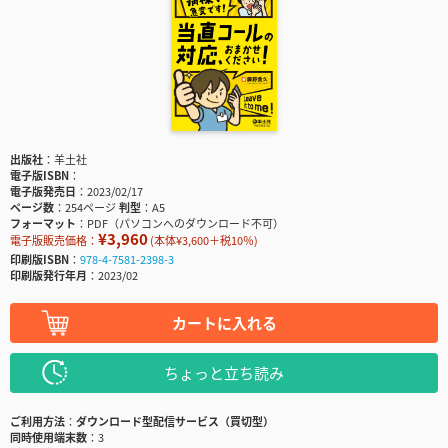
出版社
羊土社
電子版ISBN
電子版発売日
2023/02/17
ページ数
254ページ
判型
A5
フォーマット
PDF（パソコンへのダウンロード不可）
¥3,960
電子版販売価格：
(本体¥3,600＋税10％)
印刷版ISBN
978-4-7581-2398-3
印刷版発行年月
2023/02
カートに入れる
ちょっと立ち読み
ご利用方法
ダウンロード型配信サービス（買切型）
同時使用端末数
3