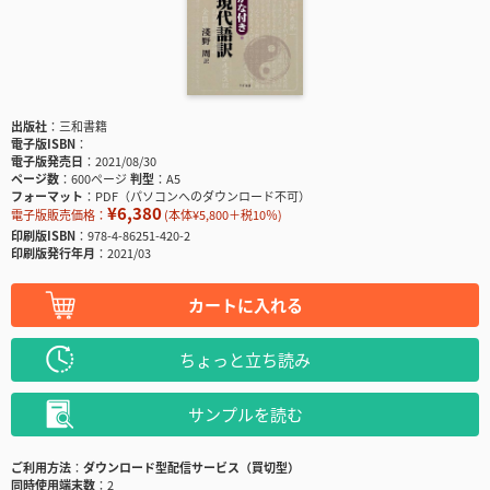
出版社
三和書籍
電子版ISBN
電子版発売日
2021/08/30
ページ数
600ページ
判型
A5
フォーマット
PDF（パソコンへのダウンロード不可）
¥6,380
電子版販売価格：
(本体¥5,800＋税10％)
印刷版ISBN
978-4-86251-420-2
印刷版発行年月
2021/03
カートに入れる
ちょっと立ち読み
サンプルを読む
ご利用方法
ダウンロード型配信サービス（買切型）
同時使用端末数
2