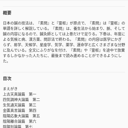
概要
日本の鍼の技法は、『素問』と『霊枢』が原点で、『素問』は『霊枢』の
単語を詳しく解説している。『素問』は、養生法から始まり、脈、そして
鍼の内容になるので、鍼灸師としては上巻だけで足りる。下巻は、年度に
よる気候と病、漢方薬、問診法で終わる。『素問』の内容は医学にかぎ
らず、易学、天候学、星座学、気学、薬学、運命学と広くさまざまな分野
に及んでいる。全文にふりがなを付け、『素問』や『霊枢』を途中で放棄
するしかなかった人たちに、最後まで読み進めることができるようにし
た。
目次
まえがき
上古天真論篇 第一
四気調神大論篇 第二
生気通天論篇 第三
金匱真言論篇 第四
陰陽応象大論篇 第五
陰陽離合論篇 第六
陰陽別論篇 第七