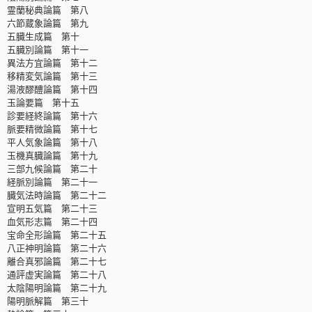
霊蘭秘典論篇 第八
六節蔵象論篇 第九
五臓生成篇 第十
五臓別論篇 第十一
異法方宜論篇 第十二
移精変気論篇 第十三
湯液醪醴論篇 第十四
玉論要篇 第十五
診要経終論篇 第十六
脈要精微論篇 第十七
平人気象論篇 第十八
玉機真臓論篇 第十九
三部九候論篇 第二十
経脈別論篇 第二十一
臓気法時論篇 第二十二
宣明五気篇 第二十三
血気形志篇 第二十四
宝命全形論篇 第二十五
八正神明論篇 第二十六
離合真邪論篇 第二十七
通評虚実論篇 第二十八
太陰陽明論篇 第二十九
陽明脈解篇 第三十