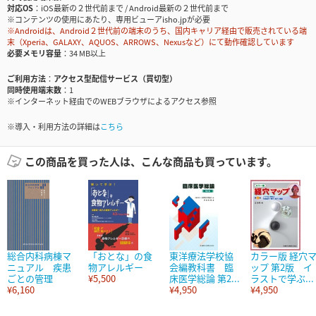
対応OS
iOS最新の２世代前まで / Android最新の２世代前まで
※コンテンツの使用にあたり、専用ビューアisho.jpが必要
※Androidは、Android２世代前の端末のうち、国内キャリア経由で販売されている端
末（Xperia、GALAXY、AQUOS、ARROWS、Nexusなど）にて動作確認しています
必要メモリ容量
34 MB以上
ご利用方法
アクセス型配信サービス（買切型）
同時使用端末数
1
※インターネット経由でのWEBブラウザによるアクセス参照
※導入・利用方法の詳細は
こちら
この商品を買った人は、こんな商品も買っています。
総合内科病棟マ
「おとな」の食
東洋療法学校協
カラー版 経穴
ニュアル 疾患
物アレルギー
会編教科書 臨
ップ 第2版 イ
ごとの管理
¥5,500
床医学総論 第2...
ラストで学ぶ...
¥6,160
¥4,950
¥4,950