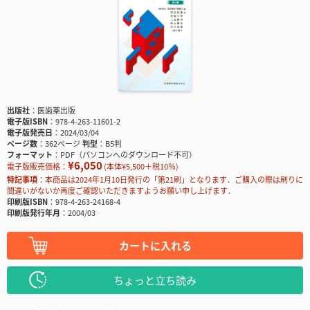
出版社
医歯薬出版
電子版ISBN
978-4-263-11601-2
電子版発売日
2024/03/04
ページ数
362ページ
判型
B5判
フォーマット
PDF（パソコンへのダウンロード不可）
¥6,050
電子版販売価格：
(本体¥5,500＋税10％)
特記事項
本商品は2024年1月10日発行の「第21刷」となります．ご購入の際は刷りに
間違いがないか再度ご確認いただきますようお願い申し上げます．
印刷版ISBN
978-4-263-24168-4
印刷版発行年月
2004/03
カートに入れる
ちょっと立ち読み