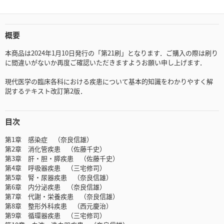
概要
本商品は2024年1月10日発行の「第21刷」となります．ご購入の際は刷り
に間違いがないか再度ご確認いただきますようお願い申し上げます．
現代医学の臨床各科における疾患について基本的知識をわかりやすく解
説するテキスト改訂第2版．
目次
第1章 感染症 （奈良信雄）
第2章 消化管疾患 （佐藤千史）
第3章 肝・胆・膵疾患 （佐藤千史）
第4章 呼吸器疾患 （三宅修司）
第5章 腎・尿器疾患 （奈良信雄）
第6章 内分泌疾患 （奈良信雄）
第7章 代謝・栄養疾患 （奈良信雄）
第8章 整形外科疾患 （西元慶治）
第9章 循環器疾患 （三宅修司）