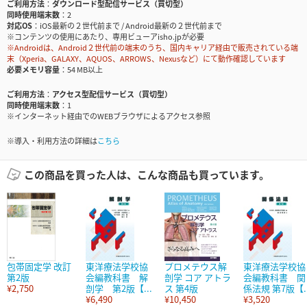
ご利用方法
ダウンロード型配信サービス（買切型）
同時使用端末数
2
対応OS
iOS最新の２世代前まで / Android最新の２世代前まで
※コンテンツの使用にあたり、専用ビューアisho.jpが必要
※Androidは、Android２世代前の端末のうち、国内キャリア経由で販売されている端
末（Xperia、GALAXY、AQUOS、ARROWS、Nexusなど）にて動作確認しています
必要メモリ容量
54 MB以上
ご利用方法
アクセス型配信サービス（買切型）
同時使用端末数
1
※インターネット経由でのWEBブラウザによるアクセス参照
※導入・利用方法の詳細は
こちら
この商品を買った人は、こんな商品も買っています。
包帯固定学 改訂
東洋療法学校協
プロメテウス解
東洋療法学校協
第2版
会編教科書 解
剖学 コア アトラ
会編教科書 関
¥2,750
剖学 第2版【...
ス 第4版
係法規 第7版【..
¥6,490
¥10,450
¥3,520