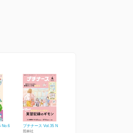
 No.6
プチナース Vol.35 No.4
照林社