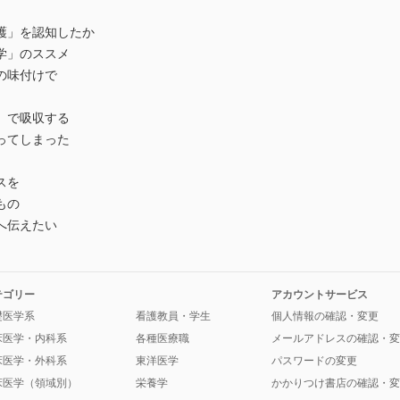
護」を認知したか
学」のススメ
の味付けで
」で吸収する
ってしまった
スを
もの
へ伝えたい
テゴリー
アカウントサービス
礎医学系
看護教員・学生
個人情報の確認・変更
床医学・内科系
各種医療職
メールアドレスの確認・変
床医学・外科系
東洋医学
パスワードの変更
床医学（領域別）
栄養学
かかりつけ書店の確認・変