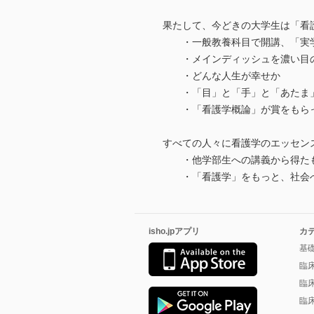
果たして、今どきの大学生は「看
・一般教養科目で開講、「実
・メインディッシュを濃い目
・どんな人生が幸せか
・「目」と「手」と「あたま
・「看護学概論」が賞をもら
すべての人々に看護学のエッセン
・他学部生への講義から得た
・「看護学」をもっと、社会
isho.jpアプリ
カ
基
臨
臨
臨