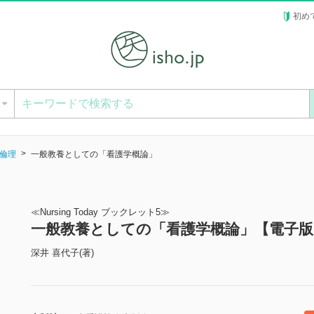
初め
ー
倫理
一般教養としての「看護学概論」
≪Nursing Today ブックレット5≫
一般教養としての「看護学概論」【電子版
深井 喜代子(著)