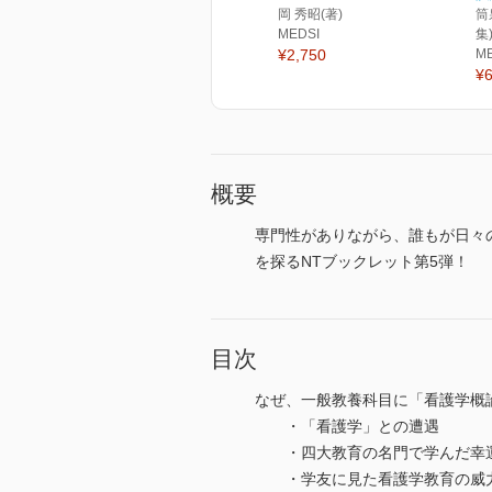
岡 秀昭(著)
筒
MEDSI
集
¥2,750
M
¥6
概要
専門性がありながら、誰もが日々
を探るNTブックレット第5弾！
目次
なぜ、一般教養科目に「看護学概
・「看護学」との遭遇
・四大教育の名門で学んだ幸
・学友に見た看護学教育の威