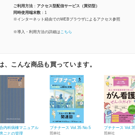
ご利用方法
アクセス型配信サービス（買切型）
同時使用端末数
1
※インターネット経由でのWEBブラウザによるアクセス参照
※導入・利用方法の詳細は
こちら
は、こんな商品も買っています。
合内科病棟マニュアル
プチナース Vol.35 No.5
プチナース Vol.35
患ごとの管理
照林社
照林社