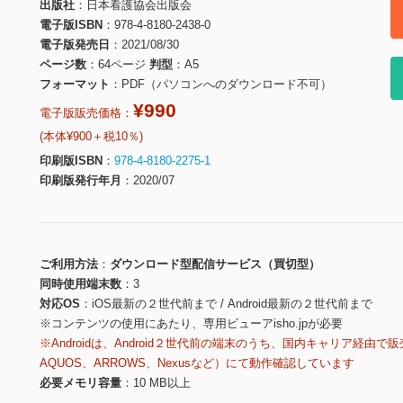
出版社
日本看護協会出版会
電子版ISBN
978-4-8180-2438-0
電子版発売日
2021/08/30
ページ数
64ページ
判型
A5
フォーマット
PDF（パソコンへのダウンロード不可）
¥990
電子版販売価格：
(本体¥900＋税10％)
印刷版ISBN
978-4-8180-2275-1
印刷版発行年月
2020/07
ご利用方法
ダウンロード型配信サービス（買切型）
同時使用端末数
3
対応OS
iOS最新の２世代前まで / Android最新の２世代前まで
※コンテンツの使用にあたり、専用ビューアisho.jpが必要
※Androidは、Android２世代前の端末のうち、国内キャリア経由で販
AQUOS、ARROWS、Nexusなど）にて動作確認しています
必要メモリ容量
10 MB以上