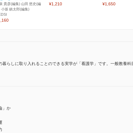
¥1,210
¥1,650
泉 貴彦(編集) 山田 悠史(編
) 小坂 鎮太郎(編集)
EDSI
,160
の暮らしに取り入れることのできる実学が「看護学」です。一般教養科
論」か
運
力