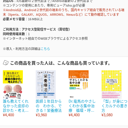
対応OS
iOS最新の２世代前まで / Android最新の２世代前まで
※コンテンツの使用にあたり、専用ビューアisho.jpが必要
※Androidは、Android２世代前の端末のうち、国内キャリア経由で販売されている端
末（Xperia、GALAXY、AQUOS、ARROWS、Nexusなど）にて動作確認しています
必要メモリ容量
16 MB以上
ご利用方法
アクセス型配信サービス（買切型）
同時使用端末数
1
※インターネット経由でのWEBブラウザによるアクセス参照
※導入・利用方法の詳細は
こちら
この商品を買った人は、こんな商品も買っています。
誰も教えてくれ
医師１年目から
Dr.竜馬のやさし
「型」が身につ
なかった皮疹の
の わかる、で
くわかる集中治
くカルテの書き
診かた・考え...
きる！栄養療法
療 循環・呼...
方
¥4,400
¥3,960
¥4,400
¥3,080