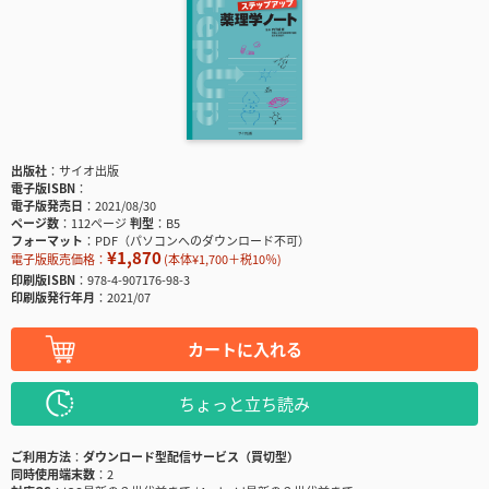
出版社
サイオ出版
電子版ISBN
電子版発売日
2021/08/30
ページ数
112ページ
判型
B5
フォーマット
PDF（パソコンへのダウンロード不可）
¥1,870
電子版販売価格：
(本体¥1,700＋税10％)
印刷版ISBN
978-4-907176-98-3
印刷版発行年月
2021/07
カートに入れる
ちょっと立ち読み
ご利用方法
ダウンロード型配信サービス（買切型）
同時使用端末数
2