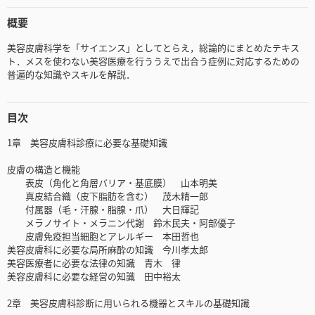
概要
美容皮膚科学を「サイエンス」としてとらえ，総論的にまとめたテキス
ト．メスを使わない美容医療を行ううえで出合う症例に対応するための
普遍的な知識やスキルを解説．
目次
1章 美容皮膚科診療に必要な基礎知識
皮膚の構造と機能
表皮（角化と角層バリア・基底膜） 山本明美
真皮結合織（皮下脂肪を含む） 茂木精一郎
付属器（毛・汗腺・脂腺・爪） 大日輝記
メラノサイト・メラニン代謝 鈴木民夫・阿部優子
皮膚免疫担当細胞とアレルギー 本田哲也
美容皮膚科に必要な局所麻酔の知識 今川孝太郎
美容医療者に必要な法律の知識 青木 律
美容皮膚科に必要な経営の知識 田中裕太
2章 美容皮膚科診断に用いられる機器とスキルの基礎知識