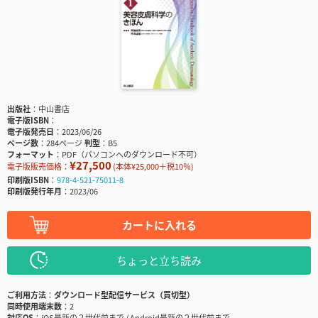
出版社
中山書店
電子版ISBN
電子版発売日
2023/06/26
ページ数
284ページ
判型
B5
フォーマット
PDF（パソコンへのダウンロード不可）
¥27,500
電子版販売価格：
(本体¥25,000＋税10％)
印刷版ISBN
978-4-521-75011-8
印刷版発行年月
2023/06
カートに入れる
ちょっと立ち読み
ご利用方法
ダウンロード型配信サービス（買切型）
同時使用端末数
2
対応OS
iOS最新の２世代前まで / Android最新の２世代前まで