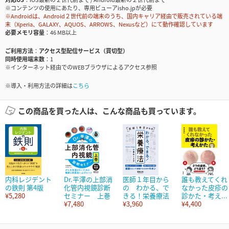
※コンテンツの使用にあたり、専用ビューアisho.jpが必要
※Androidは、Android２世代前の端末のうち、国内キャリア経由で販売されている端
末（Xperia、GALAXY、AQUOS、ARROWS、Nexusなど）にて動作確認しています
必要メモリ容量
46 MB以上
ご利用方法
アクセス型配信サービス（買切型）
同時使用端末数
1
※インターネット経由でのWEBブラウザによるアクセス参照
※導入・利用方法の詳細は
こちら
この商品を買った人は、こんな商品も買っています。
内科レジデント
Dr.平澤の上部消
医師１年目から
誰も教えてくれ
の鉄則 第4版
化管内視鏡診断
の わかる、で
なかった皮疹の
¥5,280
セミナー 上巻
きる！栄養療法
診かた・考え...
¥7,480
¥3,960
¥4,400