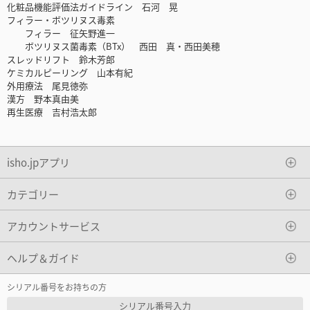
化粧品機能評価法ガイドライン 石河 晃
フィラー・ボツリヌス毒素
フィラー 征矢野進一
ボツリヌス菌毒素（BTx） 西田 真・西田美穂
スレッドリフト 鈴木芳郎
ケミカルピーリング 山本有紀
外用療法 尾見徳弥
漢方 野本真由美
再生医療 吉村浩太郎
isho.jpアプリ
カテゴリー
アカウントサービス
ヘルプ＆ガイド
シリアル番号をお持ちの方
シリアル番号入力