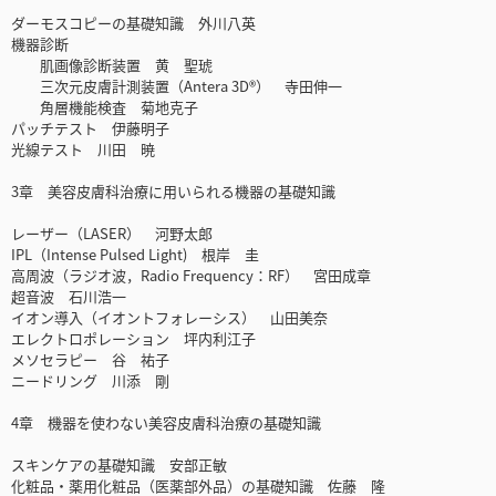
ダーモスコピーの基礎知識 外川八英
機器診断
肌画像診断装置 黄 聖琥
三次元皮膚計測装置（Antera 3D®） 寺田伸一
角層機能検査 菊地克子
パッチテスト 伊藤明子
光線テスト 川田 暁
3章 美容皮膚科治療に用いられる機器の基礎知識
レーザー（LASER） 河野太郎
IPL（Intense Pulsed Light) 根岸 圭
高周波（ラジオ波，Radio Frequency：RF） 宮田成章
超音波 石川浩一
イオン導入（イオントフォレーシス） 山田美奈
エレクトロポレーション 坪内利江子
メソセラピー 谷 祐子
ニードリング 川添 剛
4章 機器を使わない美容皮膚科治療の基礎知識
スキンケアの基礎知識 安部正敏
化粧品・薬用化粧品（医薬部外品）の基礎知識 佐藤 隆