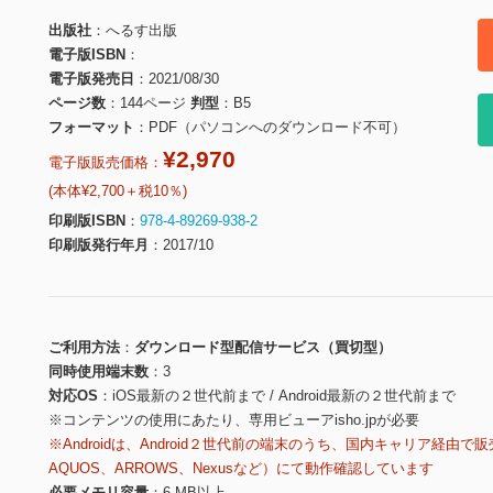
出版社
へるす出版
電子版ISBN
電子版発売日
2021/08/30
ページ数
144ページ
判型
B5
フォーマット
PDF（パソコンへのダウンロード不可）
¥2,970
電子版販売価格：
(本体¥2,700＋税10％)
印刷版ISBN
978-4-89269-938-2
印刷版発行年月
2017/10
ご利用方法
ダウンロード型配信サービス（買切型）
同時使用端末数
3
対応OS
iOS最新の２世代前まで / Android最新の２世代前まで
※コンテンツの使用にあたり、専用ビューアisho.jpが必要
※Androidは、Android２世代前の端末のうち、国内キャリア経由で販
AQUOS、ARROWS、Nexusなど）にて動作確認しています
必要メモリ容量
6 MB以上