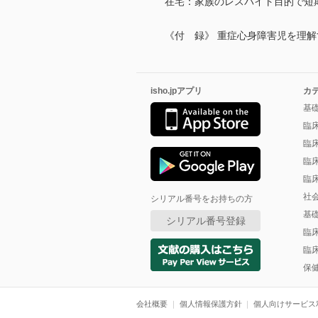
在宅：家族のレスパイト目的で短
《付 録》 重症心身障害児を理
isho.jpアプリ
カ
基
臨
臨
臨
臨
社
シリアル番号をお持ちの方
基
シリアル番号登録
臨
臨
保
会社概要
個人情報保護方針
個人向けサービス