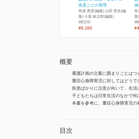
疾患ごとの管理
病
筒泉 貴彦(編集) 山田 悠史(編
筒
集) 小坂 鎮太郎(編集)
集
MEDSI
M
¥6,160
¥4
概要
看護計画の立案に困まりごとはつ
重症心身障害児に対してはどうで
疾患ばかりに注意が向いて、生活
子どもたちは日常生活のなかで何
本書を参考に、重症心身障害児の
目次