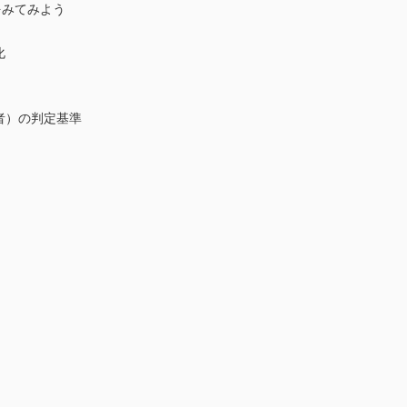
をみてみよう
化
者）の判定基準