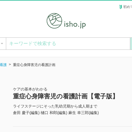
初め
ー
看護
重症心身障害児の看護計画
ケアの基本がわかる
重症心身障害児の看護計画【電子版】
ライフステージにそった乳幼児期から成人期まで
倉田 慶子(編集) 樋口 和郎(編集) 麻生 幸三郎(編集)