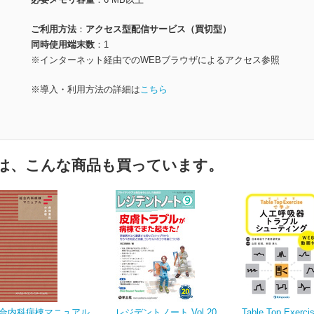
ご利用方法
アクセス型配信サービス（買切型）
同時使用端末数
1
※インターネット経由でのWEBブラウザによるアクセス参照
※導入・利用方法の詳細は
こちら
は、こんな商品も買っています。
合内科病棟マニュアル
レジデントノート Vol.20
Table Top Exer