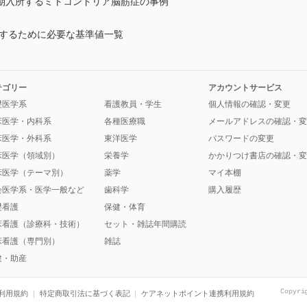
期入所するミトコンドリア脳筋症の事例
解するために必要な基準値一覧
テゴリー
アカウントサービス
礎医学系
看護教員・学生
個人情報の確認・変更
床医学・内科系
各種医療職
メールアドレスの確認・変
床医学・外科系
東洋医学
パスワードの変更
床医学（領域別）
栄養学
かかりつけ書店の確認・変
床医学（テーマ別）
薬学
マイ本棚
会医学系・医学一般など
歯科学
購入履歴
礎看護
保健・体育
床看護（診療科・技術）
セット・雑誌年間購読
床看護（専門別）
雑誌
健・助産
Copyri
利用規約
特定商取引法に基づく表記
ケアネットポイント連携利用規約