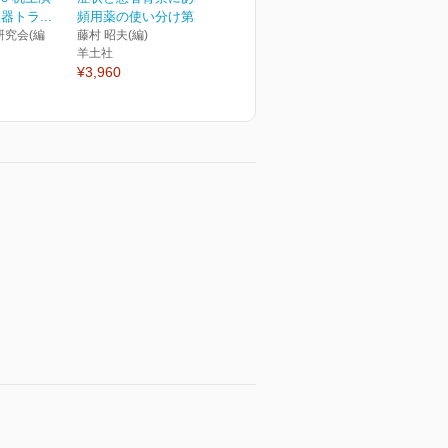
トラ...
頻用薬の使い分け第3版
究会(編
藤村 昭夫(編)
羊土社
¥3,960