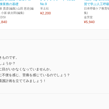
棟業務の基礎
No.9
習で学ぶ人工呼吸器
泉 貴彦(編集) 山田 悠史(編
羊土社
日本呼吸ケア教育研
) 小坂 鎮太郎(編集)
¥2,200
集)
EDSI
金芳堂
,840
¥5,940
きものです。
しょうか？
に目がいかなくなっていませんか。
に不便を感じ、苦痛を感じているのでしょう？
看護計画を立ててみましょう！