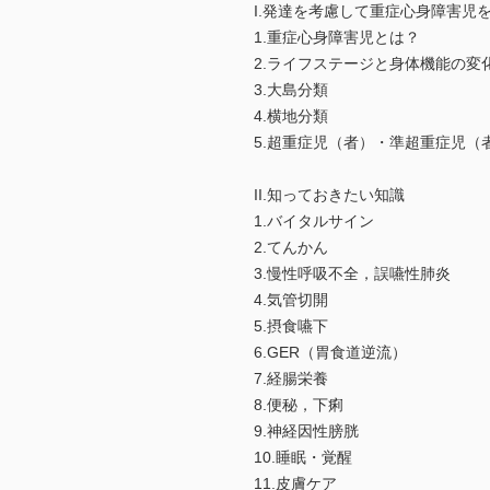
I.発達を考慮して重症心身障害児
1.重症心身障害児とは？
2.ライフステージと身体機能の変
3.大島分類
4.横地分類
5.超重症児（者）・準超重症児（
II.知っておきたい知識
1.バイタルサイン
2.てんかん
3.慢性呼吸不全，誤嚥性肺炎
4.気管切開
5.摂食嚥下
6.GER（胃食道逆流）
7.経腸栄養
8.便秘，下痢
9.神経因性膀胱
10.睡眠・覚醒
11.皮膚ケア