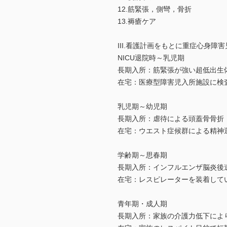
12.筋緊張，側彎，骨折
13.褥瘡ケア
III.看護計画をもとに重症心身障
NICU退院時～乳児期
長期入所：筋緊張が強い超低出生
在宅：医療型障害児入所施設に検
乳児期～幼児期
長期入所：虐待による頭蓋骨骨折
在宅：ウエスト症候群による精神
学齢期～思春期
長期入所：インフルエンザ脳炎後
在宅：レスピレーターを装着して
青年期・成人期
長期入所：家族の介護力低下によ