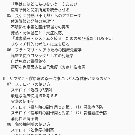
「手は口ほどにものをいう」ふたたび
皮膚所見と関節所見を統合させる
05 長引く発熱（不明熱）へのアプローチ
体温調節と発熱の生理学
不明熱の定義と臨床現場での実際
発熱・高体温症と「炎症反応」
「障害臓器・システムを絞る」ための飛び道具：FDG-PET
リウマチ科的な考え方に立ち戻る
06 プライマリ・ケアのための臨床免疫学
臨床で使うロジックとしての免疫学
自然免疫と獲得免疫
適切な免疫反応と自己免疫（炎症）性疾患
II リウマチ・膠原病の薬─治療にはどんな武器があるのか？
07 ステロイドの使い方
ステロイド治療の3原則
最適な臨床使用法を考える
実際の使用例
ステロイド投与時の副作用と対策：（1）感染症予防
ステロイド投与時の副作用と対策：（2）骨粗鬆症予防
消化性潰瘍予防
08 免疫抑制薬の使い方
ステロイドと免疫抑制薬