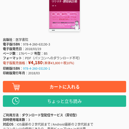
出版社
医学書院
電子版ISBN
978-4-260-63130-3
電子版発売日
2018/03/19
ページ数
176ページ
判型
B5
フォーマット
PDF（パソコンへのダウンロード不可）
¥4,180
電子版販売価格：
(本体¥3,800＋税10％)
印刷版ISBN
978-4-260-03130-1
印刷版発行年月
2018/03
カートに入れる
ちょっと立ち読み
ご利用方法
ダウンロード型配信サービス（買切型）
同時使用端末数
3
対応OS
iOS最新の２世代前まで / Android最新の２世代前まで
※コンテンツの使用にあたり、専用ビューアisho.jpが必要