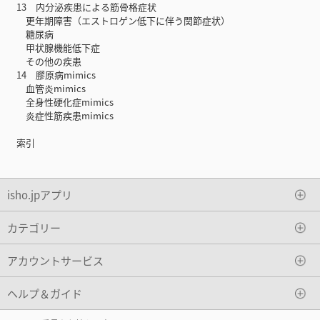
13 内分泌疾患による筋骨格症状
更年期障害（エストロゲン低下に伴う関節症状）
糖尿病
甲状腺機能低下症
その他の疾患
14 膠原病mimics
血管炎mimics
全身性硬化症mimics
炎症性筋疾患mimics
索引
isho.jpアプリ
カテゴリー
アカウントサービス
ヘルプ＆ガイド