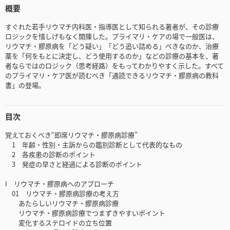
概要
すぐれた若手リウマチ内科医・指導医として知られる著者が、その診療
ロジックを惜しげもなく開陳した。プライマリ・ケアの場で一般医は、
リウマチ・膠原病を「どう疑い」「どう追い詰める」べきなのか、治療
薬を「何をもとに決定し、どう使用するのか」などの診療の基本を、著
者ならではのロジック（思考経路）をもってわかりやすく示した。すべて
のプライマリ・ケア医が読むべき「通読できるリウマチ・膠原病の教科
書」の登場。
目次
覚えておくべき“即席リウマチ・膠原病診療”
1 年齢・性別・主訴からの鑑別診断として代表的なもの
2 各疾患の診断のポイント
3 発症の早さと経過による診断のポイント
I リウマチ・膠原病へのアプローチ
01 リウマチ・膠原病診療の考え方
あたらしいリウマチ・膠原病診療
リウマチ・膠原病診療でつまずきやすいポイント
変化するステロイドの立ち位置