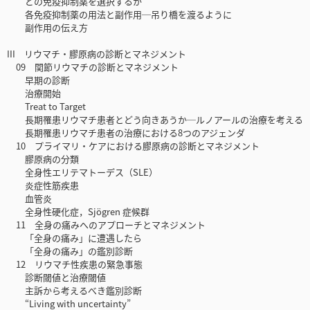
どの免疫抑制薬を選択するか
各免疫抑制薬の用法と副作用─吊り橋を渡るように
副作用の伝え方
III リウマチ・膠原病の診断とマネジメント
09 関節リウマチの診断とマネジメント
早期の診断
治療開始
Treat to Target
長期罹患リウマチ患者とどう向きあうか─ルノアールの治療を考える
長期罹患リウマチ患者の治療における8つのアジェンダ
10 プライマリ・ケアにおける膠原病の診断とマネジメント
膠原病の分類
全身性エリテマトーデス（SLE）
炎症性筋疾患
血管炎
全身性硬化症，Sjögren 症候群
11 全身の痛みへのアプローチとマネジメント
「全身の痛み」に遭遇したら
「全身の痛み」の鑑別診断
12 リウマチ性疾患の緊急事態
診断閾値と治療閾値
主訴から考えるべき鑑別診断
“Living with uncertainty”