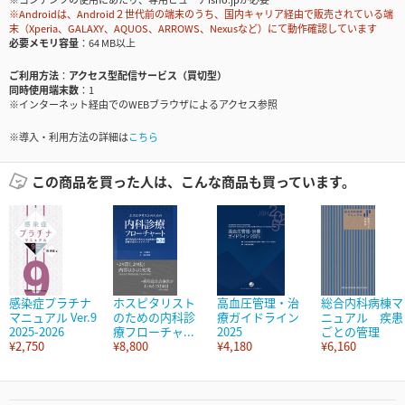
※Androidは、Android２世代前の端末のうち、国内キャリア経由で販売されている端
末（Xperia、GALAXY、AQUOS、ARROWS、Nexusなど）にて動作確認しています
必要メモリ容量
64 MB以上
ご利用方法
アクセス型配信サービス（買切型）
同時使用端末数
1
※インターネット経由でのWEBブラウザによるアクセス参照
※導入・利用方法の詳細は
こちら
この商品を買った人は、こんな商品も買っています。
感染症プラチナ
ホスピタリスト
高血圧管理・治
総合内科病棟マ
マニュアル Ver.9
のための内科診
療ガイドライン
ニュアル 疾患
2025-2026
療フローチャ...
2025
ごとの管理
¥2,750
¥8,800
¥4,180
¥6,160