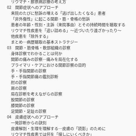
リウマチ・膠原病診療の考え方
02 関節症状へのアプローチ
来院のたびに愁訴の増える「逃げ出したくなる」患者
「非外傷性」に起こる関節・筋・骨格の愁訴
患者の年齢・性別・主訴（来院事由）とその持続時間を聴取する
リウマチ性疾患を「追い詰める」～近づいたり遠ざかったり～
他疾患を「除外する」
まとめ─病歴聴取の基本ストラテジー
03 関節・筋骨格・軟部組織の診察
身体診察でわかることは何か
関節の痛みの診察─痛みを局在化する
プライマリ・ケアにおける関節診察の目的
手・手指関節の診察
手・手指関節痛の鑑別診断
肘の診察
肩の診察
局在診断を考えながらの診察
股関節の診察
膝関節の診察
足関節・足趾の診察
04 皮膚症状へのアプローチ
一発診断からの訣別
皮膚解剖・生理を理解する─皮膚の「読影」のために
リウマチ性疾患では何を「探しにいくべきか」