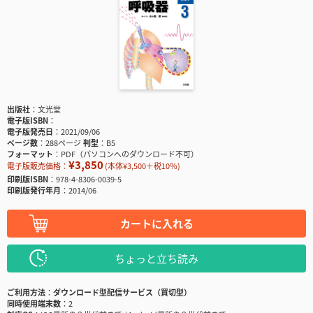
出版社
文光堂
電子版ISBN
電子版発売日
2021/09/06
ページ数
288ページ
判型
B5
フォーマット
PDF（パソコンへのダウンロード不可）
¥3,850
電子版販売価格：
(本体¥3,500＋税10％)
印刷版ISBN
978-4-8306-0039-5
印刷版発行年月
2014/06
カートに入れる
ちょっと立ち読み
ご利用方法
ダウンロード型配信サービス（買切型）
同時使用端末数
2