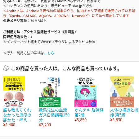
対応OS
iOS最新の２世代前まで / Android最新の２世代前まで
※コンテンツの使用にあたり、専用ビューアisho.jpが必要
※Androidは、Android２世代前の端末のうち、国内キャリア経由で販売されている端
末（Xperia、GALAXY、AQUOS、ARROWS、Nexusなど）にて動作確認しています
必要メモリ容量
70 MB以上
ご利用方法
アクセス型配信サービス（買切型）
同時使用端末数
1
※インターネット経由でのWEBブラウザによるアクセス参照
※導入・利用方法の詳細は
こちら
この商品を買った人は、こんな商品も買っています。
誰も教えてくれ
竜馬先生の血液
かんテキ 脳神経
人体の構造と機
なかった皮疹の
ガス白熱講義150
第2版
能 第5版
診かた・考え...
分
¥3,850
¥5,830
¥4,400
¥2,200