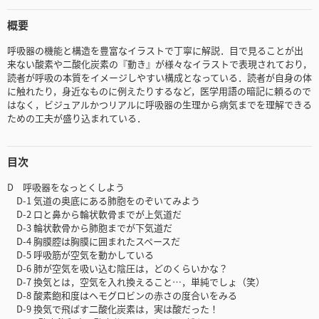
概要
呼吸器の機能と構造を豊富なイラストで丁寧に解説．目で見ることが出
来ない酸素や二酸化炭素の『動き』が様々なイラストで表現されており，
読者が呼吸の本質をイメージしやすい構成となっている．読者が自身の体
に触れたり，身近なものに例えたりするなど，医学用語の暗記に頼るので
はなく，ビジュアルかつリアルに呼吸器の生理から病気までを理解できる
ための工夫が盛り込まれている．
目次
D 呼吸器をなっとくしよう
D-1 気道の奥底にある肺胞をのぞいてみよう
D-2 口と鼻から輪状軟骨までが上気道だ
D-3 輪状軟骨から肺胞までが下気道だ
D-4 胸膜腔は胸膜に囲まれたスペースだ
D-5 呼吸筋が空気を動かしている
D-6 肺が空気を吸い込む陰圧は，どのくらいかな？
D-7 換気とは，空気を入れ換えること…，単純でしょ（笑）
D-8 酸素飽和度はヘモグロビンの赤さの度合いをみる
D-9 換気で飛ばす二酸化炭素は，実は酸だった！