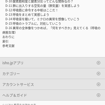
D-10 酸素飽和度と酸素分圧ってどんな関係なの？
D-11 肺に出入りする空気の量（肺気量）を実感しよう
D-12 呼吸筋に命令する中枢はここだ！
D-13 呼吸をまとめて実感しよう
D-14 呼吸音を聴いて，ミクロの異常を想像していこう
D-15 呼吸のトラブルに，対処していこう
D-16 異常の全体像をつかめば，「何をすべきか」見えてくる（呼吸の
病態生理）
おわりに
索引
参考文献
isho.jpアプリ
カテゴリー
アカウントサービス
ヘルプ＆ガイド
シリアル番号をお持ちの方