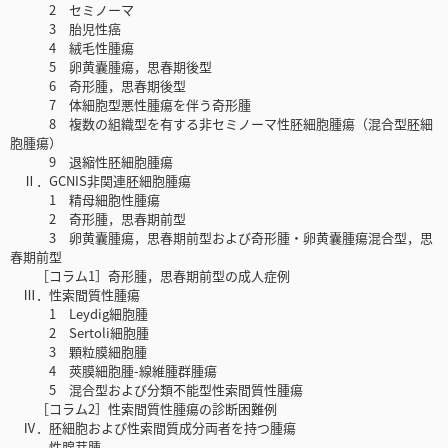
2 セミノーマ
3 胎児性癌
4 絨毛性腫瘍
5 卵黄囊腫瘍，思春期後型
6 奇形腫，思春期後型
7 体細胞型悪性腫瘍を伴う奇形腫
8 複数の組織型を有する非セミノーマ性胚細胞腫瘍（混合型胚細
胞腫瘍）
9 退縮性胚細胞腫瘍
Ⅱ．GCNIS非関連胚細胞腫瘍
1 精母細胞性腫瘍
2 奇形腫，思春期前型
3 卵黄囊腫瘍，思春期前型および奇形腫・卵黄囊腫瘍混合型，思
春期前型
［コラム1］奇形腫，思春期前型の成人症例
Ⅲ．性索間質性腫瘍
1 Leydig細胞腫
2 Sertoli細胞腫
3 顆粒膜細胞腫
4 莢膜細胞腫-線維腫群腫瘍
5 混合型および分類不能型性索間質性腫瘍
［コラム2］性索間質性腫瘍の診断困難例
Ⅳ．胚細胞および性索間質成分両者を持つ腫瘍
性腺芽腫