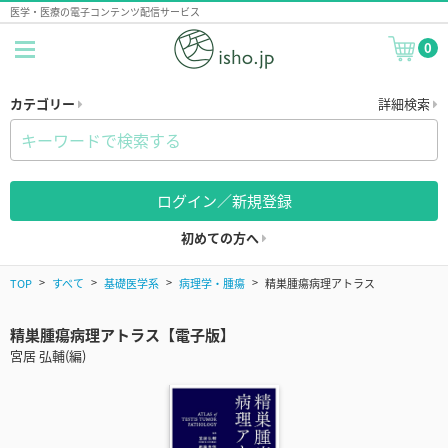
医学・医療の電子コンテンツ配信サービス
0
カテゴリー
詳細検索
ログイン／新規登録
初めての方へ
TOP
すべて
基礎医学系
病理学・腫瘍
精巣腫瘍病理アトラス
精巣腫瘍病理アトラス【電子版】
宮居 弘輔(編)