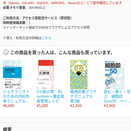
末（Xperia、GALAXY、AQUOS、ARROWS、Nexusなど）にて動作確認しています
必要メモリ容量
300 MB以上
ご利用方法
アクセス型配信サービス（買切型）
同時使用端末数
1
※インターネット経由でのWEBブラウザによるアクセス参照
※導入・利用方法の詳細は
こちら
この商品を買った人は、こんな商品も買っています。
ジェネラリスト
ICU医の素 By
精神診療プラチ
読む・解く・学
のための内科外
system×重症患
ナマニュアル
ぶ 細胞診
来マニュアル...
者管理レシピ
第3版
Quiz50 ベー...
¥6,600
¥5,280
¥2,420
¥3,960
概要