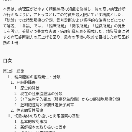
本書は，病理医が効率よく精巣腫瘍の知識を修得し，質の高い病理診断
が行えるように，アトラスとしての特徴を最大限に生かす構成とした．
「総論」では精巣腫瘍の分類，鑑別診断および標準的な治療などについ
て解説．「各論」では，「臨床所見」「肉眼所見」「組織所見」の見出
しを設け，美麗かつ豊富な肉眼・病理組織写真を掲載した．精巣腫瘍に対
する病理診断能力の底上げを図り，患者の予後の改善を目指した病理医必
携の１冊．
目次
第1部 総論
Ⅰ．精巣腫瘍の組織発生・分類
1．胚細胞腫瘍
1 歴史的背景
2 現在の胚細胞腫瘍の分類
3 分子生物学的観点（腫瘍発生段階）からの胚細胞腫瘍分類
4 胚細胞腫瘍と家族性遺伝子異常
2．性索間質性腫瘍
Ⅱ．切除検体の取り扱いと肉眼観察の基礎
1 基本的確認事項
2 新鮮標本の取り扱いと固定