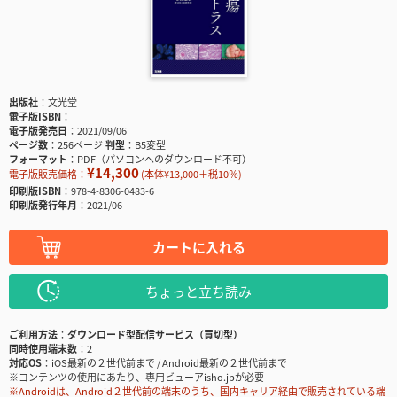
出版社
文光堂
電子版ISBN
電子版発売日
2021/09/06
ページ数
256ページ
判型
B5変型
フォーマット
PDF（パソコンへのダウンロード不可）
¥14,300
電子版販売価格：
(本体¥13,000＋税10％)
印刷版ISBN
978-4-8306-0483-6
印刷版発行年月
2021/06
カートに入れる
ちょっと立ち読み
ご利用方法
ダウンロード型配信サービス（買切型）
同時使用端末数
2
対応OS
iOS最新の２世代前まで / Android最新の２世代前まで
※コンテンツの使用にあたり、専用ビューアisho.jpが必要
※Androidは、Android２世代前の端末のうち、国内キャリア経由で販売されている端