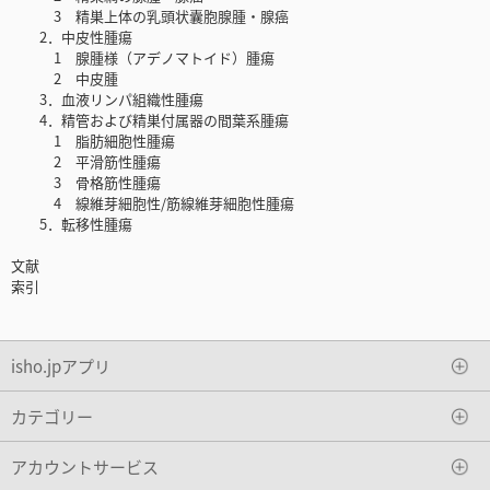
3 精巣上体の乳頭状囊胞腺腫・腺癌
2．中皮性腫瘍
1 腺腫様（アデノマトイド）腫瘍
2 中皮腫
3．血液リンパ組織性腫瘍
4．精管および精巣付属器の間葉系腫瘍
1 脂肪細胞性腫瘍
2 平滑筋性腫瘍
3 骨格筋性腫瘍
4 線維芽細胞性/筋線維芽細胞性腫瘍
5．転移性腫瘍
文献
索引
isho.jpアプリ
カテゴリー
アカウントサービス