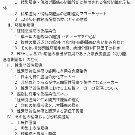
1 精巣腫瘍・傍精巣腫瘍の組織診断に頻用される免疫組織化学抗
体
2 精巣腫瘍・傍精巣腫瘍の初期鑑別フローチャート
3 12番染色体短腕増幅の検出とその意義
Ⅱ．胚細胞腫瘍
1．胚細胞腫瘍の免疫染色
1 単一型の組織型の鑑別-セミノーマを中心に
2 複数の構成成分の鑑別-混合型胚細胞腫瘍に多い組み合わせ
3 その他-非浸潤性胚細胞腫瘍，病期分類や再発因子の判定
2．FISHによる12p増幅の検出が有用であった類表皮囊腫（奇形腫，
思春期前型）の症例
Ⅲ．性索間質性腫瘍
1．性索間質性腫瘍の診断に有用な免疫染色
1 性索間質性腫瘍の分化マーカー
2 非特異的であるが性索間質性腫瘍で陽性になるマーカー
3 性索間質性腫瘍における上皮性マーカーの発現について
2．鑑別に有用な免疫染色パネル
1胚細胞腫瘍と性索間質性腫瘍の鑑別
2 類似の組織形態を示す腫瘍の鑑別
3．性索間質性腫瘍と関連する遺伝子異常
Ⅳ．その他の精巣および傍精巣腫瘍
1．上皮性腫瘍
1 卵巣上皮型腫瘍
2 精巣網の腺腫・腺癌