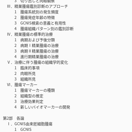
3 切り出しと肉眼観察
Ⅲ．精巣腫瘍鑑別診断のアプローチ
1 腫瘍系統別の発生頻度
2 腫瘍発症年齢の特徴
3 GCNIS検索の意義と有用性
4 腫瘍組織パターン別の鑑別診断
Ⅳ．精巣腫瘍の標準的治療
1 病期および予後分類
2 病期Ⅰ精巣腫瘍の治療
3 病期Ⅱ精巣腫瘍の治療
4 進行期精巣腫瘍の治療
Ⅴ．治療に伴う腫瘍の組織学的変化
1 臨床的事項
2 肉眼所見
3 組織所見
Ⅵ．腫瘍マーカー
1 腫瘍マーカーの種類
2 組織型の推定
3 治療効果判定
4 新しいバイオマーカーの開発
第2部 各論
Ⅰ．GCNIS由来胚細胞腫瘍
1 GCNIS