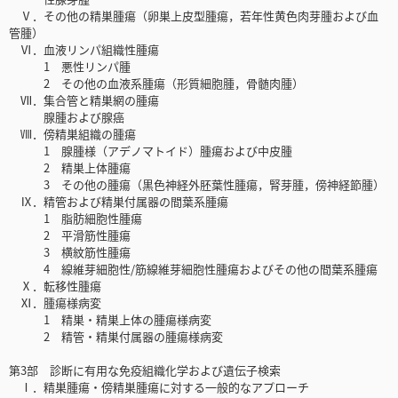
Ⅴ．その他の精巣腫瘍（卵巣上皮型腫瘍，若年性黄色肉芽腫および血
管腫）
Ⅵ．血液リンパ組織性腫瘍
1 悪性リンパ腫
2 その他の血液系腫瘍（形質細胞腫，骨髄肉腫）
Ⅶ．集合管と精巣網の腫瘍
腺腫および腺癌
Ⅷ．傍精巣組織の腫瘍
1 腺腫様（アデノマトイド）腫瘍および中皮腫
2 精巣上体腫瘍
3 その他の腫瘍（黒色神経外胚葉性腫瘍，腎芽腫，傍神経節腫）
Ⅸ．精管および精巣付属器の間葉系腫瘍
1 脂肪細胞性腫瘍
2 平滑筋性腫瘍
3 横紋筋性腫瘍
4 線維芽細胞性/筋線維芽細胞性腫瘍およびその他の間葉系腫瘍
Ⅹ．転移性腫瘍
Ⅺ．腫瘍様病変
1 精巣・精巣上体の腫瘍様病変
2 精管・精巣付属器の腫瘍様病変
第3部 診断に有用な免疫組織化学および遺伝子検索
Ⅰ．精巣腫瘍・傍精巣腫瘍に対する一般的なアプローチ