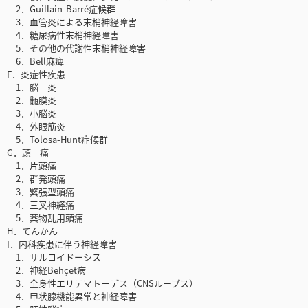
2．Guillain-Barré症候群
3．血管炎による末梢神経障害
4．糖尿病性末梢神経障害
5．その他の代謝性末梢神経障害
6．Bell麻痺
F．炎症性疾患
1．脳 炎
2．髄膜炎
3．小脳炎
4．外眼筋炎
5．Tolosa-Hunt症候群
G．頭 痛
1．片頭痛
2．群発頭痛
3．緊張型頭痛
4．三叉神経痛
5．薬物乱用頭痛
H．てんかん
I．内科疾患に伴う神経障害
1．サルコイドーシス
2．神経Behçet病
3．全身性エリテマトーデス（CNSループス）
4．甲状腺機能異常と神経障害