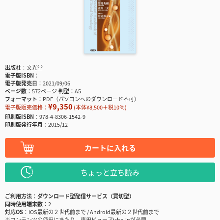
出版社
文光堂
電子版ISBN
電子版発売日
2021/09/06
ページ数
572ページ
判型
A5
フォーマット
PDF（パソコンへのダウンロード不可）
¥9,350
電子版販売価格：
(本体¥8,500＋税10％)
印刷版ISBN
978-4-8306-1542-9
印刷版発行年月
2015/12
カートに入れる
ちょっと立ち読み
ご利用方法
ダウンロード型配信サービス（買切型）
同時使用端末数
2
対応OS
iOS最新の２世代前まで / Android最新の２世代前まで
※コンテンツの使用にあたり、専用ビューアisho.jpが必要