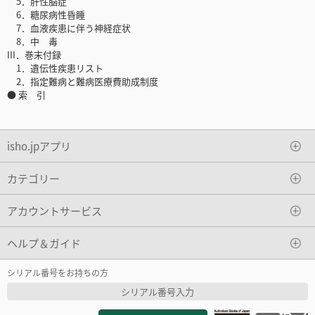
5．肝性脳症
6．糖尿病性昏睡
7．血液疾患に伴う神経症状
8．中 毒
III．巻末付録
1．遺伝性疾患リスト
2．指定難病と難病医療費助成制度
● 索 引
isho.jpアプリ
カテゴリー
アカウントサービス
ヘルプ＆ガイド
シリアル番号をお持ちの方
シリアル番号入力