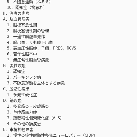
9．不随意運動（ふるえ）
10．認知症（物忘れ）
II．治療の実際
A．脳血管障害
1．脳梗塞急性期
2．脳梗塞慢性期の管理
3．一過性脳虚血発作
4．脳出血，くも膜下出血
5．高血圧性脳症，子癇，PRES，RCVS
6．若年性脳卒中
7．無症候性脳血管病変
B．変性疾患
1．認知症
2．パーキンソン病
3．不随意運動を主体とする疾患
C．脱髄性疾患
1．多発性硬化症
D．筋疾患
1．多発筋炎・皮膚筋炎
2．重症筋無力症
3．筋萎縮性側索硬化症（ALS）
4．その他の筋疾患
E．末梢神経障害
1．慢性炎症性脱髄性多発ニューロパチー（CIDP）