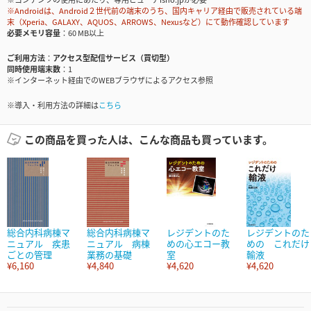
※Androidは、Android２世代前の端末のうち、国内キャリア経由で販売されている端
末（Xperia、GALAXY、AQUOS、ARROWS、Nexusなど）にて動作確認しています
必要メモリ容量
60 MB以上
ご利用方法
アクセス型配信サービス（買切型）
同時使用端末数
1
※インターネット経由でのWEBブラウザによるアクセス参照
※導入・利用方法の詳細は
こちら
この商品を買った人は、こんな商品も買っています。
総合内科病棟マ
総合内科病棟マ
レジデントのた
レジデントのた
ニュアル 疾患
ニュアル 病棟
めの心エコー教
めの これだけ
ごとの管理
業務の基礎
室
輸液
¥6,160
¥4,840
¥4,620
¥4,620