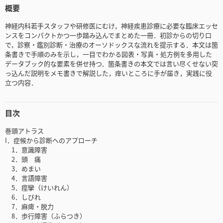
概要
神経内科若手スタッフや研修医にむけ，神経疾患診療に必要な臨床エッセ
ンスをコンパクトかつ一歩踏み込んでまとめた一冊．初診からの切り口
で，診察・鑑別診断・治療のオーソドックスな流れを提示する．本文は箇
条書きで手順のみを示し，一目でわかる図表・写真・処方例を多用した
データブック的な要素を併せ持つ．箇条書きの本文では言い尽くせない突
っ込んだ説明をメモ書きで解説した，痒いところに手が届き，実践に役
立つ内容．
目次
巻頭アトラス
I．症候から診断へのアプローチ
1．意識障害
2．頭 痛
3．めまい
4．言語障害
5．痙攣（けいれん）
6．しびれ
7．麻痺・脱力
8．歩行障害（ふらつき）