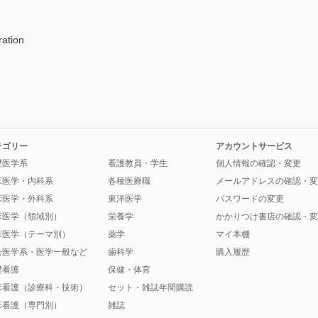
ation
テゴリー
アカウントサービス
礎医学系
看護教員・学生
個人情報の確認・変更
床医学・内科系
各種医療職
メールアドレスの確認・変
床医学・外科系
東洋医学
パスワードの変更
床医学（領域別）
栄養学
かかりつけ書店の確認・変
床医学（テーマ別）
薬学
マイ本棚
会医学系・医学一般など
歯科学
購入履歴
礎看護
保健・体育
床看護（診療科・技術）
セット・雑誌年間購読
床看護（専門別）
雑誌