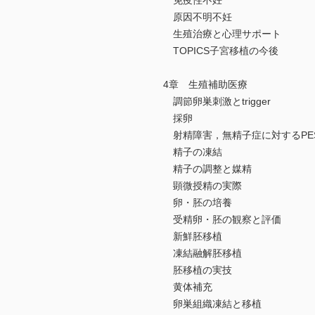
免疫性不妊
原因不明不妊
生殖治療と心理サポート
TOPICS子宮移植の今後
4章 生殖補助医療
調節卵巣刺激とtrigger
採卵
射精障害，無精子症に対するPESA，ME
精子の凍結
精子の調整と媒精
顕微授精の実際
卵・胚の培養
受精卵・胚の観察と評価
新鮮胚移植
凍結融解胚移植
胚移植の実技
黄体補充
卵巣組織凍結と移植