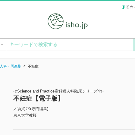
初め
ー
人科・周産期
不妊症
≪Science and Practice産科婦人科臨床シリーズ4≫
不妊症【電子版】
大須賀 穣(専門編集)
東京大学教授