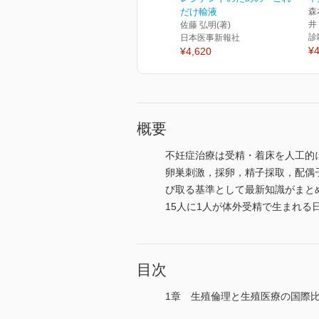
だけ輸液
森
井
佐藤 弘明(著)
診
日本医事新報社
¥4
¥4,620
概要
不妊症治療は受精・着床を人工的
卵巣刺激，採卵，精子採取，配偶
び取る基準として最新知識がまと
15人に1人が体外受精で生まれ
目次
1章 生殖倫理と生殖医療の国際