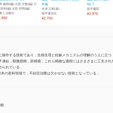
本 義晴(編) 古賀 文敏(編) 川
年版
No.7
 清考(編) 太田 邦明(編)
木津 正昭(著)
医学書院
断と治療社
医学通信社
¥2,970
,950
¥2,750
に操作する技術であり，生殖生理と妊娠メカニズムの理解のうえに立つ
子凍結，顕微授精，胚移植，これら精緻な過程にはさまざまに工夫され
められている．
る日本の産科領域で，不妊症治療は欠かせない技術となっている．
比較