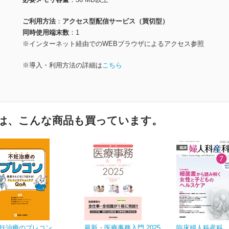
ご利用方法
アクセス型配信サービス（買切型）
同時使用端末数
1
※インターネット経由でのWEBブラウザによるアクセス参照
※導入・利用方法の詳細は
こちら
は、こんな商品も買っています。
妊治療のプレコン
最新・医療事務入門 2025
臨床婦人科産科 Vo