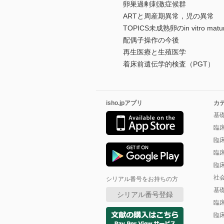
卵巣過剰刺激症候群
ARTと周産期異常，児の異常
TOPICS未成熟卵のin vitro matur
配偶子操作の今後
再生医療と生殖医学
着床前遺伝学的検査（PGT）
isho.jpアプリ
カ
基
臨
臨
臨
臨
社
シリアル番号をお持ちの方
基
シリアル番号登録
臨
臨