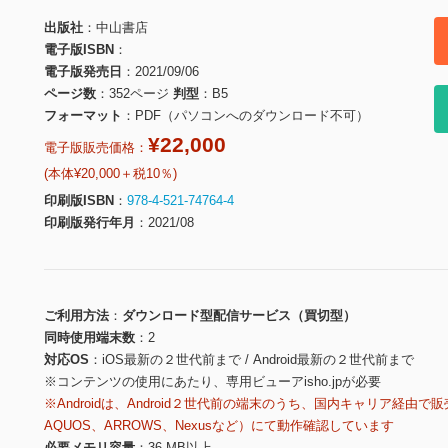
出版社
中山書店
電子版ISBN
電子版発売日
2021/09/06
ページ数
352ページ
判型
B5
フォーマット
PDF（パソコンへのダウンロード不可）
¥22,000
電子版販売価格：
(本体¥20,000＋税10％)
印刷版ISBN
978-4-521-74764-4
印刷版発行年月
2021/08
ご利用方法
ダウンロード型配信サービス（買切型）
同時使用端末数
2
対応OS
iOS最新の２世代前まで / Android最新の２世代前まで
※コンテンツの使用にあたり、専用ビューアisho.jpが必要
※Androidは、Android２世代前の端末のうち、国内キャリア経由で販
AQUOS、ARROWS、Nexusなど）にて動作確認しています
必要メモリ容量
36 MB以上