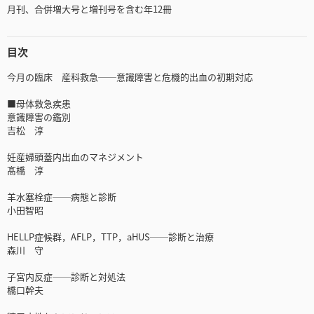
月刊、合併増大号と増刊号を含む年12冊
目次
今月の臨床 産科救急──意識障害と危機的出血の初期対応
■母体救急疾患
意識障害の鑑別
吉松 淳
妊産婦頭蓋内出血のマネジメント
髙橋 淳
羊水塞栓症──病態と診断
小田智昭
HELLP症候群，AFLP，TTP，aHUS──診断と治療
森川 守
子宮内反症──診断と対処法
橋口幹夫