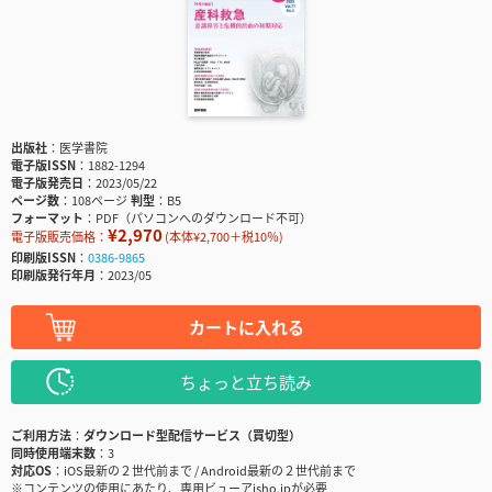
出版社
医学書院
電子版ISSN
1882-1294
電子版発売日
2023/05/22
ページ数
108ページ
判型
B5
フォーマット
PDF（パソコンへのダウンロード不可）
¥2,970
電子版販売価格：
(本体¥2,700＋税10％)
印刷版ISSN
0386-9865
印刷版発行年月
2023/05
カートに入れる
ちょっと立ち読み
ご利用方法
ダウンロード型配信サービス（買切型）
同時使用端末数
3
対応OS
iOS最新の２世代前まで / Android最新の２世代前まで
※コンテンツの使用にあたり、専用ビューアisho.jpが必要