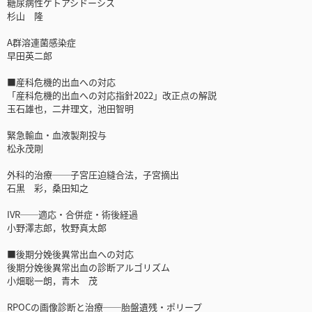
糖尿病性ケトアシドーシス
杉山 隆
A群溶連菌感染症
早田英二郎
■産科危機的出血への対応
「産科危機的出血への対応指針2022」改正点の解説
玉石雄也，二井理文，池田智明
緊急輸血・血液製剤投与
松永茂剛
外科的治療──子宮圧迫縫合法，子宮摘出
石黒 彩，桑田知之
IVR──適応・合併症・術後経過
小野澤志郎，牧野真太郎
■後期分娩後異常出血への対応
後期分娩後異常出血の診断アルゴリズム
小畑聡一朗，青木 茂
RPOCの画像診断と治療──胎盤遺残・ポリープ