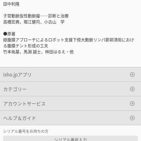
田中利隆
子宮動脈仮性動脈瘤──診断と治療
高橋宏典，堀江健司，小古山 学
●原著
経腹膜アプローチによるロボット支援下傍大動脈リンパ節郭清術におけ
る腹膜テント形成の工夫
竹本祐基，馬淵 誠士，林田はるえ・他
isho.jpアプリ
カテゴリー
アカウントサービス
ヘルプ＆ガイド
シリアル番号をお持ちの方
シリアル番号入力