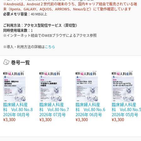
※Androidは、Android２世代前の端末のうち、国内キャリア経由で販売されている端
末（Xperia、GALAXY、AQUOS、ARROWS、Nexusなど）にて動作確認しています
必要メモリ容量
40 MB以上
ご利用方法
アクセス型配信サービス（買切型）
同時使用端末数
1
※インターネット経由でのWEBブラウザによるアクセス参照
※導入・利用方法の詳細は
こちら
巻号一覧
臨床婦人科産
臨床婦人科産
臨床婦人科産
臨床婦人科産
科 Vol.80 No.8
科 Vol.80 No.7
科 Vol.80 No.6
科 Vol.80 No.
2026年 08月号
2026年 07月号
2026年 06月号
2026年 05月号
¥3,300
¥3,300
¥3,300
¥3,300