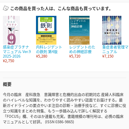
この商品を買った人は、こんな商品も買っています。
感染症プラチナ
内科レジデント
レジデントのた
重症患者管理マ
マニュアル Ver.9
の鉄則 第4版
めの神経診療
ニュアル
2025-2026
¥5,280
¥5,720
¥7,150
¥2,750
概要
今月の臨床 産科救急 意識障害と危機的出血の初期対応 産婦人科臨床
のハイレベルな知識を、わかりやすく読みやすい誌面でお届けする。最
新ガイドラインの要点やいま注目の診断・治療手技など、すぐに診療に役
立つ知識をまとめた特集、もう一歩踏み込んで詳しく解説する
「FOCUS」欄、そのほか連載も充実。書籍規模の増刊号は、必携の臨床
マニュアルとして好評。 (ISSN 0386-9865)